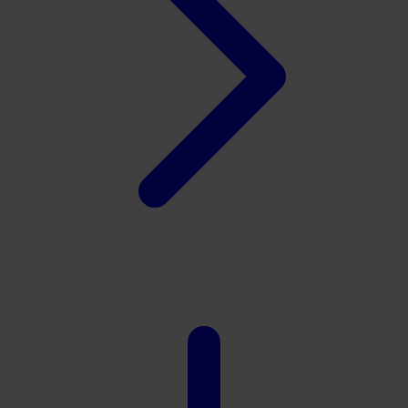
Xootz
Y
Yamatoya
Z
Zaxy
Zoggs
0-9
4Moms
59S