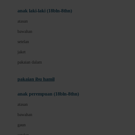
Bumkins
anak laki-laki (18bln-8thn)
C
atasan
Cetaphil
bawahan
Chicco
setelan
Childlife
jaket
Clevamama
pakaian dalam
Cocolatte
Cottonseeds
pakaian ibu hamil
Cozy N Safe
anak perempuan (18bln-8thn)
Crane
atasan
Cybex
bawahan
D
gaun
Dae Organics