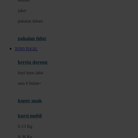
setelan
Docare
jaket
Doona
pakaian dalam
Down To Earth
Drew
pakaian tidur
Dr. Brown's
TOTO TOGEL
E
kereta dorong
ELC
bayi baru lahir
Ergobaby
usia 6 bulan+
Expert Care
koper anak
Ezyroller
kursi mobil
F
0-13 Kg
Felt So Sweet
0-36 Kg