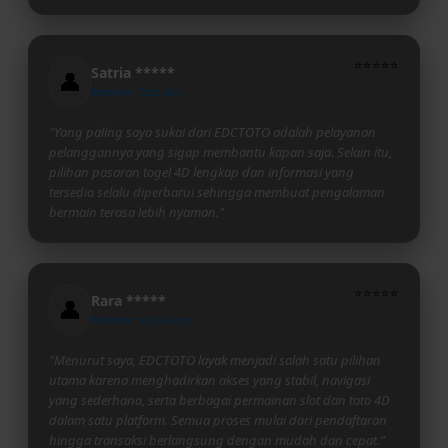
⭐⭐⭐⭐⭐
Satria *****
👤
Member Toto Slot
"Yang paling saya sukai dari EDCTOTO adalah pelayanan
pelanggannya yang sigap membantu kapan saja. Selain itu,
pilihan pasaran togel 4D lengkap dan informasi yang
tersedia selalu diperbarui sehingga membuat pengalaman
bermain terasa lebih nyaman."
⭐⭐⭐⭐⭐
Rara *****
👤
Member Slot Gacor
"Menurut saya, EDCTOTO layak menjadi salah satu pilihan
utama karena menghadirkan akses yang stabil, navigasi
yang sederhana, serta berbagai permainan slot dan toto 4D
dalam satu platform. Semua proses mulai dari pendaftaran
hingga transaksi berlangsung dengan mudah dan cepat."