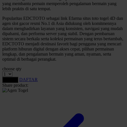
yang membantu pemain memperoleh pengalaman bermain yang
Starbooks
lebih praktis di satu tempat.
Stick-O
Popularitas EDCTOTO sebagai link Efarma situs toto togel 4D dan
agen slot gacor resmi No.1 di Asia didukung oleh komitmennya
Stokke
dalam menghadirkan layanan yang konsisten, navigasi yang mudah
dipahami, dan performa server yang stabil. Dengan pembaruan
Sudocrem
sistem secara berkala serta koleksi permainan yang terus bertambah,
EDCTOTO menjadi destinasi favorit bagi pengguna yang mencari
Sumimo
platform hiburan digital dengan akses cepat, pilihan permainan
lengkap, dan pengalaman bermain yang aman, nyaman, serta
Sunnylife
optimal di berbagai perangkat.
Sun-Staches
choose qty
Swimava
DAFTAR
LOGIN
Share product:
T
Tommee Tippee
Trunki
Tutti Bambini
Twistshake