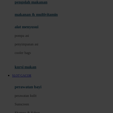
pengolah makanan
Joolz
Jujube
makanan & multivitamin
K
alat menyusui
Kiddycuts
pompa asi
Kumon
penyimpanan asi
L
cooler bags
Leapfrog
kursi makan
Leclerc
SLOT GACOR
Lee Vierra
Lillebaby
perawatan bayi
Little Bird Told Me
perawatan kulit
Little Miss Janis
Sunscreen
London Taxi
Shampo & Sabun