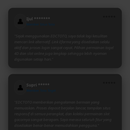
⭐⭐⭐⭐⭐
Ijul *******
👤
Member Situs Toto
"Sejak menggunakan EDCTOTO, saya tidak lagi kesulitan
mencari link alternatif. Link Efarma yang disediakan selalu
aktif dan proses login sangat cepat. Pilihan permainan togel
4D dan slot online juga lengkap sehingga lebih nyaman
digunakan setiap hari."
⭐⭐⭐⭐⭐
Supri *****
👤
Member Toto Togel
"EDCTOTO memberikan pengalaman bermain yang
memuaskan. Proses deposit berjalan lancar, tampilan situs
responsif di semua perangkat, dan koleksi permainan slot
gacornya sangat beragam. Saya merasa seluruh fitur yang
disediakan benar-benar memudahkan pengguna."