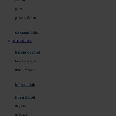
setelan
Docare
jaket
Doona
pakaian dalam
Down To Earth
Drew
pakaian tidur
Dr. Brown's
TOTO TOGEL
E
kereta dorong
ELC
bayi baru lahir
Ergobaby
usia 6 bulan+
Expert Care
koper anak
Ezyroller
kursi mobil
F
0-13 Kg
Felt So Sweet
0-36 Kg