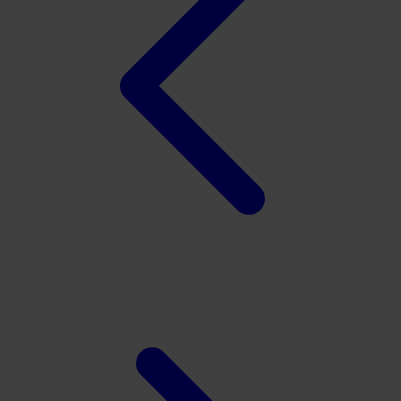
TY Toys
U
V
Veja
Vitaflow
Vtech
W
Waterland
Wellness
X