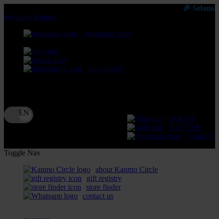
🎉 Selamat Datang
lewati ke Konten
download apps
download app from:
gift registry
Bahasa
ID
LOGIN
DAFTAR
Contact 
Toggle Nav
about Kanmo Circle
gift registry
store finder
contact us