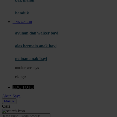
bak mandi
Momami
handuk
Mothercare
LINK GACOR
Mustela
ayunan dan walker bayi
My Buddy Tag
My K
alas bermain anak bayi
N
mainan anak bayi
Naif
mothercare toys
Nike
elc toys
Nordic Natural
EDC TOTO
Nuby
Akun Saya
Nuna
Masuk
Cari
O