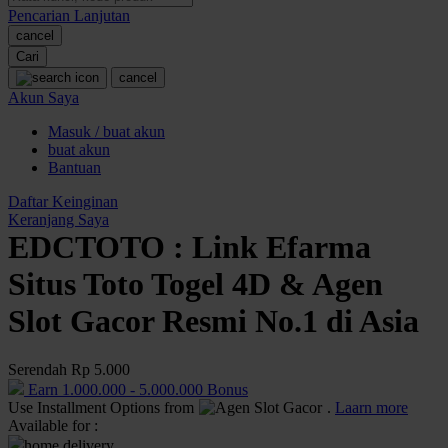
Pencarian Lanjutan
Oh Ma Grain
cancel
Okiedog
Cari
cancel
P
Akun Saya
Masuk / buat akun
Peachy
buat akun
Phil & Ted's
Bantuan
Philips Avent
Daftar Keinginan
Keranjang Saya
Pigeon
EDCTOTO : Link Efarma
Playgro
Situs Toto Togel 4D & Agen
Poled Global
Slot Gacor Resmi No.1 di Asia
Ponycycle
Serendah
Rp 5.000
Puma
Earn
1.000.000
-
5.000.000
Bonus
Pureats
Use Installment Options from
.
Laarn more
Available for :
home delivery
Q