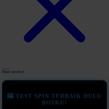
Share product:
🎰 TEST SPIN TERBAIK DULU
BOSKU!