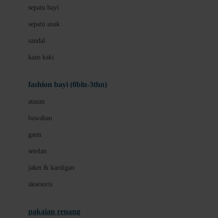
Bio Oil
sepatu bayi
Biolane
sepatu anak
Bite Fighters
sandal
Bizzi Growin
kaus kaki
Blackmores
fashion bayi (0bln-3thn)
Blooming Marvellous
atasan
Bonnels
bawahan
Bravado
gaun
Bruder
setelan
Brush Baby
jaket & kardigan
Buds Organics
aksesoris
Bugaboo
Buggygear
pakaian renang