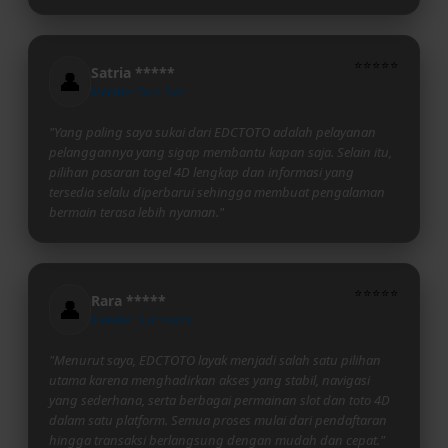
⭐⭐⭐⭐⭐
Satria *****
👤
Member Toto Slot
"Yang paling saya sukai dari EDCTOTO adalah pelayanan
pelanggannya yang sigap membantu kapan saja. Selain itu,
pilihan pasaran togel 4D lengkap dan informasi yang
tersedia selalu diperbarui sehingga membuat pengalaman
bermain terasa lebih nyaman."
⭐⭐⭐⭐⭐
Rara *****
👤
Member Slot Gacor
"Menurut saya, EDCTOTO layak menjadi salah satu pilihan
utama karena menghadirkan akses yang stabil, navigasi
yang sederhana, serta berbagai permainan slot dan toto 4D
dalam satu platform. Semua proses mulai dari pendaftaran
hingga transaksi berlangsung dengan mudah dan cepat."