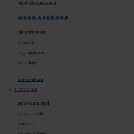
pengolah makanan
Joolz
Jujube
makanan & multivitamin
K
alat menyusui
Kiddycuts
pompa asi
Kumon
penyimpanan asi
L
cooler bags
Leapfrog
kursi makan
Leclerc
SLOT GACOR
Lee Vierra
Lillebaby
perawatan bayi
Little Bird Told Me
perawatan kulit
Little Miss Janis
Sunscreen
London Taxi
Shampo & Sabun