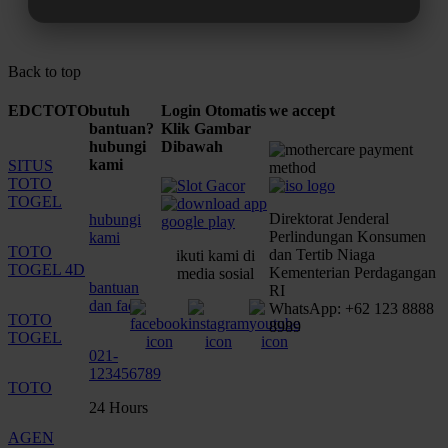
Back to top
EDCTOTO
butuh
Login Otomatis
we accept
bantuan?
Klik Gambar
hubungi
Dibawah
kami
SITUS
TOTO
TOGEL
Direktorat Jenderal
hubungi
Perlindungan Konsumen
kami
TOTO
dan Tertib Niaga
ikuti kami di
TOGEL 4D
Kementerian Perdagangan
media sosial
bantuan
RI
dan faq
WhatsApp: +62 123 8888
TOTO
8989
TOGEL
021-
123456789
TOTO
24 Hours
AGEN