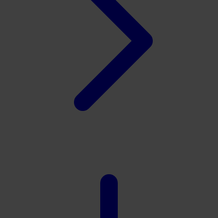
Xootz
Y
Yamatoya
Z
Zaxy
Zoggs
0-9
4Moms
59S