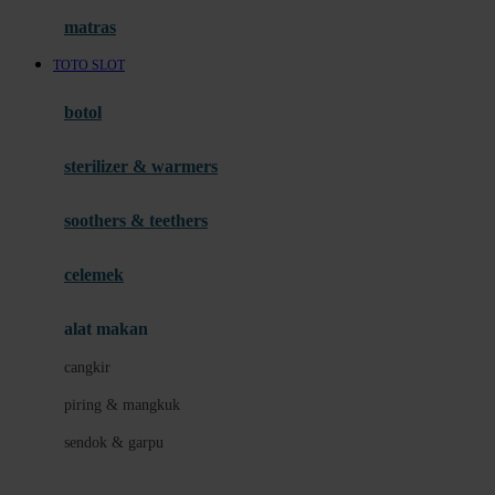
Hauck
matras
Havaianas
TOTO SLOT
Hegen
botol
Hot Wheels
sterilizer & warmers
Hybrid
soothers & teethers
I
Inlacta DHA
celemek
Interlac
alat makan
Ivenet
cangkir
J
piring & mangkuk
Jack N Jill
sendok & garpu
Joie