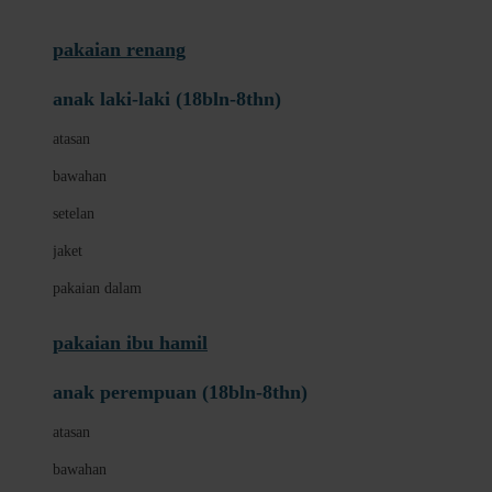
pakaian renang
anak laki-laki (18bln-8thn)
atasan
bawahan
setelan
jaket
pakaian dalam
pakaian ibu hamil
anak perempuan (18bln-8thn)
atasan
bawahan