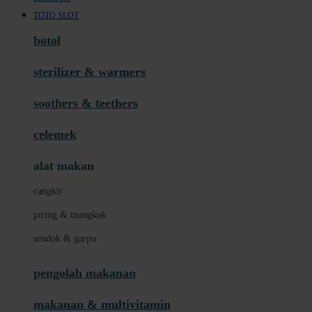
TOTO SLOT
botol
sterilizer & warmers
soothers & teethers
celemek
alat makan
cangkir
piring & mangkuk
sendok & garpu
pengolah makanan
makanan & multivitamin