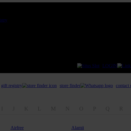
istry
LOGIN
gift registry
store finder
contact 
I
J
K
L
M
N
O
P
Q
R
Airfree
Alamii