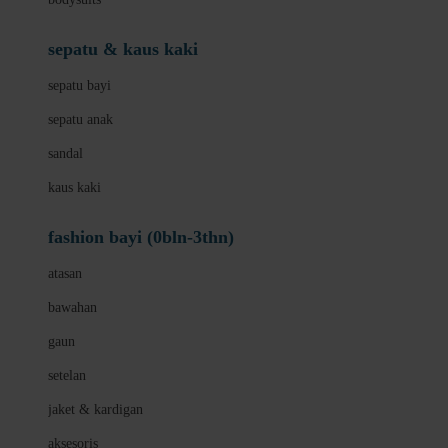
sepatu & kaus kaki
sepatu bayi
sepatu anak
sandal
kaus kaki
fashion bayi (0bln-3thn)
atasan
bawahan
gaun
setelan
jaket & kardigan
aksesoris