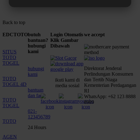
Back to top
EDCTOTO
butuh
Login Otomatis
we accept
bantuan?
Klik Gambar
hubungi
Dibawah
kami
SITUS
TOTO
TOGEL
Direktorat Jenderal
hubungi
Perlindungan Konsumen
kami
TOTO
dan Tertib Niaga
ikuti kami di
TOGEL 4D
Kementerian Perdagangan
media sosial
bantuan
RI
dan faq
WhatsApp: +62 123 8888
TOTO
8989
TOGEL
021-
123456789
TOTO
24 Hours
AGEN