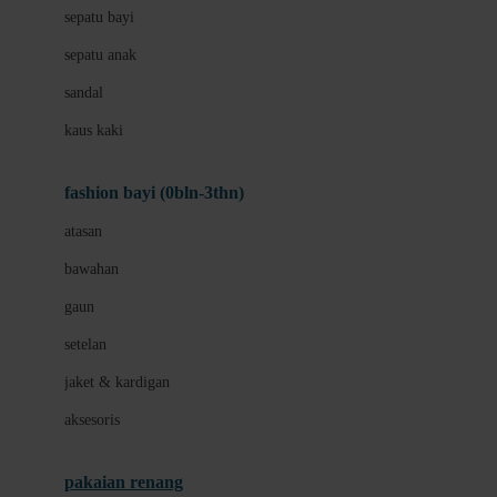
Bio Oil
sepatu bayi
Biolane
sepatu anak
Bite Fighters
sandal
Bizzi Growin
kaus kaki
Blackmores
fashion bayi (0bln-3thn)
Blooming Marvellous
atasan
Bonnels
bawahan
Bravado
gaun
Bruder
setelan
Brush Baby
jaket & kardigan
Buds Organics
aksesoris
Bugaboo
Buggygear
pakaian renang