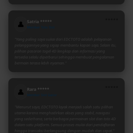
⭐⭐⭐⭐⭐
Satria *****
👤
Member Toto Slot
"Yang paling saya sukai dari EDCTOTO adalah pelayanan
pelanggannya yang sigap membantu kapan saja. Selain itu,
pilihan pasaran togel 4D lengkap dan informasi yang
tersedia selalu diperbarui sehingga membuat pengalaman
bermain terasa lebih nyaman."
⭐⭐⭐⭐⭐
Rara *****
👤
Member Slot Gacor
"Menurut saya, EDCTOTO layak menjadi salah satu pilihan
utama karena menghadirkan akses yang stabil, navigasi
yang sederhana, serta berbagai permainan slot dan toto 4D
dalam satu platform. Semua proses mulai dari pendaftaran
hingga transaksi berlangsung dengan mudah dan cepat."