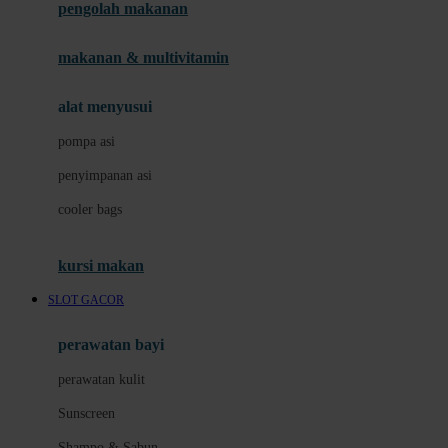
pengolah makanan
Joolz
Jujube
makanan & multivitamin
K
alat menyusui
Kiddycuts
pompa asi
Kumon
penyimpanan asi
L
cooler bags
Leapfrog
kursi makan
Leclerc
SLOT GACOR
Lee Vierra
Lillebaby
perawatan bayi
Little Bird Told Me
perawatan kulit
Little Miss Janis
Sunscreen
London Taxi
Shampo & Sabun