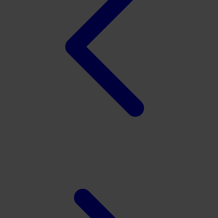
TY Toys
U
V
Veja
Vitaflow
Vtech
W
Waterland
Wellness
X