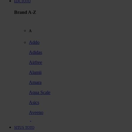
EDCTOTO
Brand A-Z
A
Addo
Adidas
Airfree
Alamii
Amara
Aqua Scale
Asics
Aveeno
Awan
SITUS TOTO