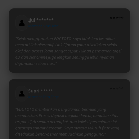
⭐⭐⭐⭐⭐
Ijul *******
👤
Member Situs Toto
"Sejak menggunakan EDCTOTO, saya tidak lagi kesulitan
mencari link alternatif. Link Efarma yang disediakan selalu
aktif dan proses login sangat cepat. Pilihan permainan togel
4D dan slot online juga lengkap sehingga lebih nyaman
digunakan setiap hari."
⭐⭐⭐⭐⭐
Supri *****
👤
Member Toto Togel
"EDCTOTO memberikan pengalaman bermain yang
memuaskan. Proses deposit berjalan lancar, tampilan situs
responsif di semua perangkat, dan koleksi permainan slot
gacornya sangat beragam. Saya merasa seluruh fitur yang
disediakan benar-benar memudahkan pengguna."