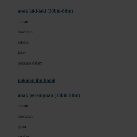
Bumkins
anak laki-laki (18bln-8thn)
C
atasan
Cetaphil
bawahan
Chicco
setelan
Childlife
jaket
Clevamama
pakaian dalam
Cocolatte
Cottonseeds
pakaian ibu hamil
Cozy N Safe
anak perempuan (18bln-8thn)
Crane
atasan
Cybex
bawahan
D
gaun
Dae Organics