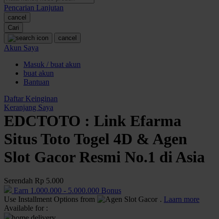
Pencarian Lanjutan
Oh Ma Grain
cancel
Okiedog
Cari
cancel
P
Akun Saya
Masuk / buat akun
Peachy
buat akun
Phil & Ted's
Bantuan
Philips Avent
Daftar Keinginan
Keranjang Saya
Pigeon
EDCTOTO : Link Efarma
Playgro
Situs Toto Togel 4D & Agen
Poled Global
Slot Gacor Resmi No.1 di Asia
Ponycycle
Serendah
Rp 5.000
Puma
Earn
1.000.000
-
5.000.000
Bonus
Pureats
Use Installment Options from
.
Laarn more
Available for :
home delivery
Q