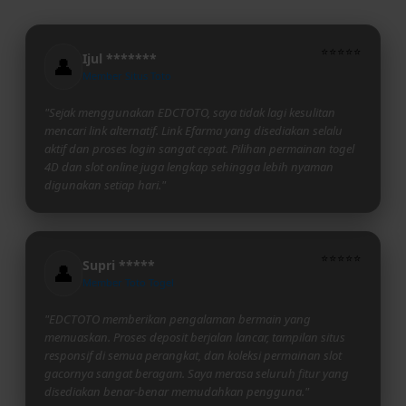
⭐⭐⭐⭐⭐
Ijul *******
👤
Member Situs Toto
"Sejak menggunakan EDCTOTO, saya tidak lagi kesulitan
mencari link alternatif. Link Efarma yang disediakan selalu
aktif dan proses login sangat cepat. Pilihan permainan togel
4D dan slot online juga lengkap sehingga lebih nyaman
digunakan setiap hari."
⭐⭐⭐⭐⭐
Supri *****
👤
Member Toto Togel
"EDCTOTO memberikan pengalaman bermain yang
memuaskan. Proses deposit berjalan lancar, tampilan situs
responsif di semua perangkat, dan koleksi permainan slot
gacornya sangat beragam. Saya merasa seluruh fitur yang
disediakan benar-benar memudahkan pengguna."