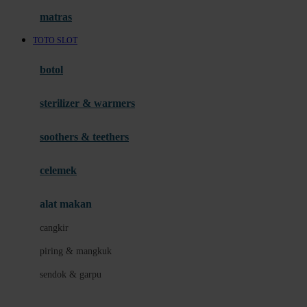
Hauck
matras
Havaianas
TOTO SLOT
Hegen
botol
Hot Wheels
sterilizer & warmers
Hybrid
soothers & teethers
I
Inlacta DHA
celemek
Interlac
alat makan
Ivenet
cangkir
J
piring & mangkuk
Jack N Jill
sendok & garpu
Joie