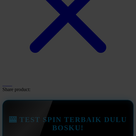
Share product:
🎰 TEST SPIN TERBAIK DULU
BOSKU!