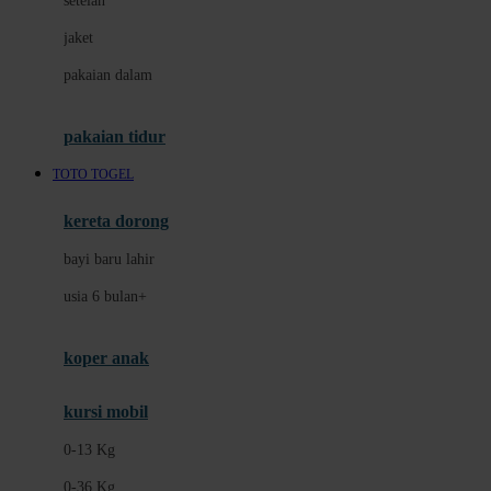
setelan
Docare
jaket
Doona
pakaian dalam
Down To Earth
Drew
pakaian tidur
Dr. Brown's
TOTO TOGEL
E
kereta dorong
ELC
bayi baru lahir
Ergobaby
usia 6 bulan+
Expert Care
koper anak
Ezyroller
kursi mobil
F
0-13 Kg
Felt So Sweet
0-36 Kg