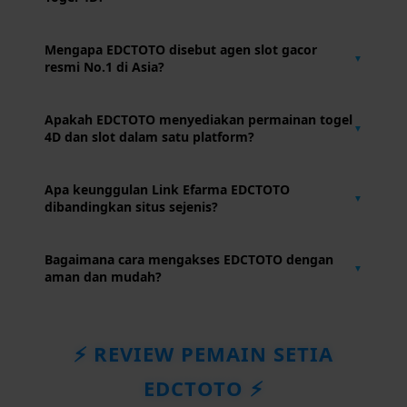
EDCTOTO dikenal sebagai Link Efarma yang memberikan
Mengapa EDCTOTO disebut agen slot gacor
▼
akses menuju situs toto togel 4D serta berbagai pilihan
resmi No.1 di Asia?
permainan slot gacor. Platform ini menghadirkan navigasi
yang mudah, performa stabil, dan pembaruan layanan
EDCTOTO banyak dipilih karena menghadirkan koleksi
agar pengguna dapat menikmati pengalaman bermain
Apakah EDCTOTO menyediakan permainan togel
▼
permainan dari berbagai provider populer, sistem yang
yang lebih nyaman.
4D dan slot dalam satu platform?
responsif, proses transaksi cepat, serta layanan pelanggan
yang siap membantu. Kombinasi tersebut menjadikan
Ya, EDCTOTO menyediakan akses ke permainan toto togel
EDCTOTO sebagai salah satu referensi utama bagi pencari
Apa keunggulan Link Efarma EDCTOTO
▼
4D sekaligus beragam game slot online dalam satu
situs slot dan togel online.
dibandingkan situs sejenis?
platform. Pengguna dapat memilih berbagai jenis
permainan sesuai preferensi tanpa harus berpindah ke
Keunggulan EDCTOTO meliputi akses yang cepat, tampilan
situs lain.
Bagaimana cara mengakses EDCTOTO dengan
▼
yang ramah pengguna, pilihan permainan yang lengkap,
aman dan mudah?
sistem keamanan yang terus diperbarui, serta dukungan
layanan pelanggan yang aktif sehingga memberikan
Pengguna cukup menggunakan link resmi EDCTOTO yang
pengalaman bermain yang lebih optimal.
selalu diperbarui untuk memperoleh akses yang stabil.
⚡️ REVIEW PEMAIN SETIA
Pastikan selalu mengunjungi tautan resmi agar dapat
menikmati seluruh layanan toto togel 4D dan slot gacor
EDCTOTO ⚡️
dengan pengalaman yang lebih aman dan lancar.