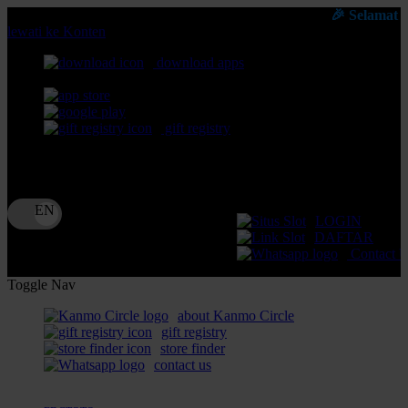
🎉 Selamat Datang d
lewati ke Konten
download apps
download app from:
gift registry
Bahasa
ID
LOGIN
DAFTAR
Contact 
Toggle Nav
about Kanmo Circle
gift registry
store finder
contact us