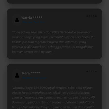
⭐⭐⭐⭐⭐
Satria *****
👤
Member Toto Slot
"Yang paling saya sukai dari EDCTOTO adalah pelayanan
pelanggannya yang sigap membantu kapan saja. Selain itu,
pilihan pasaran togel 4D lengkap dan informasi yang
tersedia selalu diperbarui sehingga membuat pengalaman
bermain terasa lebih nyaman."
⭐⭐⭐⭐⭐
Rara *****
👤
Member Slot Gacor
"Menurut saya, EDCTOTO layak menjadi salah satu pilihan
utama karena menghadirkan akses yang stabil, navigasi
yang sederhana, serta berbagai permainan slot dan toto 4D
dalam satu platform. Semua proses mulai dari pendaftaran
hingga transaksi berlangsung dengan mudah dan cepat."