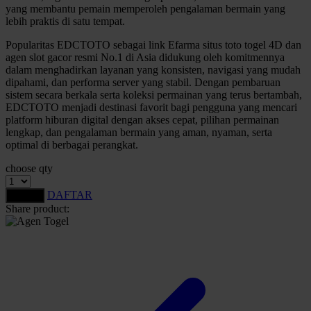
yang membantu pemain memperoleh pengalaman bermain yang
Starbooks
lebih praktis di satu tempat.
Stick-O
Popularitas EDCTOTO sebagai link Efarma situs toto togel 4D dan
agen slot gacor resmi No.1 di Asia didukung oleh komitmennya
Stokke
dalam menghadirkan layanan yang konsisten, navigasi yang mudah
dipahami, dan performa server yang stabil. Dengan pembaruan
Sudocrem
sistem secara berkala serta koleksi permainan yang terus bertambah,
EDCTOTO menjadi destinasi favorit bagi pengguna yang mencari
Sumimo
platform hiburan digital dengan akses cepat, pilihan permainan
lengkap, dan pengalaman bermain yang aman, nyaman, serta
Sunnylife
optimal di berbagai perangkat.
Sun-Staches
choose qty
Swimava
DAFTAR
LOGIN
Share product:
T
Tommee Tippee
Trunki
Tutti Bambini
Twistshake