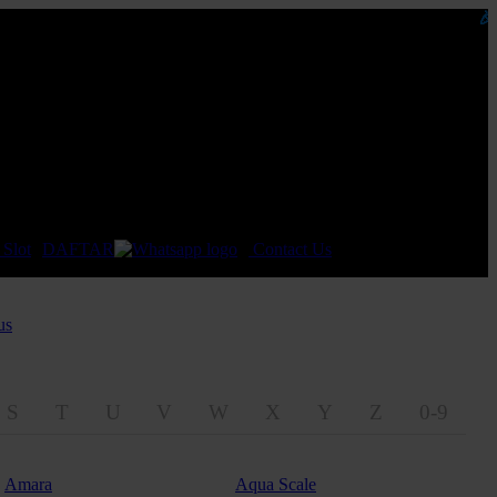
🎉 Selamat Datang di EDCTO
DAFTAR
Contact Us
us
S
T
U
V
W
X
Y
Z
0-9
Amara
Aqua Scale