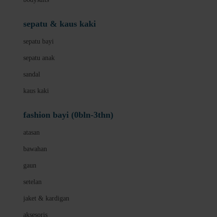
sepatu & kaus kaki
sepatu bayi
sepatu anak
sandal
kaus kaki
fashion bayi (0bln-3thn)
atasan
bawahan
gaun
setelan
jaket & kardigan
aksesoris