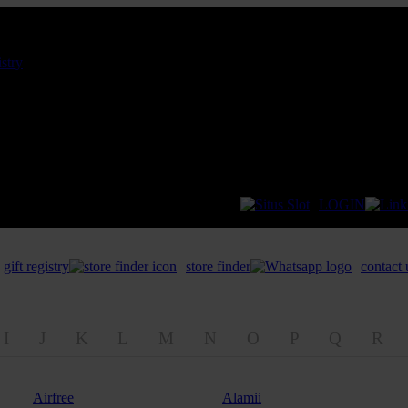
istry
LOGIN
gift registry
store finder
contact 
I
J
K
L
M
N
O
P
Q
R
Airfree
Alamii