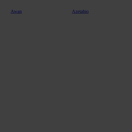
Awan
Azetabio