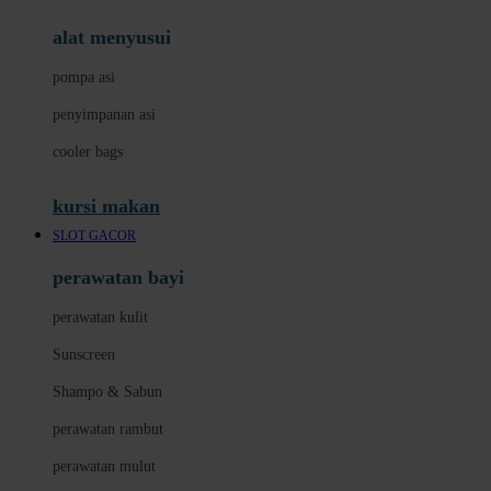
alat menyusui
pompa asi
penyimpanan asi
cooler bags
kursi makan
SLOT GACOR
perawatan bayi
perawatan kulit
Sunscreen
Shampo & Sabun
perawatan rambut
perawatan mulut