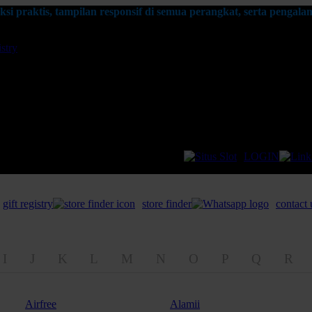
istry
LOGIN
gift registry
store finder
contact 
I
J
K
L
M
N
O
P
Q
R
Airfree
Alamii