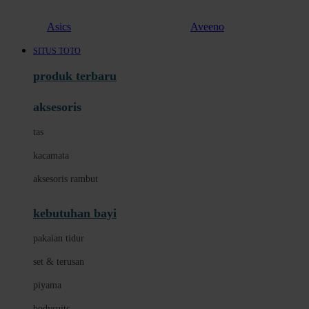
Asics
Aveeno
SITUS TOTO
produk terbaru
aksesoris
tas
kacamata
aksesoris rambut
kebutuhan bayi
pakaian tidur
set & terusan
piyama
bodysuits