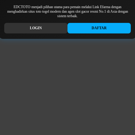
EDCTOTO menjadi pilihan utama para pemain melalui Link Efarma dengan
menghadirkan situs toto togel modern dan agen slot gacor resmi No.1 di Asia dengan
sistem terbaik.
LOGIN
DAFTAR