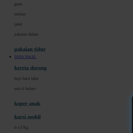
gaun
setelan
jaket
pakaian dalam
pakaian tidur
TOTO TOGEL
kereta dorong
bayi baru lahir
usia 6 bulan+
koper anak
kursi mobil
0-13 Kg