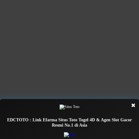
✖
EDCTOTO : Link Efarma Situs Toto Togel 4D & Agen Slot Gacor
Resmi No.1 di Asia