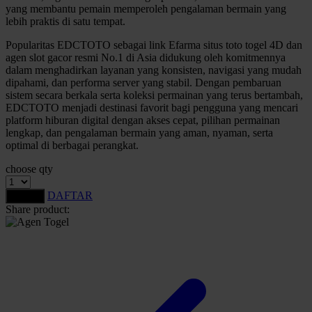
yang membantu pemain memperoleh pengalaman bermain yang
Starbooks
lebih praktis di satu tempat.
Stick-O
Popularitas EDCTOTO sebagai link Efarma situs toto togel 4D dan
agen slot gacor resmi No.1 di Asia didukung oleh komitmennya
Stokke
dalam menghadirkan layanan yang konsisten, navigasi yang mudah
dipahami, dan performa server yang stabil. Dengan pembaruan
Sudocrem
sistem secara berkala serta koleksi permainan yang terus bertambah,
EDCTOTO menjadi destinasi favorit bagi pengguna yang mencari
Sumimo
platform hiburan digital dengan akses cepat, pilihan permainan
lengkap, dan pengalaman bermain yang aman, nyaman, serta
Sunnylife
optimal di berbagai perangkat.
Sun-Staches
choose qty
Swimava
DAFTAR
LOGIN
Share product:
T
Tommee Tippee
Trunki
Tutti Bambini
Twistshake