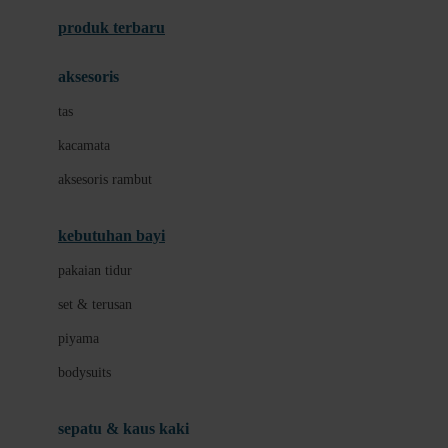
Azetabio
produk terbaru
B
aksesoris
Baabaasheepz
tas
Babiators
kacamata
Baby Dove
aksesoris rambut
Baby Jogger
Baby Rovega
kebutuhan bayi
Babybee
pakaian tidur
Banana Boat
set & terusan
Banz
piyama
Barbie
bodysuits
Beaba
Beauty Barn
sepatu & kaus kaki