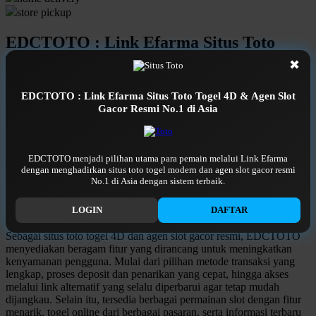
store pickup
QV Baby
EDCTOTO : Link Efarma Situs Toto
R
Togel 4D & Agen Slot Gacor Resmi No.1
✖
di Asia
Real Shades
EDCTOTO : Link Efarma Situs Toto Togel 4D & Agen Slot
Red Castle
Gacor Resmi No.1 di Asia
EDCTOTO
dikenal sebagai link Efarma yang menghadirkan akses
praktis menuju situs toto togel 4D dan beragam permainan slot
Ribbon Madness
online dalam satu platform. Dengan tampilan yang responsif, proses
registrasi yang mudah, serta dukungan layanan pelanggan selama 24
EDCTOTO menjadi pilihan utama para pemain melalui Link Efarma
S
jam, EDCTOTO menjadi salah satu pilihan yang banyak dicari oleh
dengan menghadirkan situs toto togel modern dan agen slot gacor resmi
pengguna di Asia. Platform ini juga menawarkan berbagai pilihan
No.1 di Asia dengan sistem terbaik.
permainan dari provider populer, sehingga setiap pemain dapat
Sebamed
menikmati pengalaman bermain yang nyaman, stabil, dan didukung
LOGIN
DAFTAR
Silver Cross
sistem keamanan modern untuk menjaga setiap aktivitas akun.
Simply Idea
Sebagai situs toto togel 4D dan agen slot gacor resmi, EDCTOTO
menyediakan beragam fitur yang dirancang untuk meningkatkan
Skip Hop
kenyamanan pengguna. Mulai dari pilihan metode transaksi yang
lengkap, proses deposit dan penarikan yang cepat, hingga akses
Spectra
melalui link alternatif yang selalu diperbarui agar tetap mudah
dijangkau. Selain itu, tersedia berbagai permainan slot dengan fitur
Squishmallows
menarik, togel online dari berbagai pasaran, serta informasi terbaru