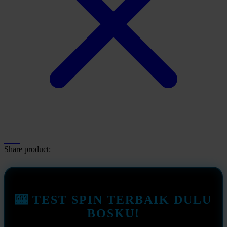
Share product:
🎰 TEST SPIN TERBAIK DULU
BOSKU!