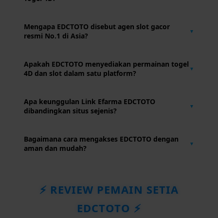
EDCTOTO dikenal sebagai Link Efarma yang memberikan
Mengapa EDCTOTO disebut agen slot gacor
▼
akses menuju situs toto togel 4D serta berbagai pilihan
resmi No.1 di Asia?
permainan slot gacor. Platform ini menghadirkan navigasi
yang mudah, performa stabil, dan pembaruan layanan
EDCTOTO banyak dipilih karena menghadirkan koleksi
agar pengguna dapat menikmati pengalaman bermain
Apakah EDCTOTO menyediakan permainan togel
▼
permainan dari berbagai provider populer, sistem yang
yang lebih nyaman.
4D dan slot dalam satu platform?
responsif, proses transaksi cepat, serta layanan pelanggan
yang siap membantu. Kombinasi tersebut menjadikan
Ya, EDCTOTO menyediakan akses ke permainan toto togel
EDCTOTO sebagai salah satu referensi utama bagi pencari
Apa keunggulan Link Efarma EDCTOTO
▼
4D sekaligus beragam game slot online dalam satu
situs slot dan togel online.
dibandingkan situs sejenis?
platform. Pengguna dapat memilih berbagai jenis
permainan sesuai preferensi tanpa harus berpindah ke
Keunggulan EDCTOTO meliputi akses yang cepat, tampilan
situs lain.
Bagaimana cara mengakses EDCTOTO dengan
▼
yang ramah pengguna, pilihan permainan yang lengkap,
aman dan mudah?
sistem keamanan yang terus diperbarui, serta dukungan
layanan pelanggan yang aktif sehingga memberikan
Pengguna cukup menggunakan link resmi EDCTOTO yang
pengalaman bermain yang lebih optimal.
selalu diperbarui untuk memperoleh akses yang stabil.
⚡️ REVIEW PEMAIN SETIA
Pastikan selalu mengunjungi tautan resmi agar dapat
menikmati seluruh layanan toto togel 4D dan slot gacor
EDCTOTO ⚡️
dengan pengalaman yang lebih aman dan lancar.