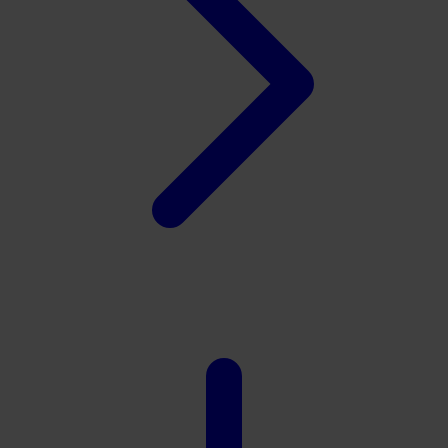
Xootz
Y
Yamatoya
Z
Zaxy
Zoggs
0-9
4Moms
59S