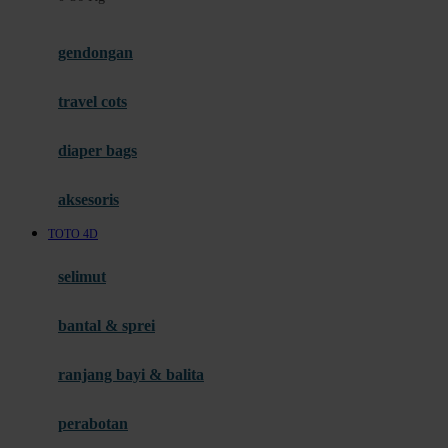
Fisher Price
Flipper
gendongan
Friends Of Sally
travel cots
G
diaper bags
Gb
Geko
aksesoris
Graco
TOTO 4D
Gund
selimut
H
bantal & sprei
Habbie
Haenim
ranjang bayi & balita
Happy Horse
perabotan
Happy Tummy