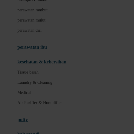
Love To Dream
perawatan rambut
perawatan mulut
M
perawatan diri
Magformers
Mama's Choice
perawatan ibu
Mamas&Papas
kesehatan & kebersihan
Mamaway
Tissue basah
Maxi Cosi
Laundry & Cleaning
Megabloks
Medical
Micro
Air Purifier & Humidifier
MiDeer
Mimi & Lula
potty
Mini Monkey
Moby