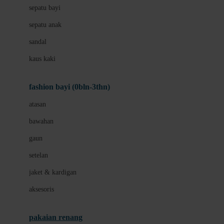
Bio Oil
sepatu bayi
Biolane
sepatu anak
Bite Fighters
sandal
Bizzi Growin
kaus kaki
Blackmores
fashion bayi (0bln-3thn)
Blooming Marvellous
atasan
Bonnels
bawahan
Bravado
gaun
Bruder
setelan
Brush Baby
jaket & kardigan
Buds Organics
aksesoris
Bugaboo
Buggygear
pakaian renang