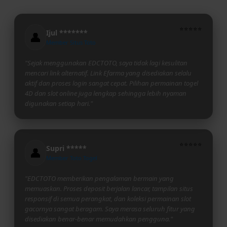
⭐⭐⭐⭐⭐
Ijul *******
👤
Member Situs Toto
"Sejak menggunakan EDCTOTO, saya tidak lagi kesulitan
mencari link alternatif. Link Efarma yang disediakan selalu
aktif dan proses login sangat cepat. Pilihan permainan togel
4D dan slot online juga lengkap sehingga lebih nyaman
digunakan setiap hari."
⭐⭐⭐⭐⭐
Supri *****
👤
Member Toto Togel
"EDCTOTO memberikan pengalaman bermain yang
memuaskan. Proses deposit berjalan lancar, tampilan situs
responsif di semua perangkat, dan koleksi permainan slot
gacornya sangat beragam. Saya merasa seluruh fitur yang
disediakan benar-benar memudahkan pengguna."