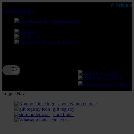
🎉 Selamat Datang 
lewati ke Konten
download apps
download app from:
gift registry
Bahasa
ID
LOGIN
DAFTAR
Contact 
Toggle Nav
about Kanmo Circle
gift registry
store finder
contact us