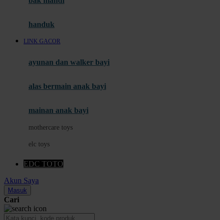
bak mandi
Momami
handuk
Mothercare
LINK GACOR
Mustela
ayunan dan walker bayi
My Buddy Tag
My K
alas bermain anak bayi
N
mainan anak bayi
Naif
mothercare toys
Nike
elc toys
Nordic Natural
EDC TOTO
Nuby
Akun Saya
Nuna
Masuk
Cari
O