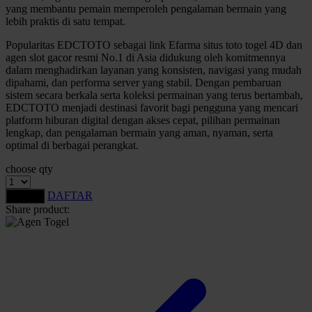
yang membantu pemain memperoleh pengalaman bermain yang
Starbooks
lebih praktis di satu tempat.
Stick-O
Popularitas EDCTOTO sebagai link Efarma situs toto togel 4D dan
agen slot gacor resmi No.1 di Asia didukung oleh komitmennya
Stokke
dalam menghadirkan layanan yang konsisten, navigasi yang mudah
dipahami, dan performa server yang stabil. Dengan pembaruan
Sudocrem
sistem secara berkala serta koleksi permainan yang terus bertambah,
EDCTOTO menjadi destinasi favorit bagi pengguna yang mencari
Sumimo
platform hiburan digital dengan akses cepat, pilihan permainan
lengkap, dan pengalaman bermain yang aman, nyaman, serta
Sunnylife
optimal di berbagai perangkat.
Sun-Staches
choose qty
Swimava
DAFTAR
LOGIN
Share product:
T
Tommee Tippee
Trunki
Tutti Bambini
Twistshake