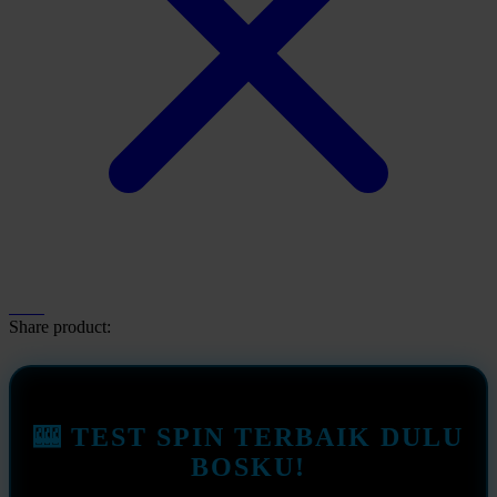
Share product:
🎰 TEST SPIN TERBAIK DULU
BOSKU!