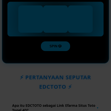
SPIN 🎲
⚡️ PERTANYAAN SEPUTAR
EDCTOTO ⚡️
Apa itu EDCTOTO sebagai Link Efarma Situs Toto
▼
Togel 4D?