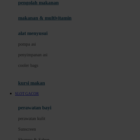
pengolah makanan
Joolz
Jujube
makanan & multivitamin
K
alat menyusui
Kiddycuts
pompa asi
Kumon
penyimpanan asi
L
cooler bags
Leapfrog
kursi makan
Leclerc
SLOT GACOR
Lee Vierra
Lillebaby
perawatan bayi
Little Bird Told Me
perawatan kulit
Little Miss Janis
Sunscreen
London Taxi
Shampo & Sabun