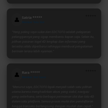
⭐⭐⭐⭐⭐
Satria *****
👤
Member Toto Slot
"Yang paling saya sukai dari EDCTOTO adalah pelayanan
pelanggannya yang sigap membantu kapan saja. Selain itu,
pilihan pasaran togel 4D lengkap dan informasi yang
tersedia selalu diperbarui sehingga membuat pengalaman
bermain terasa lebih nyaman."
⭐⭐⭐⭐⭐
Rara *****
👤
Member Slot Gacor
"Menurut saya, EDCTOTO layak menjadi salah satu pilihan
utama karena menghadirkan akses yang stabil, navigasi
yang sederhana, serta berbagai permainan slot dan toto 4D
dalam satu platform. Semua proses mulai dari pendaftaran
hingga transaksi berlangsung dengan mudah dan cepat."