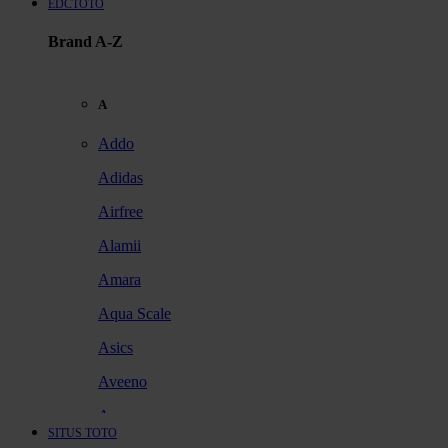
EDCTOTO
Brand A-Z
A
Addo
Adidas
Airfree
Alamii
Amara
Aqua Scale
Asics
Aveeno
Awan
SITUS TOTO