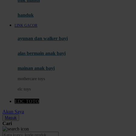
bak mandi
Momami
handuk
Mothercare
LINK GACOR
Mustela
ayunan dan walker bayi
My Buddy Tag
My K
alas bermain anak bayi
N
mainan anak bayi
Naif
mothercare toys
Nike
elc toys
Nordic Natural
EDC TOTO
Nuby
Akun Saya
Nuna
Masuk
Cari
O