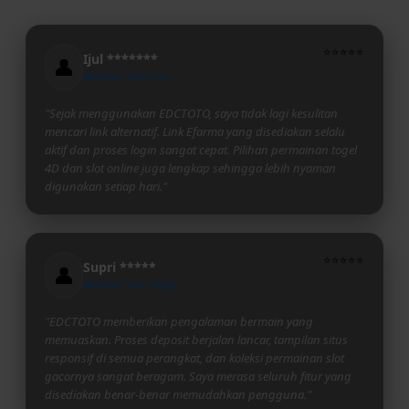
⭐⭐⭐⭐⭐
Ijul *******
👤
Member Situs Toto
"Sejak menggunakan EDCTOTO, saya tidak lagi kesulitan
mencari link alternatif. Link Efarma yang disediakan selalu
aktif dan proses login sangat cepat. Pilihan permainan togel
4D dan slot online juga lengkap sehingga lebih nyaman
digunakan setiap hari."
⭐⭐⭐⭐⭐
Supri *****
👤
Member Toto Togel
"EDCTOTO memberikan pengalaman bermain yang
memuaskan. Proses deposit berjalan lancar, tampilan situs
responsif di semua perangkat, dan koleksi permainan slot
gacornya sangat beragam. Saya merasa seluruh fitur yang
disediakan benar-benar memudahkan pengguna."