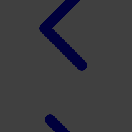
TY Toys
U
V
Veja
Vitaflow
Vtech
W
Waterland
Wellness
X