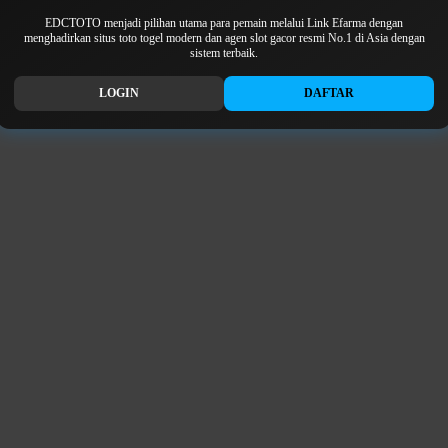
EDCTOTO menjadi pilihan utama para pemain melalui Link Efarma dengan
menghadirkan situs toto togel modern dan agen slot gacor resmi No.1 di Asia dengan
sistem terbaik.
LOGIN
DAFTAR