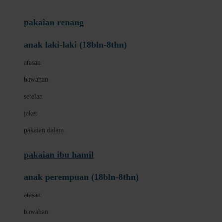
pakaian renang
anak laki-laki (18bln-8thn)
atasan
bawahan
setelan
jaket
pakaian dalam
pakaian ibu hamil
anak perempuan (18bln-8thn)
atasan
bawahan