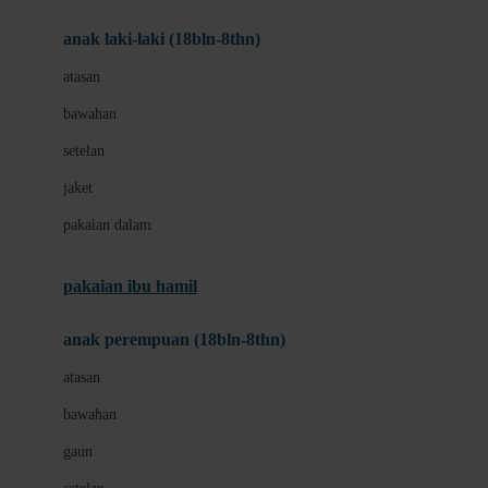
Bumkins
anak laki-laki (18bln-8thn)
C
atasan
Cetaphil
bawahan
Chicco
setelan
Childlife
jaket
Clevamama
pakaian dalam
Cocolatte
Cottonseeds
pakaian ibu hamil
Cozy N Safe
anak perempuan (18bln-8thn)
Crane
atasan
Cybex
bawahan
D
gaun
Dae Organics