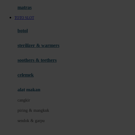
Hauck
matras
Havaianas
TOTO SLOT
Hegen
botol
Hot Wheels
sterilizer & warmers
Hybrid
soothers & teethers
I
Inlacta DHA
celemek
Interlac
alat makan
Ivenet
cangkir
J
piring & mangkuk
Jack N Jill
sendok & garpu
Joie