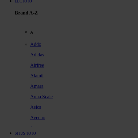
EDCTOTO
Brand A-Z
A
Addo
Adidas
Airfree
Alamii
Amara
Aqua Scale
Asics
Aveeno
Awan
SITUS TOTO