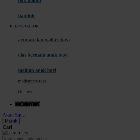
bak mandi
Momami
handuk
Mothercare
LINK GACOR
Mustela
ayunan dan walker bayi
My Buddy Tag
My K
alas bermain anak bayi
N
mainan anak bayi
Naif
mothercare toys
Nike
elc toys
Nordic Natural
EDC TOTO
Nuby
Akun Saya
Nuna
Masuk
Cari
O