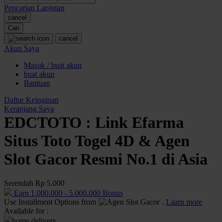
Pencarian Lanjutan
Oh Ma Grain
cancel
Okiedog
Cari
cancel
P
Akun Saya
Masuk / buat akun
Peachy
buat akun
Phil & Ted's
Bantuan
Philips Avent
Daftar Keinginan
Keranjang Saya
Pigeon
EDCTOTO : Link Efarma
Playgro
Situs Toto Togel 4D & Agen
Poled Global
Slot Gacor Resmi No.1 di Asia
Ponycycle
Serendah
Rp 5.000
Puma
Earn
1.000.000
-
5.000.000
Bonus
Pureats
Use Installment Options from
.
Laarn more
Available for :
home delivery
Q