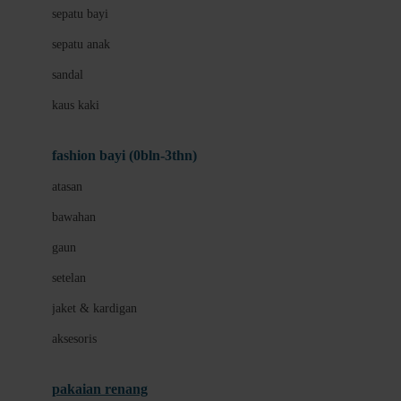
Bio Oil
sepatu bayi
Biolane
sepatu anak
Bite Fighters
sandal
Bizzi Growin
kaus kaki
Blackmores
fashion bayi (0bln-3thn)
Blooming Marvellous
atasan
Bonnels
bawahan
Bravado
gaun
Bruder
setelan
Brush Baby
jaket & kardigan
Buds Organics
aksesoris
Bugaboo
Buggygear
pakaian renang