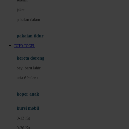
setelan
Docare
jaket
Doona
pakaian dalam
Down To Earth
Drew
pakaian tidur
Dr. Brown's
TOTO TOGEL
E
kereta dorong
ELC
bayi baru lahir
Ergobaby
usia 6 bulan+
Expert Care
koper anak
Ezyroller
kursi mobil
F
0-13 Kg
Felt So Sweet
0-36 Kg