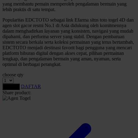
yang membantu pemain memperoleh pengalaman bermain yang
Starbooks
lebih praktis di satu tempat.
Stick-O
Popularitas EDCTOTO sebagai link Efarma situs toto togel 4D dan
agen slot gacor resmi No.1 di Asia didukung oleh komitmennya
Stokke
dalam menghadirkan layanan yang konsisten, navigasi yang mudah
dipahami, dan performa server yang stabil. Dengan pembaruan
Sudocrem
sistem secara berkala serta koleksi permainan yang terus bertambah,
EDCTOTO menjadi destinasi favorit bagi pengguna yang mencari
Sumimo
platform hiburan digital dengan akses cepat, pilihan permainan
lengkap, dan pengalaman bermain yang aman, nyaman, serta
Sunnylife
optimal di berbagai perangkat.
Sun-Staches
choose qty
Swimava
DAFTAR
LOGIN
Share product:
T
Tommee Tippee
Trunki
Tutti Bambini
Twistshake