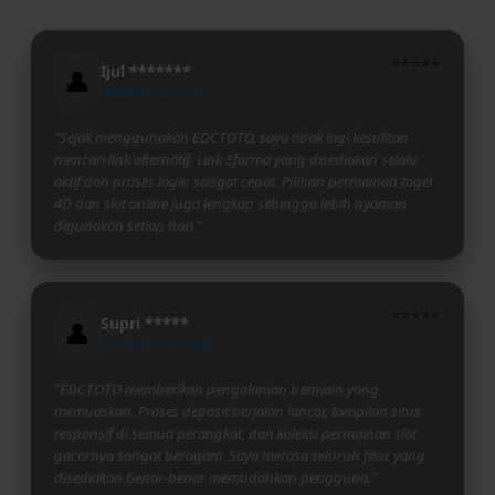
⭐⭐⭐⭐⭐
Ijul *******
👤
Member Situs Toto
"Sejak menggunakan EDCTOTO, saya tidak lagi kesulitan
mencari link alternatif. Link Efarma yang disediakan selalu
aktif dan proses login sangat cepat. Pilihan permainan togel
4D dan slot online juga lengkap sehingga lebih nyaman
digunakan setiap hari."
⭐⭐⭐⭐⭐
Supri *****
👤
Member Toto Togel
"EDCTOTO memberikan pengalaman bermain yang
memuaskan. Proses deposit berjalan lancar, tampilan situs
responsif di semua perangkat, dan koleksi permainan slot
gacornya sangat beragam. Saya merasa seluruh fitur yang
disediakan benar-benar memudahkan pengguna."