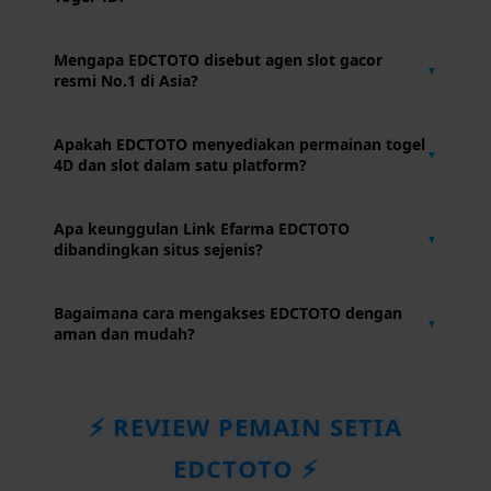
EDCTOTO dikenal sebagai Link Efarma yang memberikan
Mengapa EDCTOTO disebut agen slot gacor
▼
akses menuju situs toto togel 4D serta berbagai pilihan
resmi No.1 di Asia?
permainan slot gacor. Platform ini menghadirkan navigasi
yang mudah, performa stabil, dan pembaruan layanan
EDCTOTO banyak dipilih karena menghadirkan koleksi
agar pengguna dapat menikmati pengalaman bermain
Apakah EDCTOTO menyediakan permainan togel
▼
permainan dari berbagai provider populer, sistem yang
yang lebih nyaman.
4D dan slot dalam satu platform?
responsif, proses transaksi cepat, serta layanan pelanggan
yang siap membantu. Kombinasi tersebut menjadikan
Ya, EDCTOTO menyediakan akses ke permainan toto togel
EDCTOTO sebagai salah satu referensi utama bagi pencari
Apa keunggulan Link Efarma EDCTOTO
▼
4D sekaligus beragam game slot online dalam satu
situs slot dan togel online.
dibandingkan situs sejenis?
platform. Pengguna dapat memilih berbagai jenis
permainan sesuai preferensi tanpa harus berpindah ke
Keunggulan EDCTOTO meliputi akses yang cepat, tampilan
situs lain.
Bagaimana cara mengakses EDCTOTO dengan
▼
yang ramah pengguna, pilihan permainan yang lengkap,
aman dan mudah?
sistem keamanan yang terus diperbarui, serta dukungan
layanan pelanggan yang aktif sehingga memberikan
Pengguna cukup menggunakan link resmi EDCTOTO yang
pengalaman bermain yang lebih optimal.
selalu diperbarui untuk memperoleh akses yang stabil.
⚡️ REVIEW PEMAIN SETIA
Pastikan selalu mengunjungi tautan resmi agar dapat
menikmati seluruh layanan toto togel 4D dan slot gacor
EDCTOTO ⚡️
dengan pengalaman yang lebih aman dan lancar.