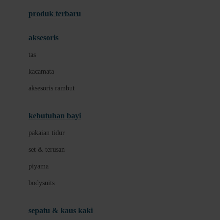
Azetabio
produk terbaru
B
aksesoris
Baabaasheepz
tas
Babiators
kacamata
Baby Dove
aksesoris rambut
Baby Jogger
Baby Rovega
kebutuhan bayi
Babybee
pakaian tidur
Banana Boat
set & terusan
Banz
piyama
Barbie
bodysuits
Beaba
Beauty Barn
sepatu & kaus kaki