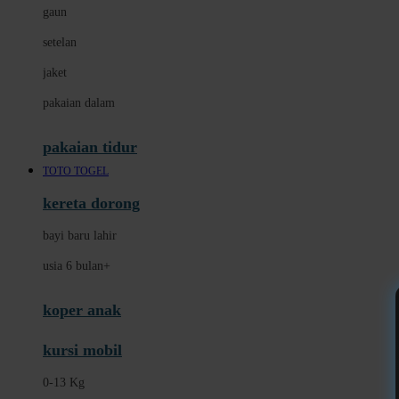
gaun
setelan
jaket
pakaian dalam
pakaian tidur
TOTO TOGEL
kereta dorong
bayi baru lahir
usia 6 bulan+
koper anak
kursi mobil
0-13 Kg