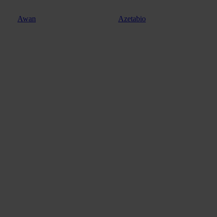
Awan
Azetabio