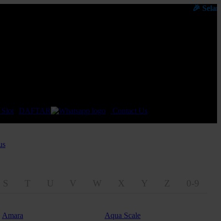
🎉 Selamat Datang di EDCTOTO – L
DAFTAR
Contact Us
us
S
T
U
V
W
X
Y
Z
0-9
Amara
Aqua Scale