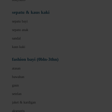
sepatu & kaus kaki
sepatu bayi
sepatu anak
sandal
kaus kaki
fashion bayi (0bln-3thn)
atasan
bawahan
gaun
setelan
jaket & kardigan
aksesoris