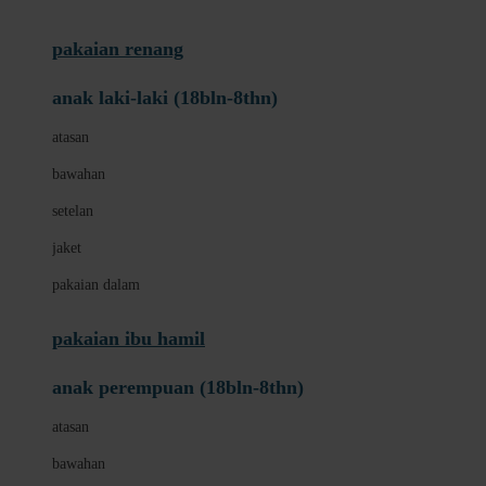
pakaian renang
anak laki-laki (18bln-8thn)
atasan
bawahan
setelan
jaket
pakaian dalam
pakaian ibu hamil
anak perempuan (18bln-8thn)
atasan
bawahan