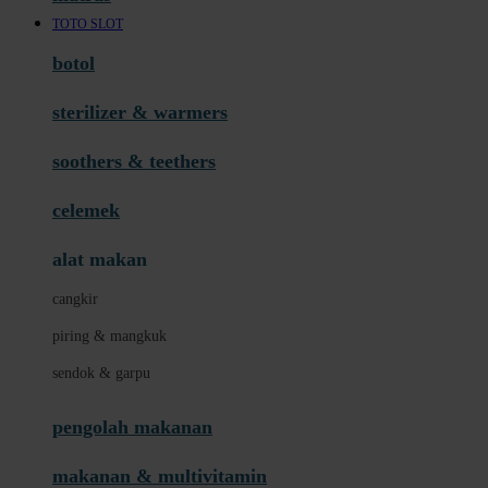
TOTO SLOT
botol
sterilizer & warmers
soothers & teethers
celemek
alat makan
cangkir
piring & mangkuk
sendok & garpu
pengolah makanan
makanan & multivitamin