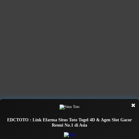
✖
EDCTOTO : Link Efarma Situs Toto Togel 4D & Agen Slot Gacor
Resmi No.1 di Asia