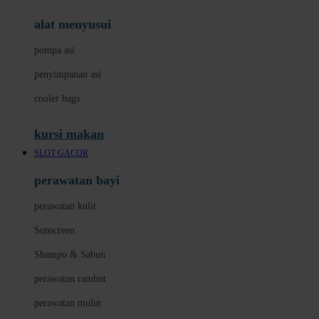
alat menyusui
pompa asi
penyimpanan asi
cooler bags
kursi makan
SLOT GACOR
perawatan bayi
perawatan kulit
Sunscreen
Shampo & Sabun
perawatan rambut
perawatan mulut