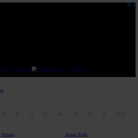
🎉 Selamat Datang di EDCTOTO 
DAFTAR
Contact Us
us
S
T
U
V
W
X
Y
Z
0-9
Amara
Aqua Scale