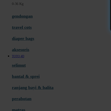
0-36 Kg
gendongan
travel cots
diaper bags
aksesoris
TOTO 4D
selimut
bantal & sprei
ranjang bayi & balita
perabotan
matras