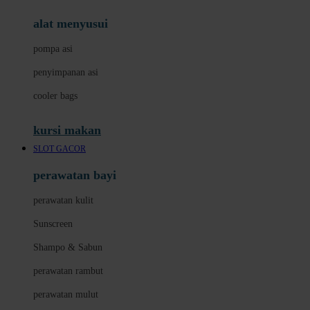
alat menyusui
pompa asi
penyimpanan asi
cooler bags
kursi makan
SLOT GACOR
perawatan bayi
perawatan kulit
Sunscreen
Shampo & Sabun
perawatan rambut
perawatan mulut