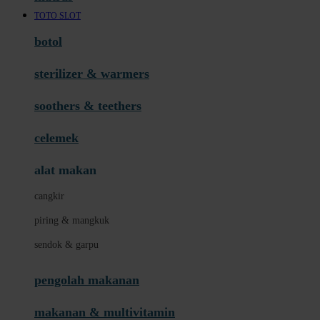
TOTO SLOT
botol
sterilizer & warmers
soothers & teethers
celemek
alat makan
cangkir
piring & mangkuk
sendok & garpu
pengolah makanan
makanan & multivitamin