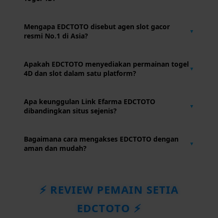
EDCTOTO dikenal sebagai Link Efarma yang memberikan
Mengapa EDCTOTO disebut agen slot gacor
▼
akses menuju situs toto togel 4D serta berbagai pilihan
resmi No.1 di Asia?
permainan slot gacor. Platform ini menghadirkan navigasi
yang mudah, performa stabil, dan pembaruan layanan
EDCTOTO banyak dipilih karena menghadirkan koleksi
agar pengguna dapat menikmati pengalaman bermain
Apakah EDCTOTO menyediakan permainan togel
▼
permainan dari berbagai provider populer, sistem yang
yang lebih nyaman.
4D dan slot dalam satu platform?
responsif, proses transaksi cepat, serta layanan pelanggan
yang siap membantu. Kombinasi tersebut menjadikan
Ya, EDCTOTO menyediakan akses ke permainan toto togel
EDCTOTO sebagai salah satu referensi utama bagi pencari
Apa keunggulan Link Efarma EDCTOTO
▼
4D sekaligus beragam game slot online dalam satu
situs slot dan togel online.
dibandingkan situs sejenis?
platform. Pengguna dapat memilih berbagai jenis
permainan sesuai preferensi tanpa harus berpindah ke
Keunggulan EDCTOTO meliputi akses yang cepat, tampilan
situs lain.
Bagaimana cara mengakses EDCTOTO dengan
▼
yang ramah pengguna, pilihan permainan yang lengkap,
aman dan mudah?
sistem keamanan yang terus diperbarui, serta dukungan
layanan pelanggan yang aktif sehingga memberikan
Pengguna cukup menggunakan link resmi EDCTOTO yang
pengalaman bermain yang lebih optimal.
selalu diperbarui untuk memperoleh akses yang stabil.
⚡️ REVIEW PEMAIN SETIA
Pastikan selalu mengunjungi tautan resmi agar dapat
menikmati seluruh layanan toto togel 4D dan slot gacor
EDCTOTO ⚡️
dengan pengalaman yang lebih aman dan lancar.