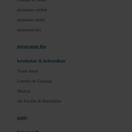
Love To Dream
perawatan rambut
perawatan mulut
M
perawatan diri
Magformers
Mama's Choice
perawatan ibu
Mamas&Papas
kesehatan & kebersihan
Mamaway
Tissue basah
Maxi Cosi
Laundry & Cleaning
Megabloks
Medical
Micro
Air Purifier & Humidifier
MiDeer
Mimi & Lula
potty
Mini Monkey
Moby