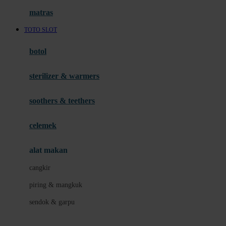
Hauck
matras
Havaianas
TOTO SLOT
Hegen
botol
Hot Wheels
sterilizer & warmers
Hybrid
soothers & teethers
I
Inlacta DHA
celemek
Interlac
alat makan
Ivenet
cangkir
J
piring & mangkuk
Jack N Jill
sendok & garpu
Joie