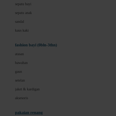
Bio Oil
sepatu bayi
Biolane
sepatu anak
Bite Fighters
sandal
Bizzi Growin
kaus kaki
Blackmores
fashion bayi (0bln-3thn)
Blooming Marvellous
atasan
Bonnels
bawahan
Bravado
gaun
Bruder
setelan
Brush Baby
jaket & kardigan
Buds Organics
aksesoris
Bugaboo
Buggygear
pakaian renang