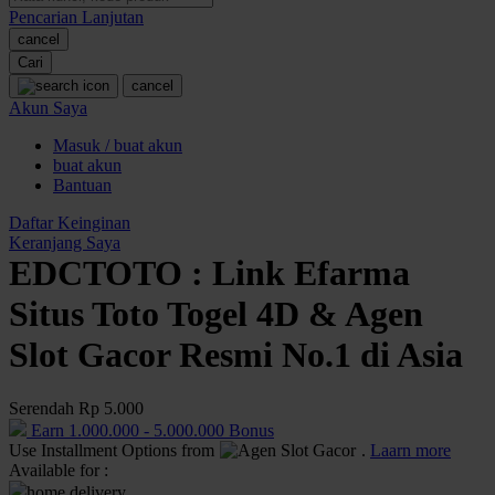
Pencarian Lanjutan
Oh Ma Grain
cancel
Okiedog
Cari
cancel
P
Akun Saya
Masuk / buat akun
Peachy
buat akun
Phil & Ted's
Bantuan
Philips Avent
Daftar Keinginan
Keranjang Saya
Pigeon
EDCTOTO : Link Efarma
Playgro
Situs Toto Togel 4D & Agen
Poled Global
Slot Gacor Resmi No.1 di Asia
Ponycycle
Serendah
Rp 5.000
Puma
Earn
1.000.000
-
5.000.000
Bonus
Pureats
Use Installment Options from
.
Laarn more
Available for :
home delivery
Q