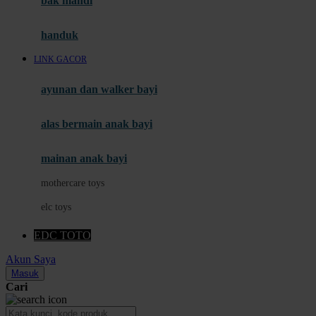
bak mandi
Momami
handuk
Mothercare
LINK GACOR
Mustela
ayunan dan walker bayi
My Buddy Tag
My K
alas bermain anak bayi
N
mainan anak bayi
Naif
mothercare toys
Nike
elc toys
Nordic Natural
EDC TOTO
Nuby
Akun Saya
Nuna
Masuk
Cari
O