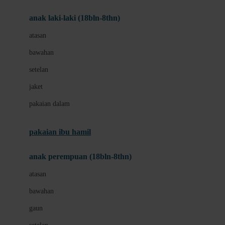
Bumkins
anak laki-laki (18bln-8thn)
C
atasan
Cetaphil
bawahan
Chicco
setelan
Childlife
jaket
Clevamama
pakaian dalam
Cocolatte
Cottonseeds
pakaian ibu hamil
Cozy N Safe
anak perempuan (18bln-8thn)
Crane
atasan
Cybex
bawahan
D
gaun
Dae Organics