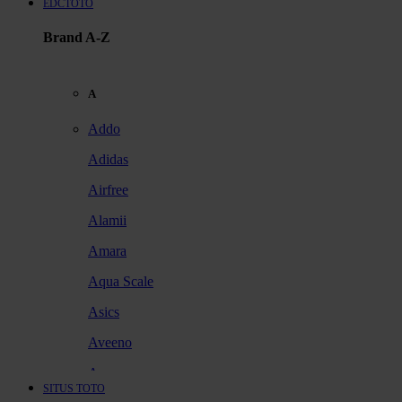
EDCTOTO
Brand A-Z
A
Addo
Adidas
Airfree
Alamii
Amara
Aqua Scale
Asics
Aveeno
Awan
SITUS TOTO