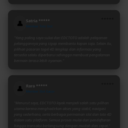
⭐⭐⭐⭐⭐
Satria *****
👤
Member Toto Slot
"Yang paling saya sukai dari EDCTOTO adalah pelayanan
pelanggannya yang sigap membantu kapan saja. Selain itu,
pilihan pasaran togel 4D lengkap dan informasi yang
tersedia selalu diperbarui sehingga membuat pengalaman
bermain terasa lebih nyaman."
⭐⭐⭐⭐⭐
Rara *****
👤
Member Slot Gacor
"Menurut saya, EDCTOTO layak menjadi salah satu pilihan
utama karena menghadirkan akses yang stabil, navigasi
yang sederhana, serta berbagai permainan slot dan toto 4D
dalam satu platform. Semua proses mulai dari pendaftaran
hingga transaksi berlangsung dengan mudah dan cepat."