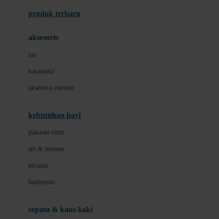
Azetabio
produk terbaru
B
aksesoris
Baabaasheepz
tas
Babiators
kacamata
Baby Dove
aksesoris rambut
Baby Jogger
Baby Rovega
kebutuhan bayi
Babybee
pakaian tidur
Banana Boat
set & terusan
Banz
piyama
Barbie
bodysuits
Beaba
Beauty Barn
sepatu & kaus kaki