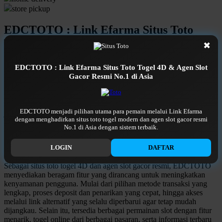
store pickup
QV Baby
EDCTOTO : Link Efarma Situs Toto
R
Togel 4D & Agen Slot Gacor Resmi No.1
✖
di Asia
Real Shades
EDCTOTO : Link Efarma Situs Toto Togel 4D & Agen Slot
Red Castle
Gacor Resmi No.1 di Asia
EDCTOTO
dikenal sebagai link Efarma yang menghadirkan akses
praktis menuju situs toto togel 4D dan beragam permainan slot
Ribbon Madness
online dalam satu platform. Dengan tampilan yang responsif, proses
registrasi yang mudah, serta dukungan layanan pelanggan selama 24
EDCTOTO menjadi pilihan utama para pemain melalui Link Efarma
S
jam, EDCTOTO menjadi salah satu pilihan yang banyak dicari oleh
dengan menghadirkan situs toto togel modern dan agen slot gacor resmi
pengguna di Asia. Platform ini juga menawarkan berbagai pilihan
No.1 di Asia dengan sistem terbaik.
permainan dari provider populer, sehingga setiap pemain dapat
Sebamed
menikmati pengalaman bermain yang nyaman, stabil, dan didukung
LOGIN
DAFTAR
Silver Cross
sistem keamanan modern untuk menjaga setiap aktivitas akun.
Simply Idea
Sebagai situs toto togel 4D dan agen slot gacor resmi, EDCTOTO
menyediakan beragam fitur yang dirancang untuk meningkatkan
Skip Hop
kenyamanan pengguna. Mulai dari pilihan metode transaksi yang
lengkap, proses deposit dan penarikan yang cepat, hingga akses
Spectra
melalui link alternatif yang selalu diperbarui agar tetap mudah
dijangkau. Selain itu, tersedia berbagai permainan slot dengan fitur
Squishmallows
menarik, togel online dari berbagai pasaran, serta informasi terbaru