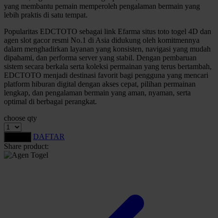
yang membantu pemain memperoleh pengalaman bermain yang
Starbooks
lebih praktis di satu tempat.
Stick-O
Popularitas EDCTOTO sebagai link Efarma situs toto togel 4D dan
agen slot gacor resmi No.1 di Asia didukung oleh komitmennya
Stokke
dalam menghadirkan layanan yang konsisten, navigasi yang mudah
dipahami, dan performa server yang stabil. Dengan pembaruan
Sudocrem
sistem secara berkala serta koleksi permainan yang terus bertambah,
EDCTOTO menjadi destinasi favorit bagi pengguna yang mencari
Sumimo
platform hiburan digital dengan akses cepat, pilihan permainan
lengkap, dan pengalaman bermain yang aman, nyaman, serta
Sunnylife
optimal di berbagai perangkat.
Sun-Staches
choose qty
Swimava
DAFTAR
LOGIN
Share product:
T
Tommee Tippee
Trunki
Tutti Bambini
Twistshake