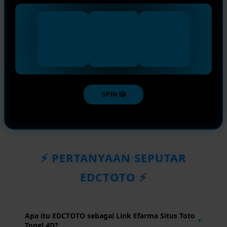
SPIN 🎲
⚡️ PERTANYAAN SEPUTAR
EDCTOTO ⚡️
Apa itu EDCTOTO sebagai Link Efarma Situs Toto
▼
Togel 4D?