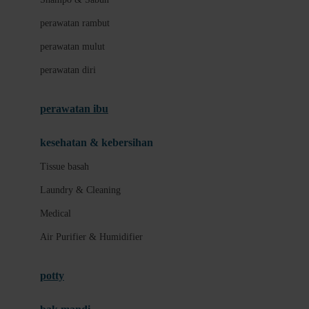
Love To Dream
perawatan rambut
perawatan mulut
M
perawatan diri
Magformers
Mama's Choice
perawatan ibu
Mamas&Papas
kesehatan & kebersihan
Mamaway
Tissue basah
Maxi Cosi
Laundry & Cleaning
Megabloks
Medical
Micro
Air Purifier & Humidifier
MiDeer
Mimi & Lula
potty
Mini Monkey
Moby