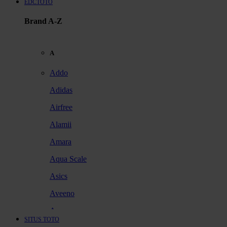
EDCTOTO
Brand A-Z
A
Addo
Adidas
Airfree
Alamii
Amara
Aqua Scale
Asics
Aveeno
Awan
SITUS TOTO