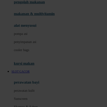
pengolah makanan
Joolz
Jujube
makanan & multivitamin
K
alat menyusui
Kiddycuts
pompa asi
Kumon
penyimpanan asi
L
cooler bags
Leapfrog
kursi makan
Leclerc
SLOT GACOR
Lee Vierra
Lillebaby
perawatan bayi
Little Bird Told Me
perawatan kulit
Little Miss Janis
Sunscreen
London Taxi
Shampo & Sabun