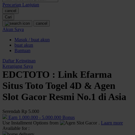
Pencarian Lanjutan
Oh Ma Grain
cancel
Okiedog
Cari
cancel
P
Akun Saya
Masuk / buat akun
Peachy
buat akun
Phil & Ted's
Bantuan
Philips Avent
Daftar Keinginan
Keranjang Saya
Pigeon
EDCTOTO : Link Efarma
Playgro
Situs Toto Togel 4D & Agen
Poled Global
Slot Gacor Resmi No.1 di Asia
Ponycycle
Serendah
Rp 5.000
Puma
Earn
1.000.000
-
5.000.000
Bonus
Pureats
Use Installment Options from
.
Laarn more
Available for :
home delivery
Q