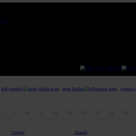
istry
LOGIN
gift registry
store finder
contact 
I
J
K
L
M
N
O
P
Q
R
Airfree
Alamii