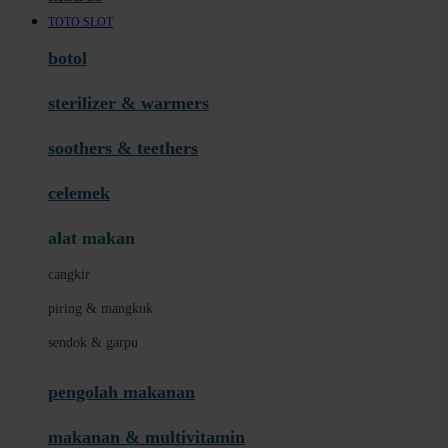
TOTO SLOT
botol
sterilizer & warmers
soothers & teethers
celemek
alat makan
cangkir
piring & mangkuk
sendok & garpu
pengolah makanan
makanan & multivitamin