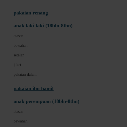
pakaian renang
anak laki-laki (18bln-8thn)
atasan
bawahan
setelan
jaket
pakaian dalam
pakaian ibu hamil
anak perempuan (18bln-8thn)
atasan
bawahan