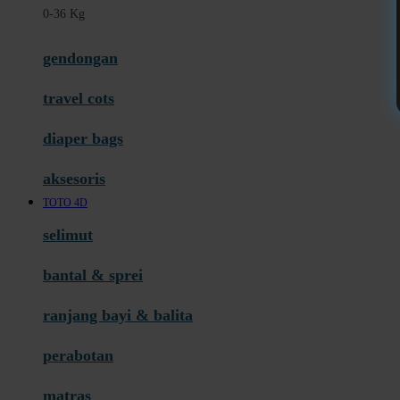
0-36 Kg
gendongan
travel cots
diaper bags
aksesoris
TOTO 4D
selimut
bantal & sprei
ranjang bayi & balita
perabotan
matras