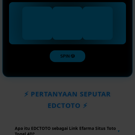
SPIN 🎲
⚡️ PERTANYAAN SEPUTAR
EDCTOTO ⚡️
Apa itu EDCTOTO sebagai Link Efarma Situs Toto
▼
Togel 4D?