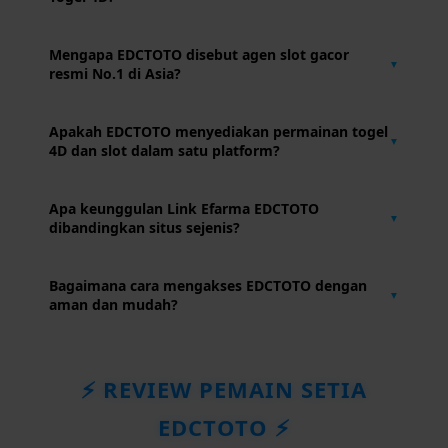
EDCTOTO dikenal sebagai Link Efarma yang memberikan
Mengapa EDCTOTO disebut agen slot gacor
▼
akses menuju situs toto togel 4D serta berbagai pilihan
resmi No.1 di Asia?
permainan slot gacor. Platform ini menghadirkan navigasi
yang mudah, performa stabil, dan pembaruan layanan
EDCTOTO banyak dipilih karena menghadirkan koleksi
agar pengguna dapat menikmati pengalaman bermain
Apakah EDCTOTO menyediakan permainan togel
▼
permainan dari berbagai provider populer, sistem yang
yang lebih nyaman.
4D dan slot dalam satu platform?
responsif, proses transaksi cepat, serta layanan pelanggan
yang siap membantu. Kombinasi tersebut menjadikan
Ya, EDCTOTO menyediakan akses ke permainan toto togel
EDCTOTO sebagai salah satu referensi utama bagi pencari
Apa keunggulan Link Efarma EDCTOTO
▼
4D sekaligus beragam game slot online dalam satu
situs slot dan togel online.
dibandingkan situs sejenis?
platform. Pengguna dapat memilih berbagai jenis
permainan sesuai preferensi tanpa harus berpindah ke
Keunggulan EDCTOTO meliputi akses yang cepat, tampilan
situs lain.
Bagaimana cara mengakses EDCTOTO dengan
▼
yang ramah pengguna, pilihan permainan yang lengkap,
aman dan mudah?
sistem keamanan yang terus diperbarui, serta dukungan
layanan pelanggan yang aktif sehingga memberikan
Pengguna cukup menggunakan link resmi EDCTOTO yang
pengalaman bermain yang lebih optimal.
selalu diperbarui untuk memperoleh akses yang stabil.
⚡️ REVIEW PEMAIN SETIA
Pastikan selalu mengunjungi tautan resmi agar dapat
menikmati seluruh layanan toto togel 4D dan slot gacor
EDCTOTO ⚡️
dengan pengalaman yang lebih aman dan lancar.