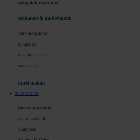
pengolah makanan
Joolz
Jujube
makanan & multivitamin
K
alat menyusui
Kiddycuts
pompa asi
Kumon
penyimpanan asi
L
cooler bags
Leapfrog
kursi makan
Leclerc
SLOT GACOR
Lee Vierra
Lillebaby
perawatan bayi
Little Bird Told Me
perawatan kulit
Little Miss Janis
Sunscreen
London Taxi
Shampo & Sabun