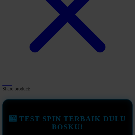
Share product:
🎰 TEST SPIN TERBAIK DULU
BOSKU!