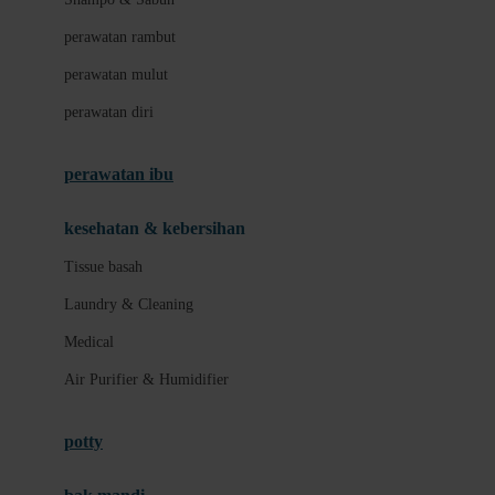
Love To Dream
perawatan rambut
perawatan mulut
M
perawatan diri
Magformers
Mama's Choice
perawatan ibu
Mamas&Papas
kesehatan & kebersihan
Mamaway
Tissue basah
Maxi Cosi
Laundry & Cleaning
Megabloks
Medical
Micro
Air Purifier & Humidifier
MiDeer
Mimi & Lula
potty
Mini Monkey
Moby