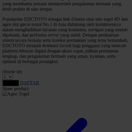
yang membantu pemain memperoleh pengalaman bermain yang
Starbooks
lebih praktis di satu tempat.
Stick-O
Popularitas EDCTOTO sebagai link Efarma situs toto togel 4D dan
agen slot gacor resmi No.1 di Asia didukung oleh komitmennya
Stokke
dalam menghadirkan layanan yang konsisten, navigasi yang mudah
dipahami, dan performa server yang stabil. Dengan pembaruan
Sudocrem
sistem secara berkala serta koleksi permainan yang terus bertambah,
EDCTOTO menjadi destinasi favorit bagi pengguna yang mencari
Sumimo
platform hiburan digital dengan akses cepat, pilihan permainan
lengkap, dan pengalaman bermain yang aman, nyaman, serta
Sunnylife
optimal di berbagai perangkat.
Sun-Staches
choose qty
Swimava
DAFTAR
LOGIN
Share product:
T
Tommee Tippee
Trunki
Tutti Bambini
Twistshake