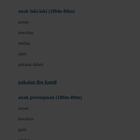
Bumkins
anak laki-laki (18bln-8thn)
C
atasan
Cetaphil
bawahan
Chicco
setelan
Childlife
jaket
Clevamama
pakaian dalam
Cocolatte
Cottonseeds
pakaian ibu hamil
Cozy N Safe
anak perempuan (18bln-8thn)
Crane
atasan
Cybex
bawahan
D
gaun
Dae Organics