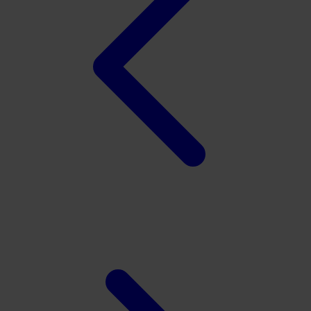
TY Toys
U
V
Veja
Vitaflow
Vtech
W
Waterland
Wellness
X