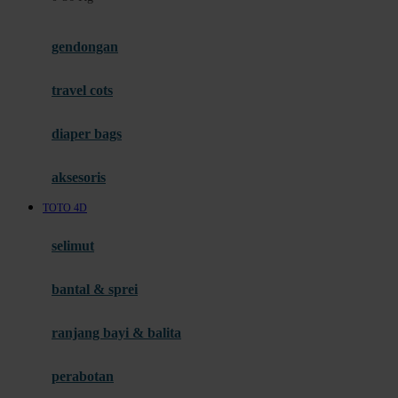
Fisher Price
Flipper
gendongan
Friends Of Sally
travel cots
G
diaper bags
Gb
Geko
aksesoris
Graco
TOTO 4D
Gund
selimut
H
bantal & sprei
Habbie
Haenim
ranjang bayi & balita
Happy Horse
perabotan
Happy Tummy