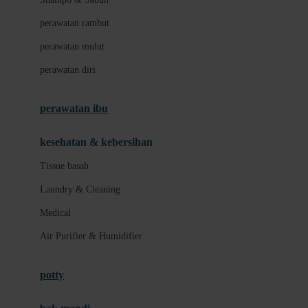
Love To Dream
perawatan rambut
perawatan mulut
M
perawatan diri
Magformers
Mama's Choice
perawatan ibu
Mamas&Papas
kesehatan & kebersihan
Mamaway
Tissue basah
Maxi Cosi
Laundry & Cleaning
Megabloks
Medical
Micro
Air Purifier & Humidifier
MiDeer
Mimi & Lula
potty
Mini Monkey
Moby