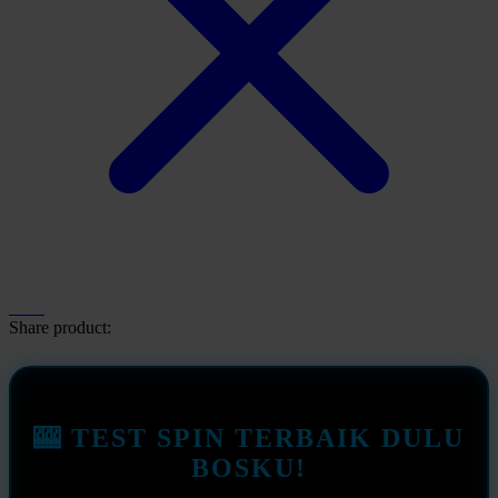
Share product:
🎰 TEST SPIN TERBAIK DULU
BOSKU!