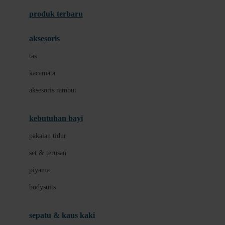
Azetabio
produk terbaru
B
aksesoris
Baabaasheepz
tas
Babiators
kacamata
Baby Dove
aksesoris rambut
Baby Jogger
Baby Rovega
kebutuhan bayi
Babybee
pakaian tidur
Banana Boat
set & terusan
Banz
piyama
Barbie
bodysuits
Beaba
Beauty Barn
sepatu & kaus kaki