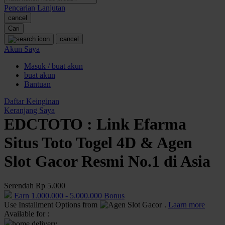
Pencarian Lanjutan
Oh Ma Grain
cancel
Okiedog
Cari
cancel
P
Akun Saya
Masuk / buat akun
Peachy
buat akun
Phil & Ted's
Bantuan
Philips Avent
Daftar Keinginan
Keranjang Saya
Pigeon
EDCTOTO : Link Efarma
Playgro
Situs Toto Togel 4D & Agen
Poled Global
Slot Gacor Resmi No.1 di Asia
Ponycycle
Serendah
Rp 5.000
Puma
Earn
1.000.000
-
5.000.000
Bonus
Pureats
Use Installment Options from
.
Laarn more
Available for :
home delivery
Q