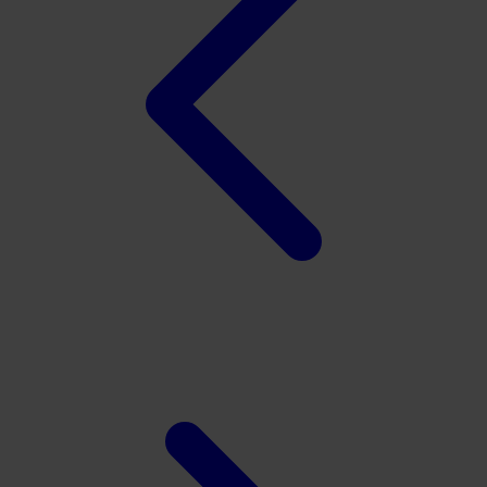
TY Toys
U
V
Veja
Vitaflow
Vtech
W
Waterland
Wellness
X