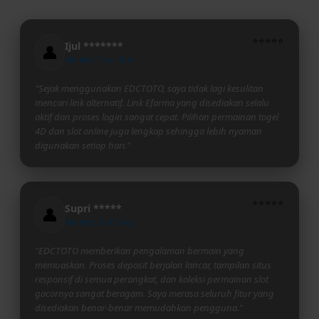
⭐⭐⭐⭐⭐
Ijul *******
👤
Member Situs Toto
"Sejak menggunakan EDCTOTO, saya tidak lagi kesulitan
mencari link alternatif. Link Efarma yang disediakan selalu
aktif dan proses login sangat cepat. Pilihan permainan togel
4D dan slot online juga lengkap sehingga lebih nyaman
digunakan setiap hari."
⭐⭐⭐⭐⭐
Supri *****
👤
Member Toto Togel
"EDCTOTO memberikan pengalaman bermain yang
memuaskan. Proses deposit berjalan lancar, tampilan situs
responsif di semua perangkat, dan koleksi permainan slot
gacornya sangat beragam. Saya merasa seluruh fitur yang
disediakan benar-benar memudahkan pengguna."