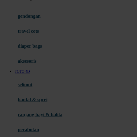
Fisher Price
Flipper
gendongan
Friends Of Sally
travel cots
G
diaper bags
Gb
Geko
aksesoris
Graco
TOTO 4D
Gund
selimut
H
bantal & sprei
Habbie
Haenim
ranjang bayi & balita
Happy Horse
perabotan
Happy Tummy