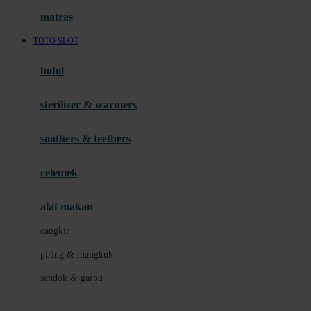
Hauck
matras
Havaianas
TOTO SLOT
Hegen
botol
Hot Wheels
sterilizer & warmers
Hybrid
soothers & teethers
I
Inlacta DHA
celemek
Interlac
alat makan
Ivenet
cangkir
J
piring & mangkuk
Jack N Jill
sendok & garpu
Joie