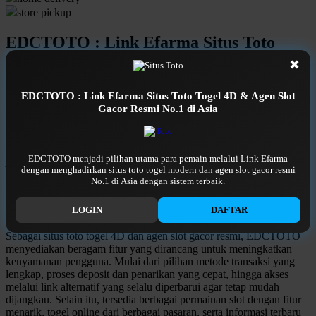
store pickup
QV Baby
EDCTOTO : Link Efarma Situs Toto
R
Togel 4D & Agen Slot Gacor Resmi No.1
✖
di Asia
Real Shades
EDCTOTO : Link Efarma Situs Toto Togel 4D & Agen Slot
Red Castle
Gacor Resmi No.1 di Asia
EDCTOTO
dikenal sebagai link Efarma yang menghadirkan akses
praktis menuju situs toto togel 4D dan beragam permainan slot
Ribbon Madness
online dalam satu platform. Dengan tampilan yang responsif, proses
registrasi yang mudah, serta dukungan layanan pelanggan selama 24
EDCTOTO menjadi pilihan utama para pemain melalui Link Efarma
S
jam, EDCTOTO menjadi salah satu pilihan yang banyak dicari oleh
dengan menghadirkan situs toto togel modern dan agen slot gacor resmi
pengguna di Asia. Platform ini juga menawarkan berbagai pilihan
No.1 di Asia dengan sistem terbaik.
permainan dari provider populer, sehingga setiap pemain dapat
Sebamed
menikmati pengalaman bermain yang nyaman, stabil, dan didukung
LOGIN
DAFTAR
Silver Cross
sistem keamanan modern untuk menjaga setiap aktivitas akun.
Simply Idea
Sebagai situs toto togel 4D dan agen slot gacor resmi, EDCTOTO
menyediakan beragam fitur yang dirancang untuk meningkatkan
Skip Hop
kenyamanan pengguna. Mulai dari pilihan metode transaksi yang
lengkap, proses deposit dan penarikan yang cepat, hingga akses
Spectra
melalui link alternatif yang selalu diperbarui agar tetap mudah
dijangkau. Selain itu, tersedia berbagai permainan slot dengan fitur
Squishmallows
menarik, togel online dari berbagai pasaran, serta informasi terbaru