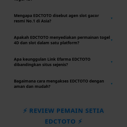
EDCTOTO dikenal sebagai Link Efarma yang memberikan
Mengapa EDCTOTO disebut agen slot gacor
▼
akses menuju situs toto togel 4D serta berbagai pilihan
resmi No.1 di Asia?
permainan slot gacor. Platform ini menghadirkan navigasi
yang mudah, performa stabil, dan pembaruan layanan
EDCTOTO banyak dipilih karena menghadirkan koleksi
agar pengguna dapat menikmati pengalaman bermain
Apakah EDCTOTO menyediakan permainan togel
▼
permainan dari berbagai provider populer, sistem yang
yang lebih nyaman.
4D dan slot dalam satu platform?
responsif, proses transaksi cepat, serta layanan pelanggan
yang siap membantu. Kombinasi tersebut menjadikan
Ya, EDCTOTO menyediakan akses ke permainan toto togel
EDCTOTO sebagai salah satu referensi utama bagi pencari
Apa keunggulan Link Efarma EDCTOTO
▼
4D sekaligus beragam game slot online dalam satu
situs slot dan togel online.
dibandingkan situs sejenis?
platform. Pengguna dapat memilih berbagai jenis
permainan sesuai preferensi tanpa harus berpindah ke
Keunggulan EDCTOTO meliputi akses yang cepat, tampilan
situs lain.
Bagaimana cara mengakses EDCTOTO dengan
▼
yang ramah pengguna, pilihan permainan yang lengkap,
aman dan mudah?
sistem keamanan yang terus diperbarui, serta dukungan
layanan pelanggan yang aktif sehingga memberikan
Pengguna cukup menggunakan link resmi EDCTOTO yang
pengalaman bermain yang lebih optimal.
selalu diperbarui untuk memperoleh akses yang stabil.
⚡️ REVIEW PEMAIN SETIA
Pastikan selalu mengunjungi tautan resmi agar dapat
menikmati seluruh layanan toto togel 4D dan slot gacor
EDCTOTO ⚡️
dengan pengalaman yang lebih aman dan lancar.