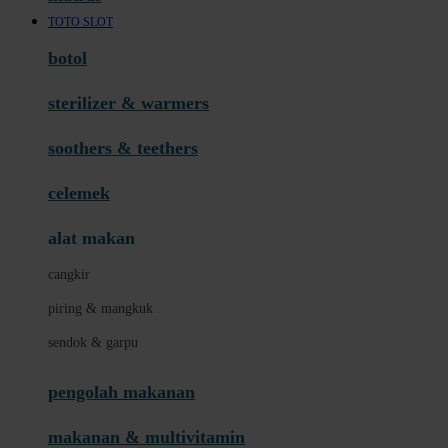
TOTO SLOT
botol
sterilizer & warmers
soothers & teethers
celemek
alat makan
cangkir
piring & mangkuk
sendok & garpu
pengolah makanan
makanan & multivitamin