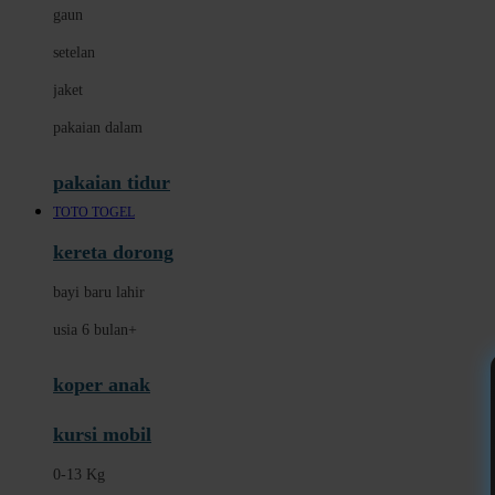
gaun
setelan
jaket
pakaian dalam
pakaian tidur
TOTO TOGEL
kereta dorong
bayi baru lahir
usia 6 bulan+
koper anak
kursi mobil
0-13 Kg