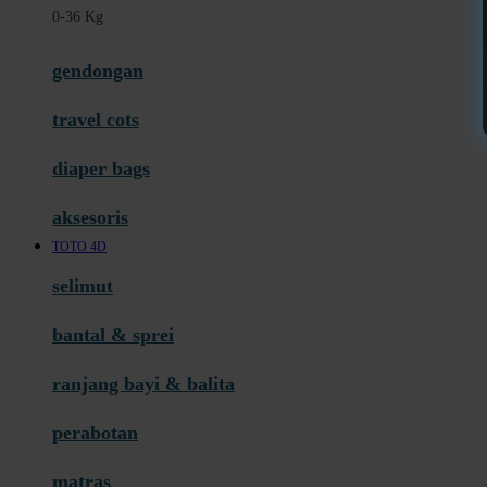
0-36 Kg
gendongan
travel cots
diaper bags
aksesoris
TOTO 4D
selimut
bantal & sprei
ranjang bayi & balita
perabotan
matras