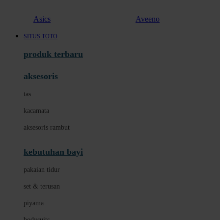
Asics
Aveeno
SITUS TOTO
produk terbaru
aksesoris
tas
kacamata
aksesoris rambut
kebutuhan bayi
pakaian tidur
set & terusan
piyama
bodysuits