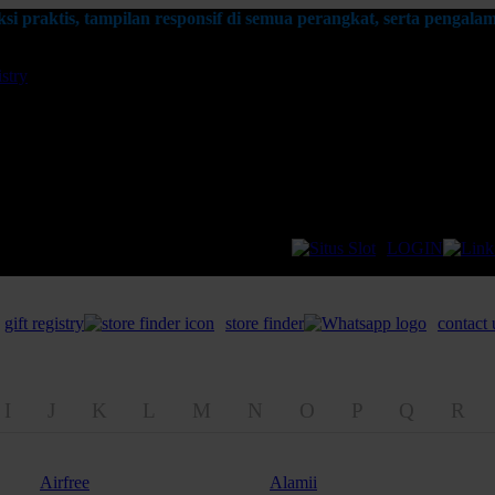
istry
LOGIN
gift registry
store finder
contact 
I
J
K
L
M
N
O
P
Q
R
Airfree
Alamii