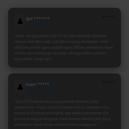
⭐⭐⭐⭐⭐
Ijul *******
👤
Member Situs Toto
"Sejak menggunakan EDCTOTO, saya tidak lagi kesulitan
mencari link alternatif. Link Efarma yang disediakan selalu
aktif dan proses login sangat cepat. Pilihan permainan togel
4D dan slot online juga lengkap sehingga lebih nyaman
digunakan setiap hari."
⭐⭐⭐⭐⭐
Supri *****
👤
Member Toto Togel
"EDCTOTO memberikan pengalaman bermain yang
memuaskan. Proses deposit berjalan lancar, tampilan situs
responsif di semua perangkat, dan koleksi permainan slot
gacornya sangat beragam. Saya merasa seluruh fitur yang
disediakan benar-benar memudahkan pengguna."