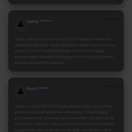
⭐⭐⭐⭐⭐
Satria *****
👤
Member Toto Slot
"Yang paling saya sukai dari EDCTOTO adalah pelayanan
pelanggannya yang sigap membantu kapan saja. Selain itu,
pilihan pasaran togel 4D lengkap dan informasi yang
tersedia selalu diperbarui sehingga membuat pengalaman
bermain terasa lebih nyaman."
⭐⭐⭐⭐⭐
Rara *****
👤
Member Slot Gacor
"Menurut saya, EDCTOTO layak menjadi salah satu pilihan
utama karena menghadirkan akses yang stabil, navigasi
yang sederhana, serta berbagai permainan slot dan toto 4D
dalam satu platform. Semua proses mulai dari pendaftaran
hingga transaksi berlangsung dengan mudah dan cepat."