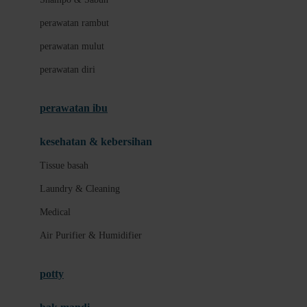
Love To Dream
perawatan rambut
perawatan mulut
M
perawatan diri
Magformers
Mama's Choice
perawatan ibu
Mamas&Papas
kesehatan & kebersihan
Mamaway
Tissue basah
Maxi Cosi
Laundry & Cleaning
Megabloks
Medical
Micro
Air Purifier & Humidifier
MiDeer
Mimi & Lula
potty
Mini Monkey
Moby