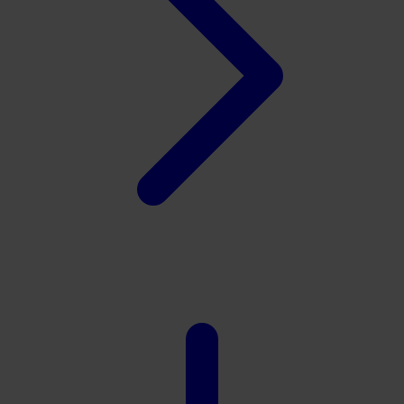
Xootz
Y
Yamatoya
Z
Zaxy
Zoggs
0-9
4Moms
59S