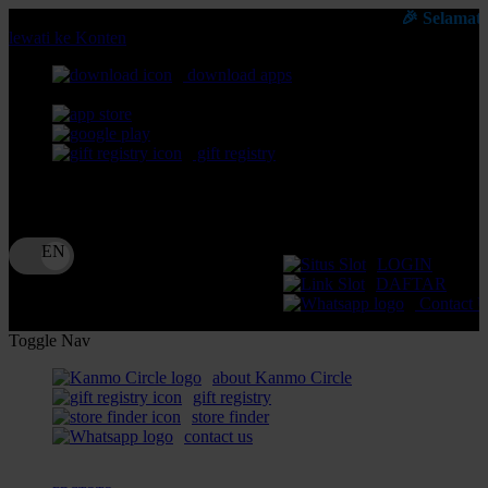
🎉 Selamat Datang 
lewati ke Konten
download apps
download app from:
gift registry
Bahasa
ID
LOGIN
DAFTAR
Contact 
Toggle Nav
about Kanmo Circle
gift registry
store finder
contact us