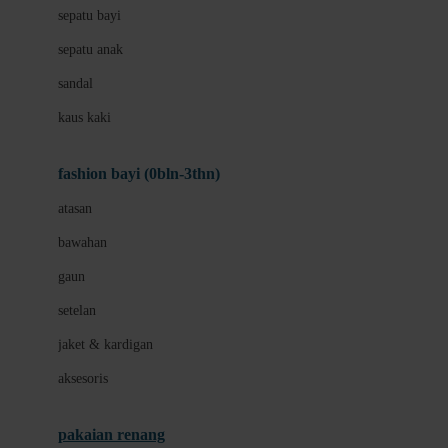
Bio Oil
sepatu bayi
Biolane
sepatu anak
Bite Fighters
sandal
Bizzi Growin
kaus kaki
Blackmores
fashion bayi (0bln-3thn)
Blooming Marvellous
atasan
Bonnels
bawahan
Bravado
gaun
Bruder
setelan
Brush Baby
jaket & kardigan
Buds Organics
aksesoris
Bugaboo
Buggygear
pakaian renang