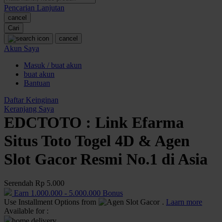
Pencarian Lanjutan
Oh Ma Grain
cancel
Okiedog
Cari
cancel
P
Akun Saya
Masuk / buat akun
Peachy
buat akun
Phil & Ted's
Bantuan
Philips Avent
Daftar Keinginan
Keranjang Saya
Pigeon
EDCTOTO : Link Efarma
Playgro
Situs Toto Togel 4D & Agen
Poled Global
Slot Gacor Resmi No.1 di Asia
Ponycycle
Serendah
Rp 5.000
Puma
Earn
1.000.000
-
5.000.000
Bonus
Pureats
Use Installment Options from
.
Laarn more
Available for :
home delivery
Q