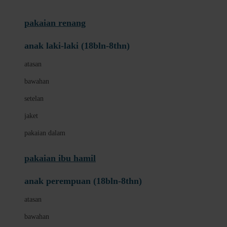
pakaian renang
anak laki-laki (18bln-8thn)
atasan
bawahan
setelan
jaket
pakaian dalam
pakaian ibu hamil
anak perempuan (18bln-8thn)
atasan
bawahan