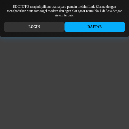
EDCTOTO menjadi pilihan utama para pemain melalui Link Efarma dengan
menghadirkan situs toto togel modern dan agen slot gacor resmi No.1 di Asia dengan
sistem terbaik.
LOGIN
DAFTAR