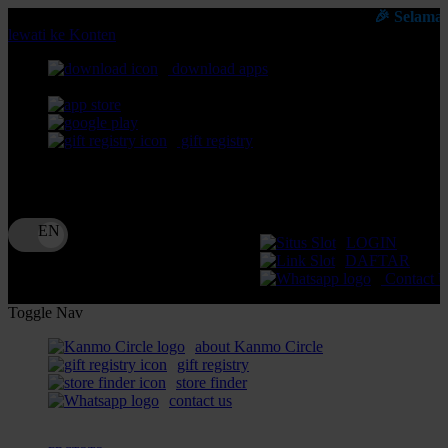
🎉 Selamat Datang 
lewati ke Konten
download apps
download app from:
gift registry
Bahasa
ID
LOGIN
DAFTAR
Contact 
Toggle Nav
about Kanmo Circle
gift registry
store finder
contact us