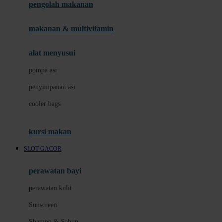
pengolah makanan
Joolz
Jujube
makanan & multivitamin
K
alat menyusui
Kiddycuts
pompa asi
Kumon
penyimpanan asi
L
cooler bags
Leapfrog
kursi makan
Leclerc
SLOT GACOR
Lee Vierra
Lillebaby
perawatan bayi
Little Bird Told Me
perawatan kulit
Little Miss Janis
Sunscreen
London Taxi
Shampo & Sabun