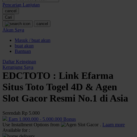
Pencarian Lanjutan
Oh Ma Grain
cancel
Okiedog
Cari
cancel
P
Akun Saya
Masuk / buat akun
Peachy
buat akun
Phil & Ted's
Bantuan
Philips Avent
Daftar Keinginan
Keranjang Saya
Pigeon
EDCTOTO : Link Efarma
Playgro
Situs Toto Togel 4D & Agen
Poled Global
Slot Gacor Resmi No.1 di Asia
Ponycycle
Serendah
Rp 5.000
Puma
Earn
1.000.000
-
5.000.000
Bonus
Pureats
Use Installment Options from
.
Laarn more
Available for :
home delivery
Q