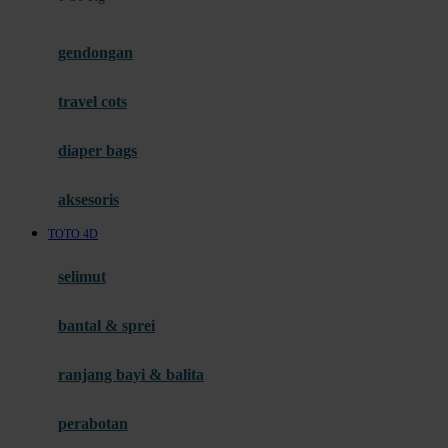
Fisher Price
Flipper
gendongan
Friends Of Sally
travel cots
G
diaper bags
Gb
Geko
aksesoris
Graco
TOTO 4D
Gund
selimut
H
bantal & sprei
Habbie
Haenim
ranjang bayi & balita
Happy Horse
perabotan
Happy Tummy