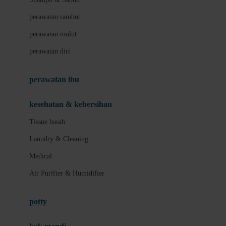
Love To Dream
perawatan rambut
perawatan mulut
M
perawatan diri
Magformers
Mama's Choice
perawatan ibu
Mamas&Papas
kesehatan & kebersihan
Mamaway
Tissue basah
Maxi Cosi
Laundry & Cleaning
Megabloks
Medical
Micro
Air Purifier & Humidifier
MiDeer
Mimi & Lula
potty
Mini Monkey
Moby