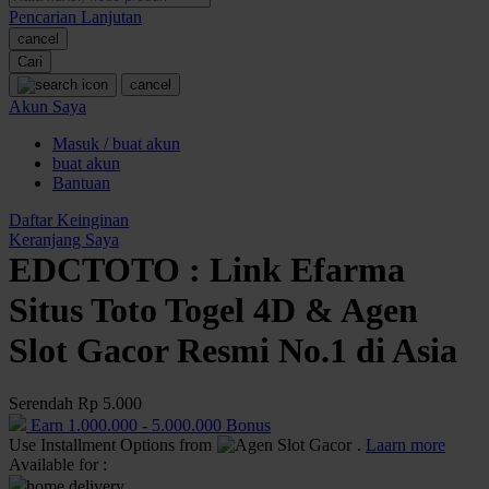
Pencarian Lanjutan
Oh Ma Grain
cancel
Okiedog
Cari
cancel
P
Akun Saya
Masuk / buat akun
Peachy
buat akun
Phil & Ted's
Bantuan
Philips Avent
Daftar Keinginan
Keranjang Saya
Pigeon
EDCTOTO : Link Efarma
Playgro
Situs Toto Togel 4D & Agen
Poled Global
Slot Gacor Resmi No.1 di Asia
Ponycycle
Serendah
Rp 5.000
Puma
Earn
1.000.000
-
5.000.000
Bonus
Pureats
Use Installment Options from
.
Laarn more
Available for :
home delivery
Q