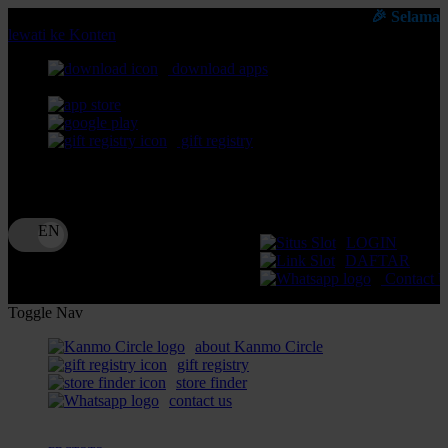
🎉 Selamat Datang 
lewati ke Konten
download apps
download app from:
gift registry
Bahasa
ID
LOGIN
DAFTAR
Contact 
Toggle Nav
about Kanmo Circle
gift registry
store finder
contact us