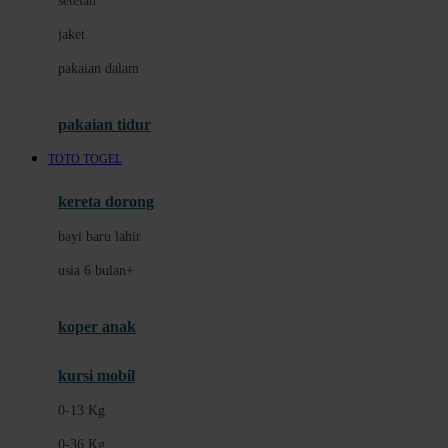
setelan
Docare
jaket
Doona
pakaian dalam
Down To Earth
Drew
pakaian tidur
Dr. Brown's
TOTO TOGEL
E
kereta dorong
ELC
bayi baru lahir
Ergobaby
usia 6 bulan+
Expert Care
koper anak
Ezyroller
kursi mobil
F
0-13 Kg
Felt So Sweet
0-36 Kg