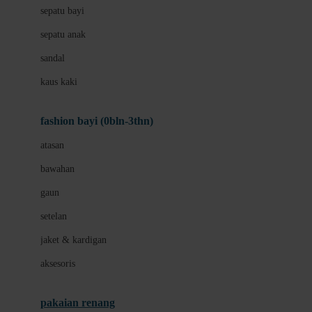
Bio Oil
sepatu bayi
Biolane
sepatu anak
Bite Fighters
sandal
Bizzi Growin
kaus kaki
Blackmores
fashion bayi (0bln-3thn)
Blooming Marvellous
atasan
Bonnels
bawahan
Bravado
gaun
Bruder
setelan
Brush Baby
jaket & kardigan
Buds Organics
aksesoris
Bugaboo
Buggygear
pakaian renang