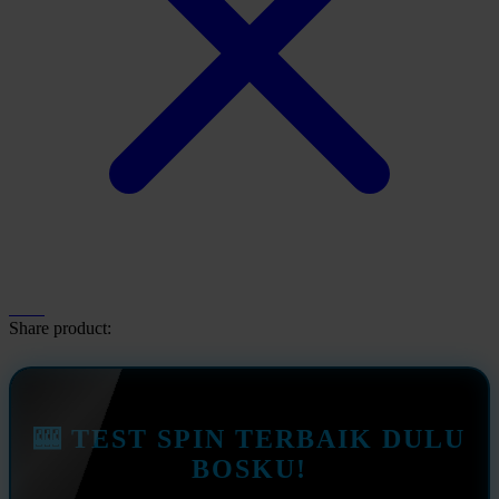
Share product:
🎰 TEST SPIN TERBAIK DULU
BOSKU!