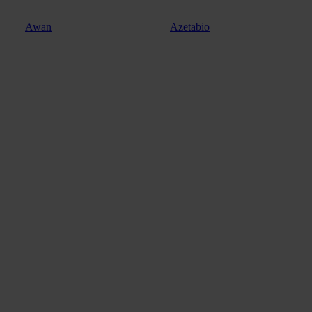
Awan
Azetabio