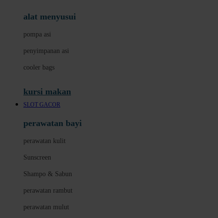
alat menyusui
pompa asi
penyimpanan asi
cooler bags
kursi makan
SLOT GACOR
perawatan bayi
perawatan kulit
Sunscreen
Shampo & Sabun
perawatan rambut
perawatan mulut