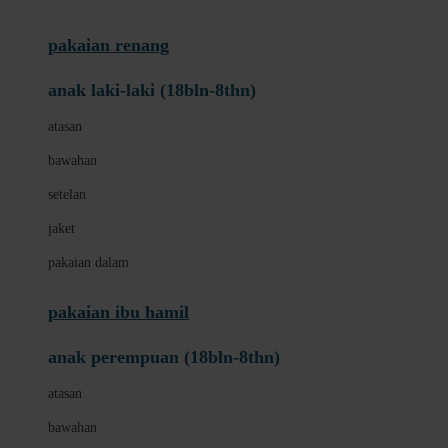
pakaian renang
anak laki-laki (18bln-8thn)
atasan
bawahan
setelan
jaket
pakaian dalam
pakaian ibu hamil
anak perempuan (18bln-8thn)
atasan
bawahan