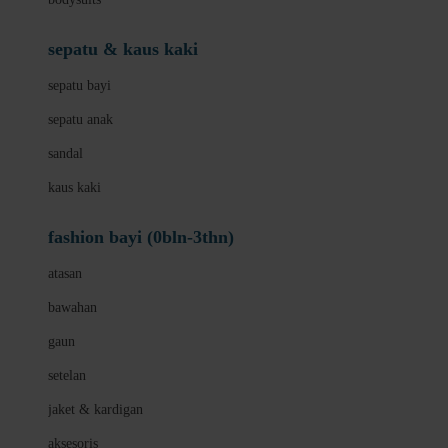
sepatu & kaus kaki
sepatu bayi
sepatu anak
sandal
kaus kaki
fashion bayi (0bln-3thn)
atasan
bawahan
gaun
setelan
jaket & kardigan
aksesoris