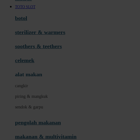
TOTO SLOT
botol
sterilizer & warmers
soothers & teethers
celemek
alat makan
cangkir
piring & mangkuk
sendok & garpu
pengolah makanan
makanan & multivitamin