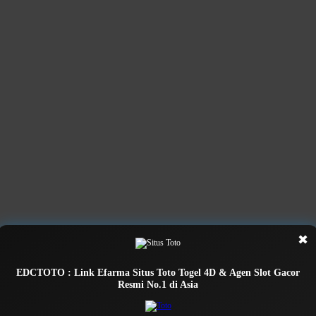
✖
EDCTOTO : Link Efarma Situs Toto Togel 4D & Agen Slot Gacor
Resmi No.1 di Asia