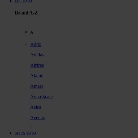
EDCTOTO
Brand A-Z
A
Addo
Adidas
Airfree
Alamii
Amara
Aqua Scale
Asics
Aveeno
Awan
SITUS TOTO