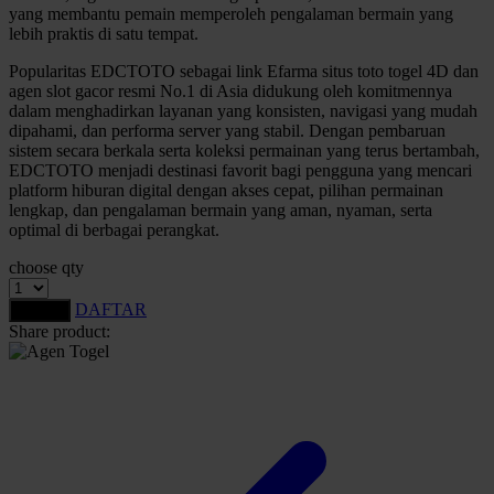
yang membantu pemain memperoleh pengalaman bermain yang
Starbooks
lebih praktis di satu tempat.
Stick-O
Popularitas EDCTOTO sebagai link Efarma situs toto togel 4D dan
agen slot gacor resmi No.1 di Asia didukung oleh komitmennya
Stokke
dalam menghadirkan layanan yang konsisten, navigasi yang mudah
dipahami, dan performa server yang stabil. Dengan pembaruan
Sudocrem
sistem secara berkala serta koleksi permainan yang terus bertambah,
EDCTOTO menjadi destinasi favorit bagi pengguna yang mencari
Sumimo
platform hiburan digital dengan akses cepat, pilihan permainan
lengkap, dan pengalaman bermain yang aman, nyaman, serta
Sunnylife
optimal di berbagai perangkat.
Sun-Staches
choose qty
Swimava
DAFTAR
LOGIN
Share product:
T
Tommee Tippee
Trunki
Tutti Bambini
Twistshake