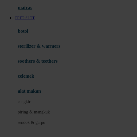
Hauck
matras
Havaianas
TOTO SLOT
Hegen
botol
Hot Wheels
sterilizer & warmers
Hybrid
soothers & teethers
I
Inlacta DHA
celemek
Interlac
alat makan
Ivenet
cangkir
J
piring & mangkuk
Jack N Jill
sendok & garpu
Joie