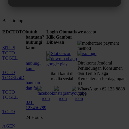
Back to top
EDCTOTO
butuh
Login Otomatis
we accept
bantuan?
Klik Gambar
hubungi
Dibawah
kami
SITUS
TOTO
TOGEL
Direktorat Jenderal
hubungi
Perlindungan Konsumen
kami
TOTO
dan Tertib Niaga
ikuti kami di
TOGEL 4D
Kementerian Perdagangan
media sosial
bantuan
RI
dan faq
WhatsApp: +62 123 8888
TOTO
8989
TOGEL
021-
123456789
TOTO
24 Hours
AGEN