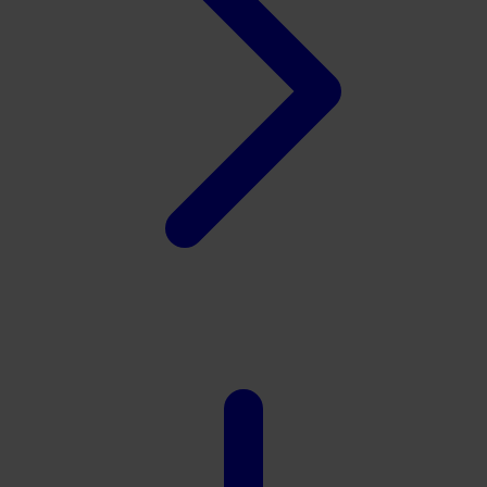
Xootz
Y
Yamatoya
Z
Zaxy
Zoggs
0-9
4Moms
59S