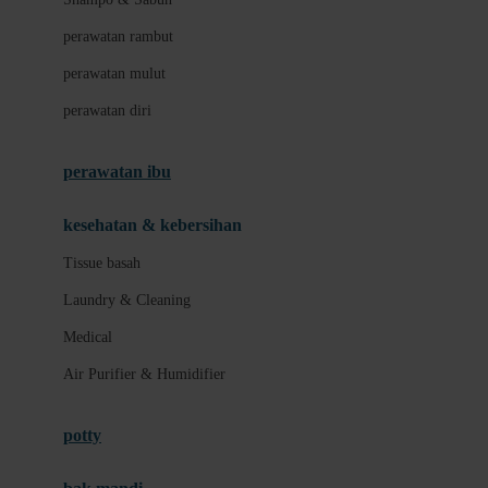
Love To Dream
perawatan rambut
perawatan mulut
M
perawatan diri
Magformers
Mama's Choice
perawatan ibu
Mamas&Papas
kesehatan & kebersihan
Mamaway
Tissue basah
Maxi Cosi
Laundry & Cleaning
Megabloks
Medical
Micro
Air Purifier & Humidifier
MiDeer
Mimi & Lula
potty
Mini Monkey
Moby