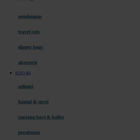
Fisher Price
Flipper
gendongan
Friends Of Sally
travel cots
G
diaper bags
Gb
Geko
aksesoris
Graco
TOTO 4D
Gund
selimut
H
bantal & sprei
Habbie
Haenim
ranjang bayi & balita
Happy Horse
perabotan
Happy Tummy