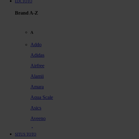
EDCTOTO
Brand A-Z
A
Addo
Adidas
Airfree
Alamii
Amara
Aqua Scale
Asics
Aveeno
Awan
SITUS TOTO