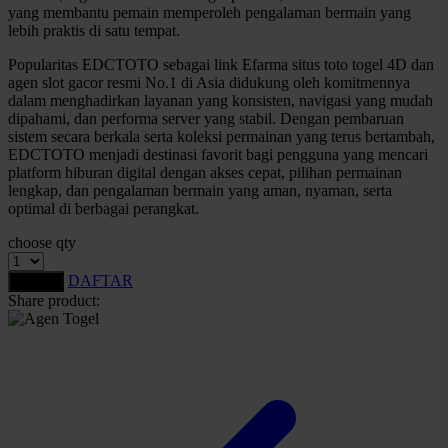
yang membantu pemain memperoleh pengalaman bermain yang
Starbooks
lebih praktis di satu tempat.
Stick-O
Popularitas EDCTOTO sebagai link Efarma situs toto togel 4D dan
agen slot gacor resmi No.1 di Asia didukung oleh komitmennya
Stokke
dalam menghadirkan layanan yang konsisten, navigasi yang mudah
dipahami, dan performa server yang stabil. Dengan pembaruan
Sudocrem
sistem secara berkala serta koleksi permainan yang terus bertambah,
EDCTOTO menjadi destinasi favorit bagi pengguna yang mencari
Sumimo
platform hiburan digital dengan akses cepat, pilihan permainan
lengkap, dan pengalaman bermain yang aman, nyaman, serta
Sunnylife
optimal di berbagai perangkat.
Sun-Staches
choose qty
Swimava
DAFTAR
LOGIN
Share product:
T
Tommee Tippee
Trunki
Tutti Bambini
Twistshake