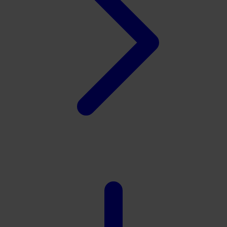
Xootz
Y
Yamatoya
Z
Zaxy
Zoggs
0-9
4Moms
59S