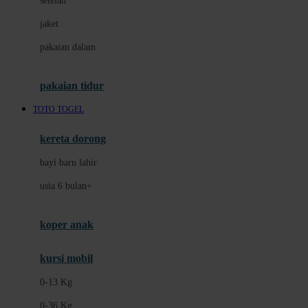
setelan
Docare
jaket
Doona
pakaian dalam
Down To Earth
Drew
pakaian tidur
Dr. Brown's
TOTO TOGEL
E
kereta dorong
ELC
bayi baru lahir
Ergobaby
usia 6 bulan+
Expert Care
koper anak
Ezyroller
kursi mobil
F
0-13 Kg
Felt So Sweet
0-36 Kg