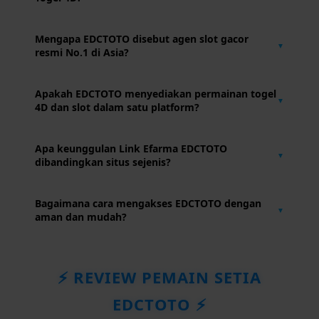
EDCTOTO dikenal sebagai Link Efarma yang memberikan
Mengapa EDCTOTO disebut agen slot gacor
▼
akses menuju situs toto togel 4D serta berbagai pilihan
resmi No.1 di Asia?
permainan slot gacor. Platform ini menghadirkan navigasi
yang mudah, performa stabil, dan pembaruan layanan
EDCTOTO banyak dipilih karena menghadirkan koleksi
agar pengguna dapat menikmati pengalaman bermain
Apakah EDCTOTO menyediakan permainan togel
▼
permainan dari berbagai provider populer, sistem yang
yang lebih nyaman.
4D dan slot dalam satu platform?
responsif, proses transaksi cepat, serta layanan pelanggan
yang siap membantu. Kombinasi tersebut menjadikan
Ya, EDCTOTO menyediakan akses ke permainan toto togel
EDCTOTO sebagai salah satu referensi utama bagi pencari
Apa keunggulan Link Efarma EDCTOTO
▼
4D sekaligus beragam game slot online dalam satu
situs slot dan togel online.
dibandingkan situs sejenis?
platform. Pengguna dapat memilih berbagai jenis
permainan sesuai preferensi tanpa harus berpindah ke
Keunggulan EDCTOTO meliputi akses yang cepat, tampilan
situs lain.
Bagaimana cara mengakses EDCTOTO dengan
▼
yang ramah pengguna, pilihan permainan yang lengkap,
aman dan mudah?
sistem keamanan yang terus diperbarui, serta dukungan
layanan pelanggan yang aktif sehingga memberikan
Pengguna cukup menggunakan link resmi EDCTOTO yang
pengalaman bermain yang lebih optimal.
selalu diperbarui untuk memperoleh akses yang stabil.
⚡️ REVIEW PEMAIN SETIA
Pastikan selalu mengunjungi tautan resmi agar dapat
menikmati seluruh layanan toto togel 4D dan slot gacor
EDCTOTO ⚡️
dengan pengalaman yang lebih aman dan lancar.