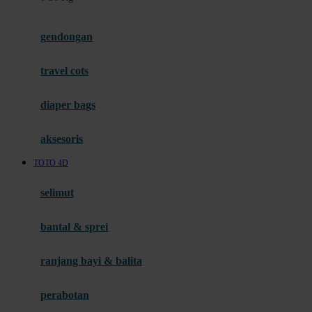
Fisher Price
Flipper
gendongan
Friends Of Sally
travel cots
G
diaper bags
Gb
Geko
aksesoris
Graco
TOTO 4D
Gund
selimut
H
bantal & sprei
Habbie
Haenim
ranjang bayi & balita
Happy Horse
perabotan
Happy Tummy