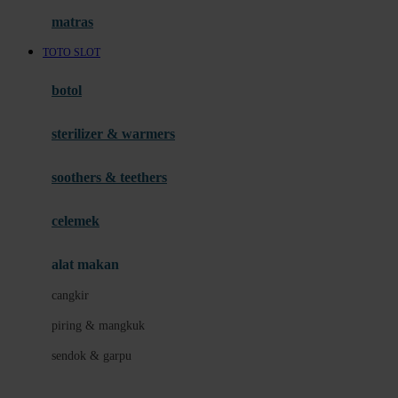
Hauck
matras
Havaianas
TOTO SLOT
Hegen
botol
Hot Wheels
sterilizer & warmers
Hybrid
soothers & teethers
I
Inlacta DHA
celemek
Interlac
alat makan
Ivenet
cangkir
J
piring & mangkuk
Jack N Jill
sendok & garpu
Joie