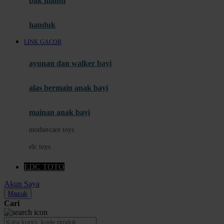
bak mandi
Momami
handuk
Mothercare
LINK GACOR
Mustela
ayunan dan walker bayi
My Buddy Tag
My K
alas bermain anak bayi
N
mainan anak bayi
Naif
mothercare toys
Nike
elc toys
Nordic Natural
EDC TOTO
Nuby
Akun Saya
Nuna
Masuk
Cari
O