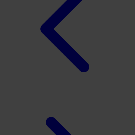
TY Toys
U
V
Veja
Vitaflow
Vtech
W
Waterland
Wellness
X