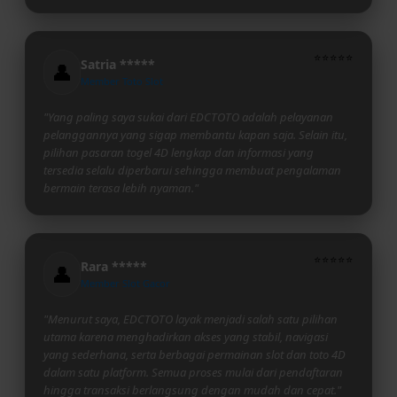
⭐⭐⭐⭐⭐
Satria *****
👤
Member Toto Slot
"Yang paling saya sukai dari EDCTOTO adalah pelayanan
pelanggannya yang sigap membantu kapan saja. Selain itu,
pilihan pasaran togel 4D lengkap dan informasi yang
tersedia selalu diperbarui sehingga membuat pengalaman
bermain terasa lebih nyaman."
⭐⭐⭐⭐⭐
Rara *****
👤
Member Slot Gacor
"Menurut saya, EDCTOTO layak menjadi salah satu pilihan
utama karena menghadirkan akses yang stabil, navigasi
yang sederhana, serta berbagai permainan slot dan toto 4D
dalam satu platform. Semua proses mulai dari pendaftaran
hingga transaksi berlangsung dengan mudah dan cepat."