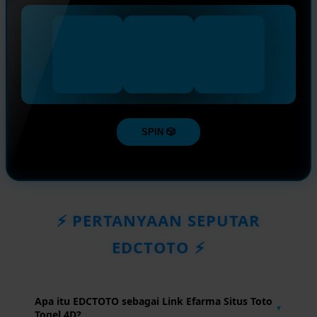
SPIN 🎲
⚡️ PERTANYAAN SEPUTAR
EDCTOTO ⚡️
Apa itu EDCTOTO sebagai Link Efarma Situs Toto
▼
Togel 4D?