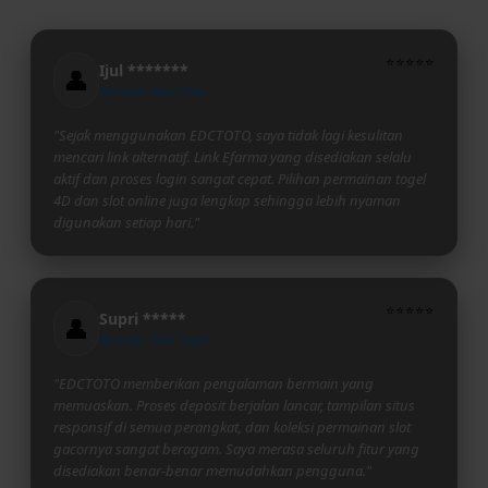
⭐⭐⭐⭐⭐
Ijul *******
👤
Member Situs Toto
"Sejak menggunakan EDCTOTO, saya tidak lagi kesulitan
mencari link alternatif. Link Efarma yang disediakan selalu
aktif dan proses login sangat cepat. Pilihan permainan togel
4D dan slot online juga lengkap sehingga lebih nyaman
digunakan setiap hari."
⭐⭐⭐⭐⭐
Supri *****
👤
Member Toto Togel
"EDCTOTO memberikan pengalaman bermain yang
memuaskan. Proses deposit berjalan lancar, tampilan situs
responsif di semua perangkat, dan koleksi permainan slot
gacornya sangat beragam. Saya merasa seluruh fitur yang
disediakan benar-benar memudahkan pengguna."