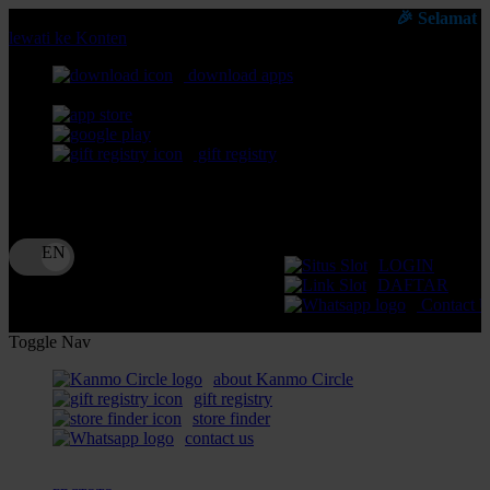
🎉 Selamat Datang d
lewati ke Konten
download apps
download app from:
gift registry
Bahasa
ID
LOGIN
DAFTAR
Contact 
Toggle Nav
about Kanmo Circle
gift registry
store finder
contact us