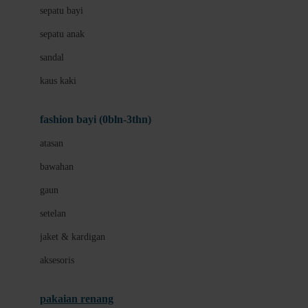
Bio Oil
sepatu bayi
Biolane
sepatu anak
Bite Fighters
sandal
Bizzi Growin
kaus kaki
Blackmores
fashion bayi (0bln-3thn)
Blooming Marvellous
atasan
Bonnels
bawahan
Bravado
gaun
Bruder
setelan
Brush Baby
jaket & kardigan
Buds Organics
aksesoris
Bugaboo
Buggygear
pakaian renang