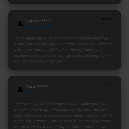
⭐⭐⭐⭐⭐
Satria *****
👤
Member Toto Slot
"Yang paling saya sukai dari EDCTOTO adalah pelayanan
pelanggannya yang sigap membantu kapan saja. Selain itu,
pilihan pasaran togel 4D lengkap dan informasi yang
tersedia selalu diperbarui sehingga membuat pengalaman
bermain terasa lebih nyaman."
⭐⭐⭐⭐⭐
Rara *****
👤
Member Slot Gacor
"Menurut saya, EDCTOTO layak menjadi salah satu pilihan
utama karena menghadirkan akses yang stabil, navigasi
yang sederhana, serta berbagai permainan slot dan toto 4D
dalam satu platform. Semua proses mulai dari pendaftaran
hingga transaksi berlangsung dengan mudah dan cepat."