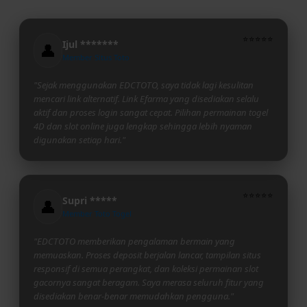
⭐⭐⭐⭐⭐
Ijul *******
👤
Member Situs Toto
"Sejak menggunakan EDCTOTO, saya tidak lagi kesulitan
mencari link alternatif. Link Efarma yang disediakan selalu
aktif dan proses login sangat cepat. Pilihan permainan togel
4D dan slot online juga lengkap sehingga lebih nyaman
digunakan setiap hari."
⭐⭐⭐⭐⭐
Supri *****
👤
Member Toto Togel
"EDCTOTO memberikan pengalaman bermain yang
memuaskan. Proses deposit berjalan lancar, tampilan situs
responsif di semua perangkat, dan koleksi permainan slot
gacornya sangat beragam. Saya merasa seluruh fitur yang
disediakan benar-benar memudahkan pengguna."