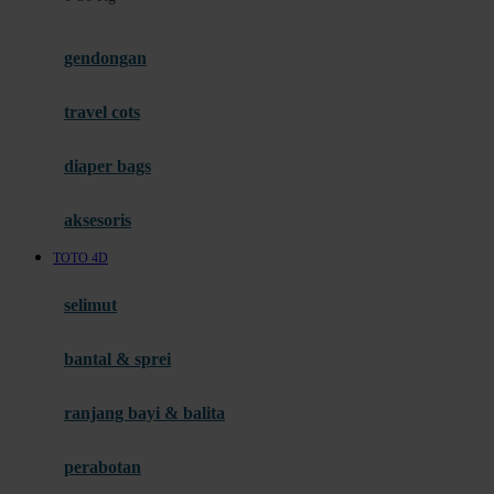
Fisher Price
Flipper
gendongan
Friends Of Sally
travel cots
G
diaper bags
Gb
Geko
aksesoris
Graco
TOTO 4D
Gund
selimut
H
bantal & sprei
Habbie
Haenim
ranjang bayi & balita
Happy Horse
perabotan
Happy Tummy