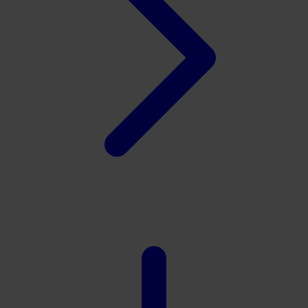
Xootz
Y
Yamatoya
Z
Zaxy
Zoggs
0-9
4Moms
59S