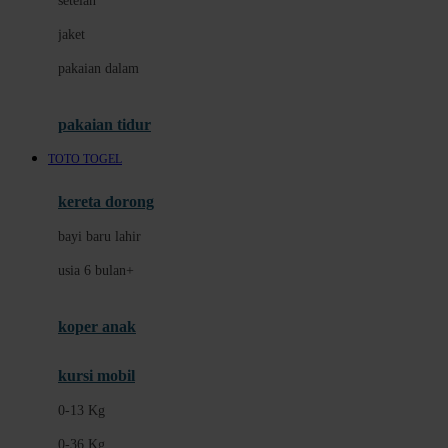
setelan
Docare
jaket
Doona
pakaian dalam
Down To Earth
Drew
pakaian tidur
Dr. Brown's
TOTO TOGEL
E
kereta dorong
ELC
bayi baru lahir
Ergobaby
usia 6 bulan+
Expert Care
koper anak
Ezyroller
kursi mobil
F
0-13 Kg
Felt So Sweet
0-36 Kg