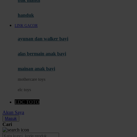
bak mandi
Momami
handuk
Mothercare
LINK GACOR
Mustela
ayunan dan walker bayi
My Buddy Tag
My K
alas bermain anak bayi
N
mainan anak bayi
Naif
mothercare toys
Nike
elc toys
Nordic Natural
EDC TOTO
Nuby
Akun Saya
Nuna
Masuk
Cari
O