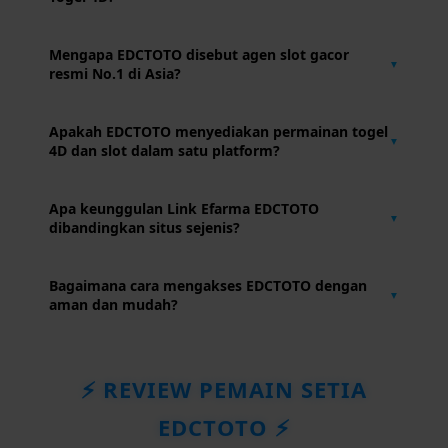
EDCTOTO dikenal sebagai Link Efarma yang memberikan
Mengapa EDCTOTO disebut agen slot gacor
▼
akses menuju situs toto togel 4D serta berbagai pilihan
resmi No.1 di Asia?
permainan slot gacor. Platform ini menghadirkan navigasi
yang mudah, performa stabil, dan pembaruan layanan
EDCTOTO banyak dipilih karena menghadirkan koleksi
agar pengguna dapat menikmati pengalaman bermain
Apakah EDCTOTO menyediakan permainan togel
▼
permainan dari berbagai provider populer, sistem yang
yang lebih nyaman.
4D dan slot dalam satu platform?
responsif, proses transaksi cepat, serta layanan pelanggan
yang siap membantu. Kombinasi tersebut menjadikan
Ya, EDCTOTO menyediakan akses ke permainan toto togel
EDCTOTO sebagai salah satu referensi utama bagi pencari
Apa keunggulan Link Efarma EDCTOTO
▼
4D sekaligus beragam game slot online dalam satu
situs slot dan togel online.
dibandingkan situs sejenis?
platform. Pengguna dapat memilih berbagai jenis
permainan sesuai preferensi tanpa harus berpindah ke
Keunggulan EDCTOTO meliputi akses yang cepat, tampilan
situs lain.
Bagaimana cara mengakses EDCTOTO dengan
▼
yang ramah pengguna, pilihan permainan yang lengkap,
aman dan mudah?
sistem keamanan yang terus diperbarui, serta dukungan
layanan pelanggan yang aktif sehingga memberikan
Pengguna cukup menggunakan link resmi EDCTOTO yang
pengalaman bermain yang lebih optimal.
selalu diperbarui untuk memperoleh akses yang stabil.
⚡️ REVIEW PEMAIN SETIA
Pastikan selalu mengunjungi tautan resmi agar dapat
menikmati seluruh layanan toto togel 4D dan slot gacor
EDCTOTO ⚡️
dengan pengalaman yang lebih aman dan lancar.