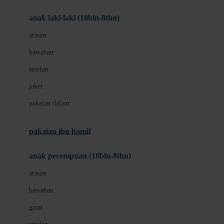
Bumkins
anak laki-laki (18bln-8thn)
C
atasan
Cetaphil
bawahan
Chicco
setelan
Childlife
jaket
Clevamama
pakaian dalam
Cocolatte
Cottonseeds
pakaian ibu hamil
Cozy N Safe
anak perempuan (18bln-8thn)
Crane
atasan
Cybex
bawahan
D
gaun
Dae Organics