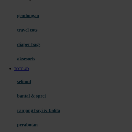
Fisher Price
Flipper
gendongan
Friends Of Sally
travel cots
G
diaper bags
Gb
Geko
aksesoris
Graco
TOTO 4D
Gund
selimut
H
bantal & sprei
Habbie
Haenim
ranjang bayi & balita
Happy Horse
perabotan
Happy Tummy