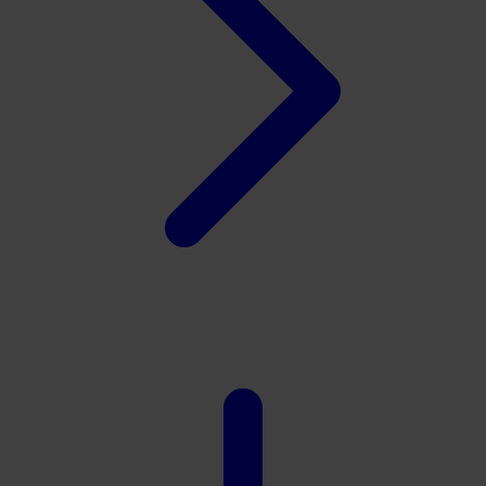
Xootz
Y
Yamatoya
Z
Zaxy
Zoggs
0-9
4Moms
59S