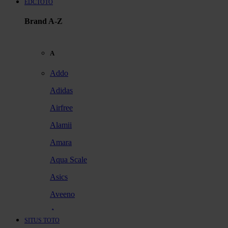
EDCTOTO
Brand A-Z
A
Addo
Adidas
Airfree
Alamii
Amara
Aqua Scale
Asics
Aveeno
Awan
SITUS TOTO