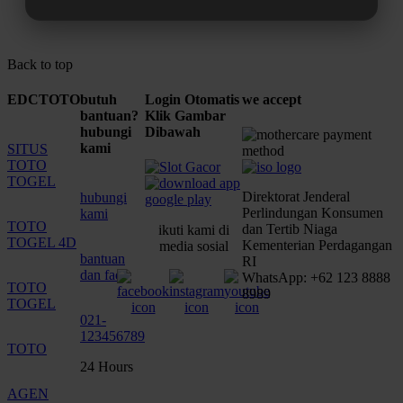
Back to top
EDCTOTO
butuh
Login Otomatis
we accept
bantuan?
Klik Gambar
hubungi
Dibawah
kami
SITUS
TOTO
TOGEL
Direktorat Jenderal
hubungi
Perlindungan Konsumen
kami
TOTO
dan Tertib Niaga
ikuti kami di
TOGEL 4D
Kementerian Perdagangan
media sosial
bantuan
RI
dan faq
WhatsApp: +62 123 8888
TOTO
8989
TOGEL
021-
123456789
TOTO
24 Hours
AGEN