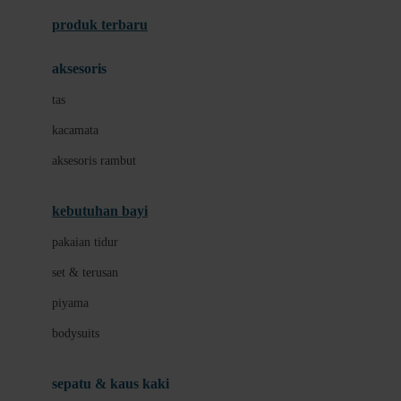
Azetabio
produk terbaru
B
aksesoris
Baabaasheepz
tas
Babiators
kacamata
Baby Dove
aksesoris rambut
Baby Jogger
Baby Rovega
kebutuhan bayi
Babybee
pakaian tidur
Banana Boat
set & terusan
Banz
piyama
Barbie
bodysuits
Beaba
Beauty Barn
sepatu & kaus kaki