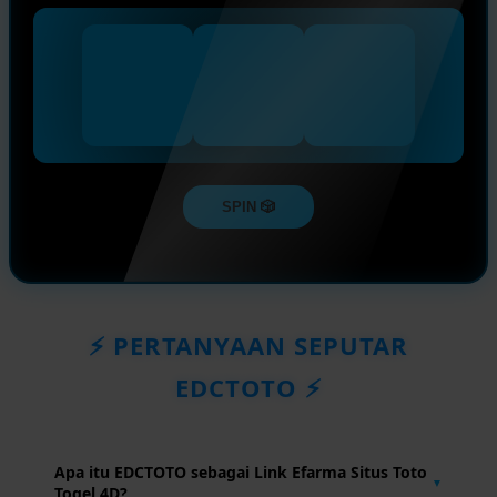
SPIN 🎲
⚡️ PERTANYAAN SEPUTAR
EDCTOTO ⚡️
Apa itu EDCTOTO sebagai Link Efarma Situs Toto
▼
Togel 4D?