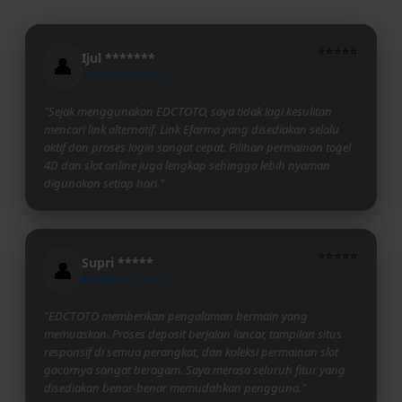
⭐⭐⭐⭐⭐
Ijul *******
👤
Member Situs Toto
"Sejak menggunakan EDCTOTO, saya tidak lagi kesulitan
mencari link alternatif. Link Efarma yang disediakan selalu
aktif dan proses login sangat cepat. Pilihan permainan togel
4D dan slot online juga lengkap sehingga lebih nyaman
digunakan setiap hari."
⭐⭐⭐⭐⭐
Supri *****
👤
Member Toto Togel
"EDCTOTO memberikan pengalaman bermain yang
memuaskan. Proses deposit berjalan lancar, tampilan situs
responsif di semua perangkat, dan koleksi permainan slot
gacornya sangat beragam. Saya merasa seluruh fitur yang
disediakan benar-benar memudahkan pengguna."