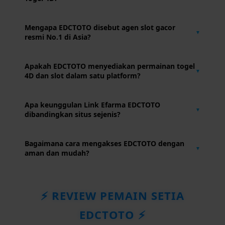
EDCTOTO dikenal sebagai Link Efarma yang memberikan
Mengapa EDCTOTO disebut agen slot gacor
▼
akses menuju situs toto togel 4D serta berbagai pilihan
resmi No.1 di Asia?
permainan slot gacor. Platform ini menghadirkan navigasi
yang mudah, performa stabil, dan pembaruan layanan
EDCTOTO banyak dipilih karena menghadirkan koleksi
agar pengguna dapat menikmati pengalaman bermain
Apakah EDCTOTO menyediakan permainan togel
▼
permainan dari berbagai provider populer, sistem yang
yang lebih nyaman.
4D dan slot dalam satu platform?
responsif, proses transaksi cepat, serta layanan pelanggan
yang siap membantu. Kombinasi tersebut menjadikan
Ya, EDCTOTO menyediakan akses ke permainan toto togel
EDCTOTO sebagai salah satu referensi utama bagi pencari
Apa keunggulan Link Efarma EDCTOTO
▼
4D sekaligus beragam game slot online dalam satu
situs slot dan togel online.
dibandingkan situs sejenis?
platform. Pengguna dapat memilih berbagai jenis
permainan sesuai preferensi tanpa harus berpindah ke
Keunggulan EDCTOTO meliputi akses yang cepat, tampilan
situs lain.
Bagaimana cara mengakses EDCTOTO dengan
▼
yang ramah pengguna, pilihan permainan yang lengkap,
aman dan mudah?
sistem keamanan yang terus diperbarui, serta dukungan
layanan pelanggan yang aktif sehingga memberikan
Pengguna cukup menggunakan link resmi EDCTOTO yang
pengalaman bermain yang lebih optimal.
selalu diperbarui untuk memperoleh akses yang stabil.
⚡️ REVIEW PEMAIN SETIA
Pastikan selalu mengunjungi tautan resmi agar dapat
menikmati seluruh layanan toto togel 4D dan slot gacor
EDCTOTO ⚡️
dengan pengalaman yang lebih aman dan lancar.