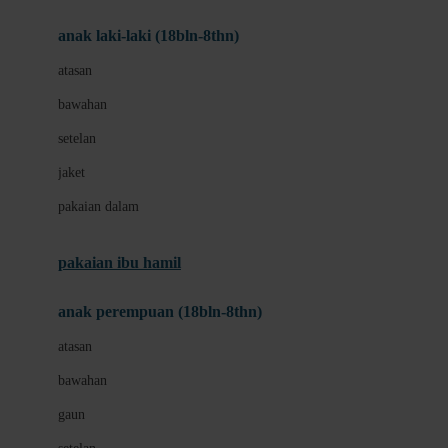
Bumkins
anak laki-laki (18bln-8thn)
C
atasan
Cetaphil
bawahan
Chicco
setelan
Childlife
jaket
Clevamama
pakaian dalam
Cocolatte
Cottonseeds
pakaian ibu hamil
Cozy N Safe
anak perempuan (18bln-8thn)
Crane
atasan
Cybex
bawahan
D
gaun
Dae Organics