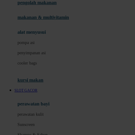
pengolah makanan
Joolz
Jujube
makanan & multivitamin
K
alat menyusui
Kiddycuts
pompa asi
Kumon
penyimpanan asi
L
cooler bags
Leapfrog
kursi makan
Leclerc
SLOT GACOR
Lee Vierra
Lillebaby
perawatan bayi
Little Bird Told Me
perawatan kulit
Little Miss Janis
Sunscreen
London Taxi
Shampo & Sabun