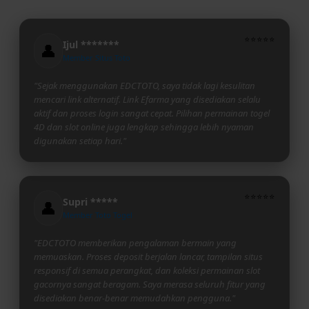
⭐⭐⭐⭐⭐
Ijul *******
👤
Member Situs Toto
"Sejak menggunakan EDCTOTO, saya tidak lagi kesulitan
mencari link alternatif. Link Efarma yang disediakan selalu
aktif dan proses login sangat cepat. Pilihan permainan togel
4D dan slot online juga lengkap sehingga lebih nyaman
digunakan setiap hari."
⭐⭐⭐⭐⭐
Supri *****
👤
Member Toto Togel
"EDCTOTO memberikan pengalaman bermain yang
memuaskan. Proses deposit berjalan lancar, tampilan situs
responsif di semua perangkat, dan koleksi permainan slot
gacornya sangat beragam. Saya merasa seluruh fitur yang
disediakan benar-benar memudahkan pengguna."