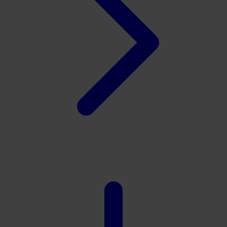
Xootz
Y
Yamatoya
Z
Zaxy
Zoggs
0-9
4Moms
59S