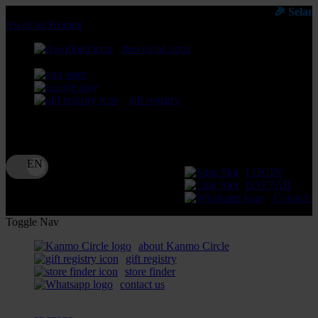
🎉 Selamat Datan
lewati ke Konten
download apps
download app from:
gift registry
Bahasa
ID
LOGIN
DAFTAR
Contact 
Toggle Nav
about Kanmo Circle
gift registry
store finder
contact us