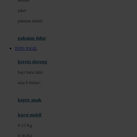
setelan
Docare
jaket
Doona
pakaian dalam
Down To Earth
Drew
pakaian tidur
Dr. Brown's
TOTO TOGEL
E
kereta dorong
ELC
bayi baru lahir
Ergobaby
usia 6 bulan+
Expert Care
koper anak
Ezyroller
kursi mobil
F
0-13 Kg
Felt So Sweet
0-36 Kg