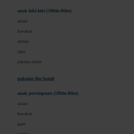
Bumkins
anak laki-laki (18bln-8thn)
C
atasan
Cetaphil
bawahan
Chicco
setelan
Childlife
jaket
Clevamama
pakaian dalam
Cocolatte
Cottonseeds
pakaian ibu hamil
Cozy N Safe
anak perempuan (18bln-8thn)
Crane
atasan
Cybex
bawahan
D
gaun
Dae Organics