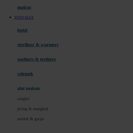
Hauck
matras
Havaianas
TOTO SLOT
Hegen
botol
Hot Wheels
sterilizer & warmers
Hybrid
soothers & teethers
I
Inlacta DHA
celemek
Interlac
alat makan
Ivenet
cangkir
J
piring & mangkuk
Jack N Jill
sendok & garpu
Joie