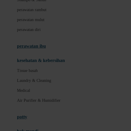
Love To Dream
perawatan rambut
perawatan mulut
M
perawatan diri
Magformers
Mama's Choice
perawatan ibu
Mamas&Papas
kesehatan & kebersihan
Mamaway
Tissue basah
Maxi Cosi
Laundry & Cleaning
Megabloks
Medical
Micro
Air Purifier & Humidifier
MiDeer
Mimi & Lula
potty
Mini Monkey
Moby