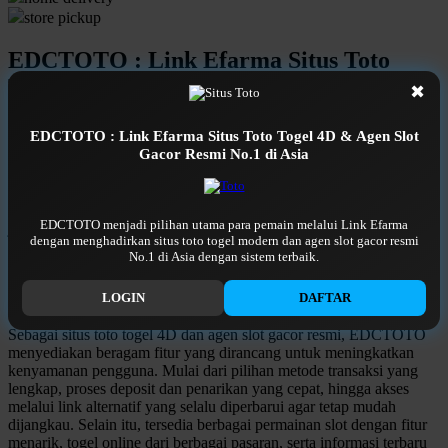
store pickup
QV Baby
EDCTOTO : Link Efarma Situs Toto
R
Togel 4D & Agen Slot Gacor Resmi No.1
✖
di Asia
Real Shades
EDCTOTO : Link Efarma Situs Toto Togel 4D & Agen Slot
Red Castle
Gacor Resmi No.1 di Asia
EDCTOTO
dikenal sebagai link Efarma yang menghadirkan akses
praktis menuju situs toto togel 4D dan beragam permainan slot
Ribbon Madness
online dalam satu platform. Dengan tampilan yang responsif, proses
registrasi yang mudah, serta dukungan layanan pelanggan selama 24
EDCTOTO menjadi pilihan utama para pemain melalui Link Efarma
S
jam, EDCTOTO menjadi salah satu pilihan yang banyak dicari oleh
dengan menghadirkan situs toto togel modern dan agen slot gacor resmi
pengguna di Asia. Platform ini juga menawarkan berbagai pilihan
No.1 di Asia dengan sistem terbaik.
permainan dari provider populer, sehingga setiap pemain dapat
Sebamed
menikmati pengalaman bermain yang nyaman, stabil, dan didukung
LOGIN
DAFTAR
Silver Cross
sistem keamanan modern untuk menjaga setiap aktivitas akun.
Simply Idea
Sebagai situs toto togel 4D dan agen slot gacor resmi, EDCTOTO
menyediakan beragam fitur yang dirancang untuk meningkatkan
Skip Hop
kenyamanan pengguna. Mulai dari pilihan metode transaksi yang
lengkap, proses deposit dan penarikan yang cepat, hingga akses
Spectra
melalui link alternatif yang selalu diperbarui agar tetap mudah
dijangkau. Selain itu, tersedia berbagai permainan slot dengan fitur
Squishmallows
menarik, togel online dari berbagai pasaran, serta informasi terbaru