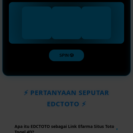
SPIN 🎲
⚡️ PERTANYAAN SEPUTAR
EDCTOTO ⚡️
Apa itu EDCTOTO sebagai Link Efarma Situs Toto
▼
Togel 4D?