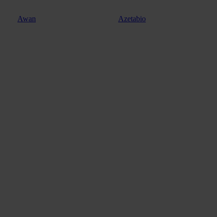
Awan
Azetabio