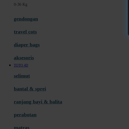
0-36 Kg
gendongan
travel cots
diaper bags
aksesoris
TOTO 4D
selimut
bantal & sprei
ranjang bayi & balita
perabotan
matras