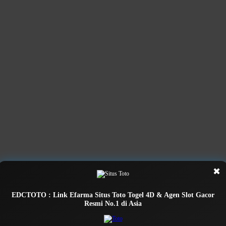
✖
EDCTOTO : Link Efarma Situs Toto Togel 4D & Agen Slot Gacor
Resmi No.1 di Asia