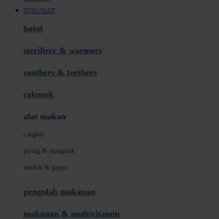
TOTO SLOT
botol
sterilizer & warmers
soothers & teethers
celemek
alat makan
cangkir
piring & mangkuk
sendok & garpu
pengolah makanan
makanan & multivitamin