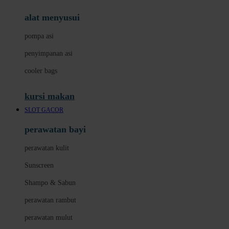
alat menyusui
pompa asi
penyimpanan asi
cooler bags
kursi makan
SLOT GACOR
perawatan bayi
perawatan kulit
Sunscreen
Shampo & Sabun
perawatan rambut
perawatan mulut