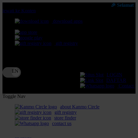
🎉 Selamat Datang di
lewati ke Konten
download apps
download app from:
gift registry
Bahasa
ID
LOGIN
DAFTAR
Contact 
Toggle Nav
about Kanmo Circle
gift registry
store finder
contact us