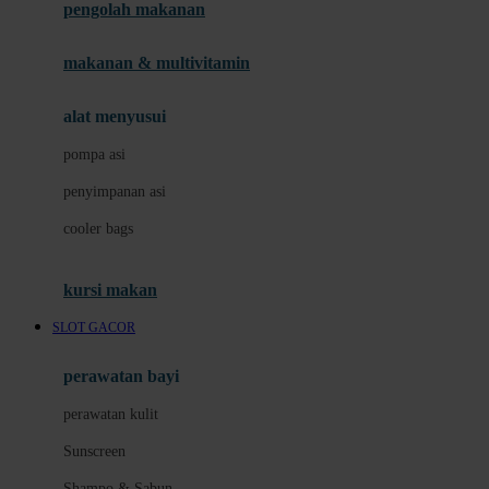
pengolah makanan
Joolz
Jujube
makanan & multivitamin
K
alat menyusui
Kiddycuts
pompa asi
Kumon
penyimpanan asi
L
cooler bags
Leapfrog
kursi makan
Leclerc
SLOT GACOR
Lee Vierra
Lillebaby
perawatan bayi
Little Bird Told Me
perawatan kulit
Little Miss Janis
Sunscreen
London Taxi
Shampo & Sabun