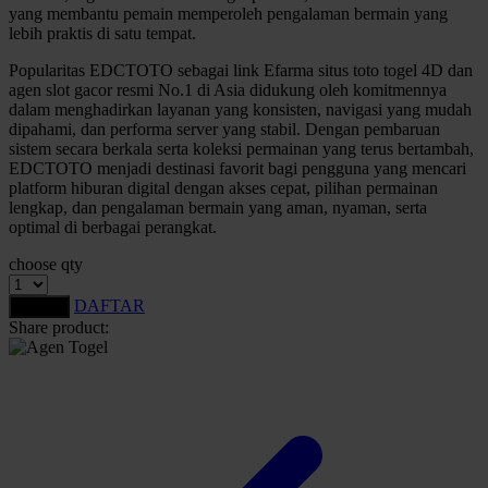
yang membantu pemain memperoleh pengalaman bermain yang
Starbooks
lebih praktis di satu tempat.
Stick-O
Popularitas EDCTOTO sebagai link Efarma situs toto togel 4D dan
agen slot gacor resmi No.1 di Asia didukung oleh komitmennya
Stokke
dalam menghadirkan layanan yang konsisten, navigasi yang mudah
dipahami, dan performa server yang stabil. Dengan pembaruan
Sudocrem
sistem secara berkala serta koleksi permainan yang terus bertambah,
EDCTOTO menjadi destinasi favorit bagi pengguna yang mencari
Sumimo
platform hiburan digital dengan akses cepat, pilihan permainan
lengkap, dan pengalaman bermain yang aman, nyaman, serta
Sunnylife
optimal di berbagai perangkat.
Sun-Staches
choose qty
Swimava
DAFTAR
LOGIN
Share product:
T
Tommee Tippee
Trunki
Tutti Bambini
Twistshake