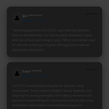
⭐⭐⭐⭐⭐
Ijul *******
👤
Member Situs Toto
"Sejak menggunakan EDCTOTO, saya tidak lagi kesulitan
mencari link alternatif. Link Efarma yang disediakan selalu
aktif dan proses login sangat cepat. Pilihan permainan togel
4D dan slot online juga lengkap sehingga lebih nyaman
digunakan setiap hari."
⭐⭐⭐⭐⭐
Supri *****
👤
Member Toto Togel
"EDCTOTO memberikan pengalaman bermain yang
memuaskan. Proses deposit berjalan lancar, tampilan situs
responsif di semua perangkat, dan koleksi permainan slot
gacornya sangat beragam. Saya merasa seluruh fitur yang
disediakan benar-benar memudahkan pengguna."