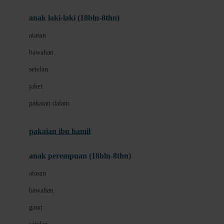
Bumkins
anak laki-laki (18bln-8thn)
C
atasan
Cetaphil
bawahan
Chicco
setelan
Childlife
jaket
Clevamama
pakaian dalam
Cocolatte
Cottonseeds
pakaian ibu hamil
Cozy N Safe
anak perempuan (18bln-8thn)
Crane
atasan
Cybex
bawahan
D
gaun
Dae Organics