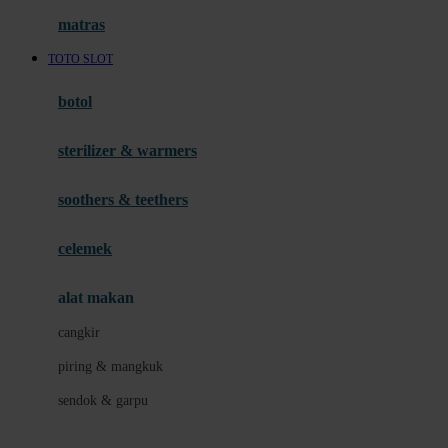
Hauck
matras
Havaianas
TOTO SLOT
Hegen
botol
Hot Wheels
sterilizer & warmers
Hybrid
soothers & teethers
I
Inlacta DHA
celemek
Interlac
alat makan
Ivenet
cangkir
J
piring & mangkuk
Jack N Jill
sendok & garpu
Joie