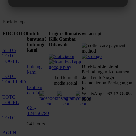
Back to top
EDCTOTO
butuh
Login Otomatis
we accept
bantuan?
Klik Gambar
hubungi
Dibawah
kami
SITUS
TOTO
TOGEL
Direktorat Jenderal
hubungi
Perlindungan Konsumen
kami
TOTO
dan Tertib Niaga
ikuti kami di
TOGEL 4D
Kementerian Perdagangan
media sosial
bantuan
RI
dan faq
WhatsApp: +62 123 8888
TOTO
8989
TOGEL
021-
123456789
TOTO
24 Hours
AGEN