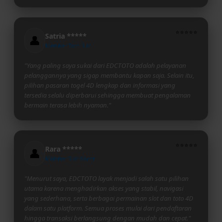
⭐⭐⭐⭐⭐
Satria *****
👤
Member Toto Slot
"Yang paling saya sukai dari EDCTOTO adalah pelayanan
pelanggannya yang sigap membantu kapan saja. Selain itu,
pilihan pasaran togel 4D lengkap dan informasi yang
tersedia selalu diperbarui sehingga membuat pengalaman
bermain terasa lebih nyaman."
⭐⭐⭐⭐⭐
Rara *****
👤
Member Slot Gacor
"Menurut saya, EDCTOTO layak menjadi salah satu pilihan
utama karena menghadirkan akses yang stabil, navigasi
yang sederhana, serta berbagai permainan slot dan toto 4D
dalam satu platform. Semua proses mulai dari pendaftaran
hingga transaksi berlangsung dengan mudah dan cepat."