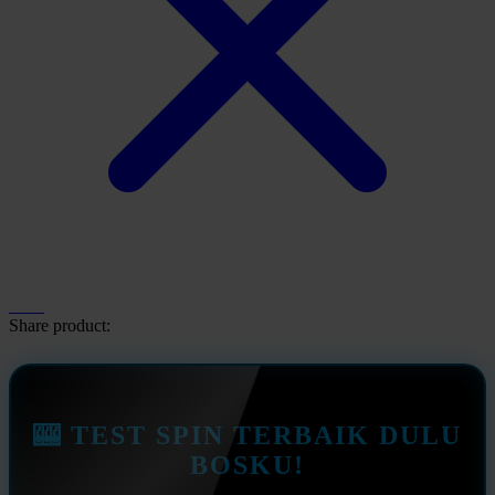
Share product:
🎰 TEST SPIN TERBAIK DULU
BOSKU!