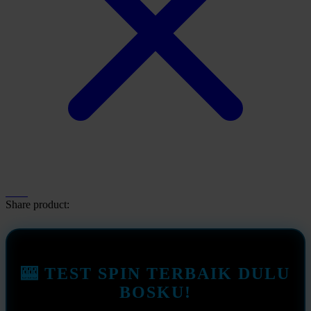
Share product:
🎰 TEST SPIN TERBAIK DULU
BOSKU!