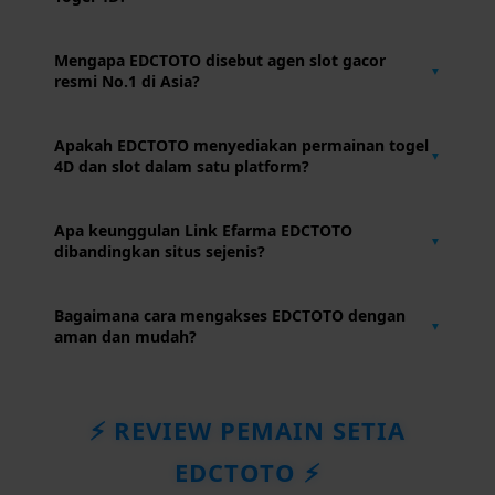
EDCTOTO dikenal sebagai Link Efarma yang memberikan
Mengapa EDCTOTO disebut agen slot gacor
▼
akses menuju situs toto togel 4D serta berbagai pilihan
resmi No.1 di Asia?
permainan slot gacor. Platform ini menghadirkan navigasi
yang mudah, performa stabil, dan pembaruan layanan
EDCTOTO banyak dipilih karena menghadirkan koleksi
agar pengguna dapat menikmati pengalaman bermain
Apakah EDCTOTO menyediakan permainan togel
▼
permainan dari berbagai provider populer, sistem yang
yang lebih nyaman.
4D dan slot dalam satu platform?
responsif, proses transaksi cepat, serta layanan pelanggan
yang siap membantu. Kombinasi tersebut menjadikan
Ya, EDCTOTO menyediakan akses ke permainan toto togel
EDCTOTO sebagai salah satu referensi utama bagi pencari
Apa keunggulan Link Efarma EDCTOTO
▼
4D sekaligus beragam game slot online dalam satu
situs slot dan togel online.
dibandingkan situs sejenis?
platform. Pengguna dapat memilih berbagai jenis
permainan sesuai preferensi tanpa harus berpindah ke
Keunggulan EDCTOTO meliputi akses yang cepat, tampilan
situs lain.
Bagaimana cara mengakses EDCTOTO dengan
▼
yang ramah pengguna, pilihan permainan yang lengkap,
aman dan mudah?
sistem keamanan yang terus diperbarui, serta dukungan
layanan pelanggan yang aktif sehingga memberikan
Pengguna cukup menggunakan link resmi EDCTOTO yang
pengalaman bermain yang lebih optimal.
selalu diperbarui untuk memperoleh akses yang stabil.
⚡️ REVIEW PEMAIN SETIA
Pastikan selalu mengunjungi tautan resmi agar dapat
menikmati seluruh layanan toto togel 4D dan slot gacor
EDCTOTO ⚡️
dengan pengalaman yang lebih aman dan lancar.