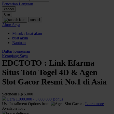
Pencarian Lanjutan
Oh Ma Grain
cancel
Okiedog
Cari
cancel
P
Akun Saya
Masuk / buat akun
Peachy
buat akun
Phil & Ted's
Bantuan
Philips Avent
Daftar Keinginan
Keranjang Saya
Pigeon
EDCTOTO : Link Efarma
Playgro
Situs Toto Togel 4D & Agen
Poled Global
Slot Gacor Resmi No.1 di Asia
Ponycycle
Serendah
Rp 5.000
Puma
Earn
1.000.000
-
5.000.000
Bonus
Pureats
Use Installment Options from
.
Laarn more
Available for :
home delivery
Q