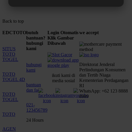
Back to top
EDCTOTO
butuh
Login Otomatis
we accept
bantuan?
Klik Gambar
hubungi
Dibawah
kami
SITUS
TOTO
TOGEL
Direktorat Jenderal
hubungi
Perlindungan Konsumen
kami
TOTO
dan Tertib Niaga
ikuti kami di
TOGEL 4D
Kementerian Perdagangan
media sosial
bantuan
RI
dan faq
WhatsApp: +62 123 8888
TOTO
8989
TOGEL
021-
123456789
TOTO
24 Hours
AGEN