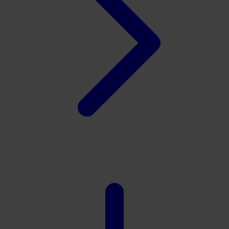
Xootz
Y
Yamatoya
Z
Zaxy
Zoggs
0-9
4Moms
59S