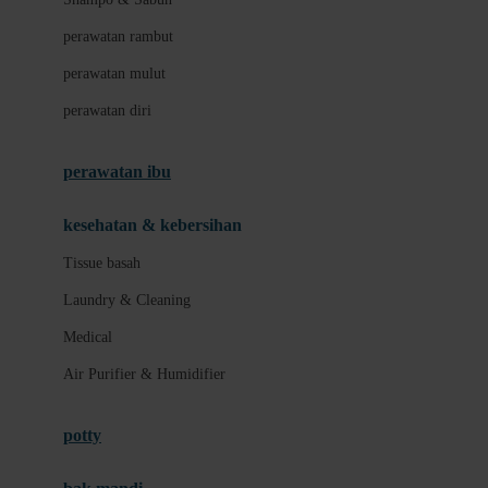
Love To Dream
perawatan rambut
perawatan mulut
M
perawatan diri
Magformers
Mama's Choice
perawatan ibu
Mamas&Papas
kesehatan & kebersihan
Mamaway
Tissue basah
Maxi Cosi
Laundry & Cleaning
Megabloks
Medical
Micro
Air Purifier & Humidifier
MiDeer
Mimi & Lula
potty
Mini Monkey
Moby