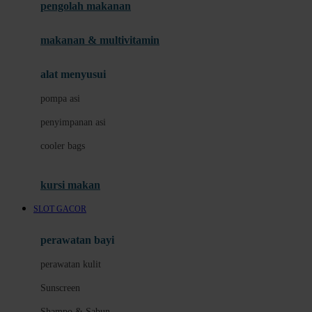
pengolah makanan
Joolz
Jujube
makanan & multivitamin
K
alat menyusui
Kiddycuts
pompa asi
Kumon
penyimpanan asi
L
cooler bags
Leapfrog
kursi makan
Leclerc
SLOT GACOR
Lee Vierra
Lillebaby
perawatan bayi
Little Bird Told Me
perawatan kulit
Little Miss Janis
Sunscreen
London Taxi
Shampo & Sabun