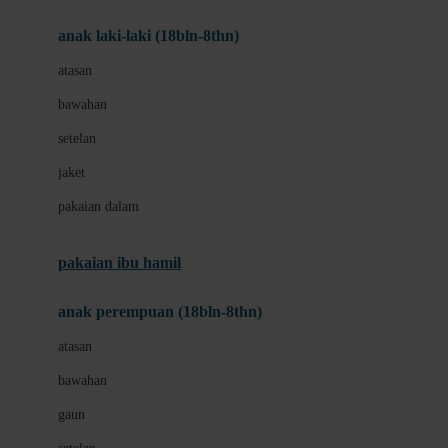
Bumkins
anak laki-laki (18bln-8thn)
C
atasan
Cetaphil
bawahan
Chicco
setelan
Childlife
jaket
Clevamama
pakaian dalam
Cocolatte
Cottonseeds
pakaian ibu hamil
Cozy N Safe
anak perempuan (18bln-8thn)
Crane
atasan
Cybex
bawahan
D
gaun
Dae Organics