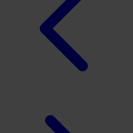
TY Toys
U
V
Veja
Vitaflow
Vtech
W
Waterland
Wellness
X