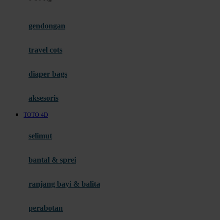
Fisher Price
Flipper
gendongan
Friends Of Sally
travel cots
G
diaper bags
Gb
Geko
aksesoris
Graco
TOTO 4D
Gund
selimut
H
bantal & sprei
Habbie
Haenim
ranjang bayi & balita
Happy Horse
perabotan
Happy Tummy