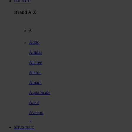
EDCTOTO
Brand A-Z
A
Addo
Adidas
Airfree
Alamii
Amara
Aqua Scale
Asics
Aveeno
Awan
SITUS TOTO