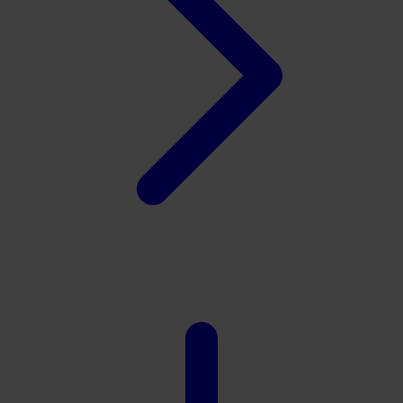
Xootz
Y
Yamatoya
Z
Zaxy
Zoggs
0-9
4Moms
59S