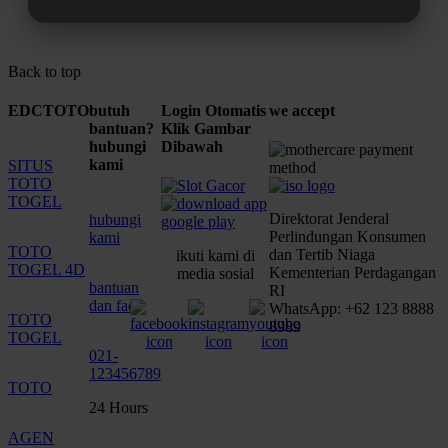
Back to top
EDCTOTO
butuh
Login Otomatis
we accept
bantuan?
Klik Gambar
hubungi
Dibawah
kami
SITUS
TOTO
TOGEL
Direktorat Jenderal
hubungi
Perlindungan Konsumen
kami
TOTO
dan Tertib Niaga
ikuti kami di
TOGEL 4D
Kementerian Perdagangan
media sosial
bantuan
RI
dan faq
WhatsApp: +62 123 8888
TOTO
8989
TOGEL
021-
123456789
TOTO
24 Hours
AGEN