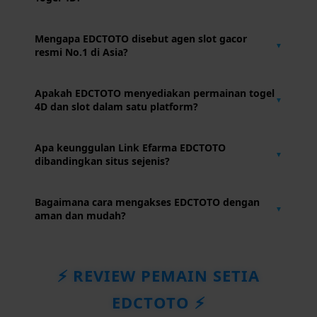
EDCTOTO dikenal sebagai Link Efarma yang memberikan
Mengapa EDCTOTO disebut agen slot gacor
▼
akses menuju situs toto togel 4D serta berbagai pilihan
resmi No.1 di Asia?
permainan slot gacor. Platform ini menghadirkan navigasi
yang mudah, performa stabil, dan pembaruan layanan
EDCTOTO banyak dipilih karena menghadirkan koleksi
agar pengguna dapat menikmati pengalaman bermain
Apakah EDCTOTO menyediakan permainan togel
▼
permainan dari berbagai provider populer, sistem yang
yang lebih nyaman.
4D dan slot dalam satu platform?
responsif, proses transaksi cepat, serta layanan pelanggan
yang siap membantu. Kombinasi tersebut menjadikan
Ya, EDCTOTO menyediakan akses ke permainan toto togel
EDCTOTO sebagai salah satu referensi utama bagi pencari
Apa keunggulan Link Efarma EDCTOTO
▼
4D sekaligus beragam game slot online dalam satu
situs slot dan togel online.
dibandingkan situs sejenis?
platform. Pengguna dapat memilih berbagai jenis
permainan sesuai preferensi tanpa harus berpindah ke
Keunggulan EDCTOTO meliputi akses yang cepat, tampilan
situs lain.
Bagaimana cara mengakses EDCTOTO dengan
▼
yang ramah pengguna, pilihan permainan yang lengkap,
aman dan mudah?
sistem keamanan yang terus diperbarui, serta dukungan
layanan pelanggan yang aktif sehingga memberikan
Pengguna cukup menggunakan link resmi EDCTOTO yang
pengalaman bermain yang lebih optimal.
selalu diperbarui untuk memperoleh akses yang stabil.
⚡️ REVIEW PEMAIN SETIA
Pastikan selalu mengunjungi tautan resmi agar dapat
menikmati seluruh layanan toto togel 4D dan slot gacor
EDCTOTO ⚡️
dengan pengalaman yang lebih aman dan lancar.