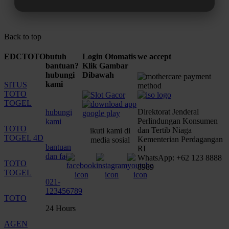
Back to top
EDCTOTO
butuh
Login Otomatis
we accept
bantuan?
Klik Gambar
hubungi
Dibawah
kami
SITUS
TOTO
TOGEL
Direktorat Jenderal
hubungi
Perlindungan Konsumen
kami
TOTO
dan Tertib Niaga
ikuti kami di
TOGEL 4D
Kementerian Perdagangan
media sosial
bantuan
RI
dan faq
WhatsApp: +62 123 8888
TOTO
8989
TOGEL
021-
123456789
TOTO
24 Hours
AGEN