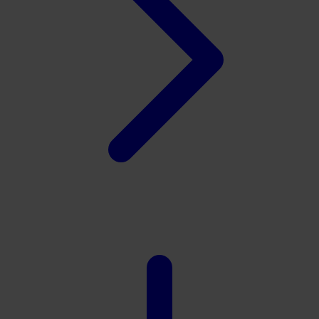
Xootz
Y
Yamatoya
Z
Zaxy
Zoggs
0-9
4Moms
59S