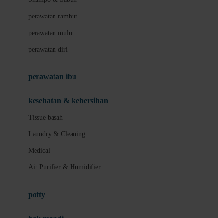
Love To Dream
perawatan rambut
perawatan mulut
M
perawatan diri
Magformers
Mama's Choice
perawatan ibu
Mamas&Papas
kesehatan & kebersihan
Mamaway
Tissue basah
Maxi Cosi
Laundry & Cleaning
Megabloks
Medical
Micro
Air Purifier & Humidifier
MiDeer
Mimi & Lula
potty
Mini Monkey
Moby