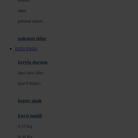
setelan
Docare
jaket
Doona
pakaian dalam
Down To Earth
Drew
pakaian tidur
Dr. Brown's
TOTO TOGEL
E
kereta dorong
ELC
bayi baru lahir
Ergobaby
usia 6 bulan+
Expert Care
koper anak
Ezyroller
kursi mobil
F
0-13 Kg
Felt So Sweet
0-36 Kg