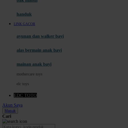
bak mandi
Momami
handuk
Mothercare
LINK GACOR
Mustela
ayunan dan walker bayi
My Buddy Tag
My K
alas bermain anak bayi
N
mainan anak bayi
Naif
mothercare toys
Nike
elc toys
Nordic Natural
EDC TOTO
Nuby
Akun Saya
Nuna
Masuk
Cari
O