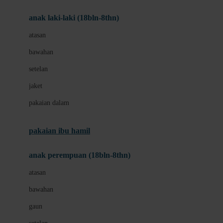
Bumkins
anak laki-laki (18bln-8thn)
C
atasan
Cetaphil
bawahan
Chicco
setelan
Childlife
jaket
Clevamama
pakaian dalam
Cocolatte
Cottonseeds
pakaian ibu hamil
Cozy N Safe
anak perempuan (18bln-8thn)
Crane
atasan
Cybex
bawahan
D
gaun
Dae Organics