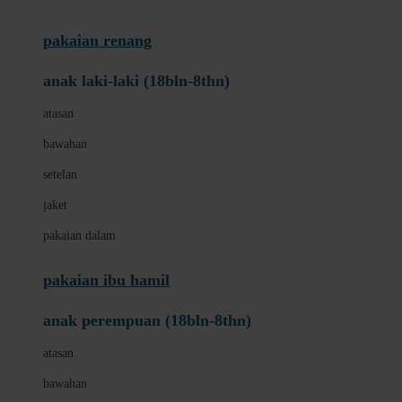
pakaian renang
anak laki-laki (18bln-8thn)
atasan
bawahan
setelan
jaket
pakaian dalam
pakaian ibu hamil
anak perempuan (18bln-8thn)
atasan
bawahan