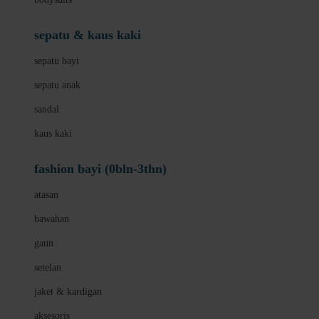
sepatu & kaus kaki
sepatu bayi
sepatu anak
sandal
kaus kaki
fashion bayi (0bln-3thn)
atasan
bawahan
gaun
setelan
jaket & kardigan
aksesoris