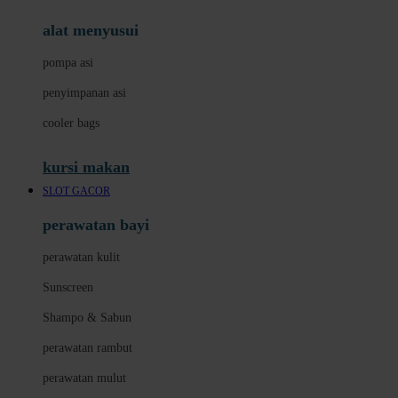
alat menyusui
pompa asi
penyimpanan asi
cooler bags
kursi makan
SLOT GACOR
perawatan bayi
perawatan kulit
Sunscreen
Shampo & Sabun
perawatan rambut
perawatan mulut