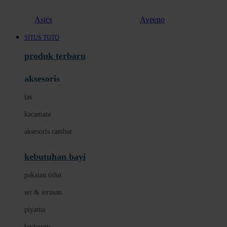
Asics
Aveeno
SITUS TOTO
produk terbaru
aksesoris
tas
kacamata
aksesoris rambut
kebutuhan bayi
pakaian tidur
set & terusan
piyama
bodysuits