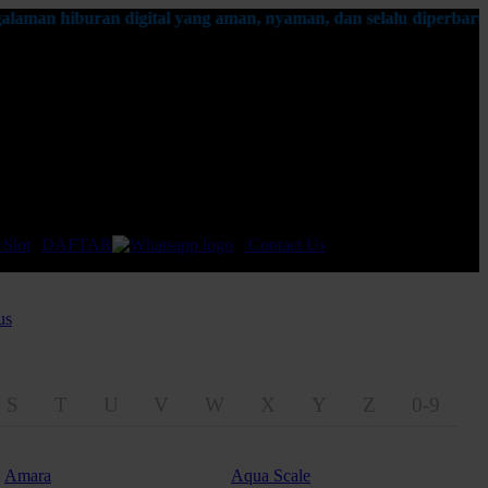
🎉 Selamat Datang 
DAFTAR
Contact Us
us
S
T
U
V
W
X
Y
Z
0-9
Amara
Aqua Scale