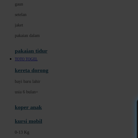
gaun
setelan
jaket
pakaian dalam
pakaian tidur
TOTO TOGEL
kereta dorong
bayi baru lahir
usia 6 bulan+
koper anak
kursi mobil
0-13 Kg