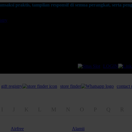
istry
LOGIN
gift registry
store finder
contact 
I
J
K
L
M
N
O
P
Q
R
Airfree
Alamii