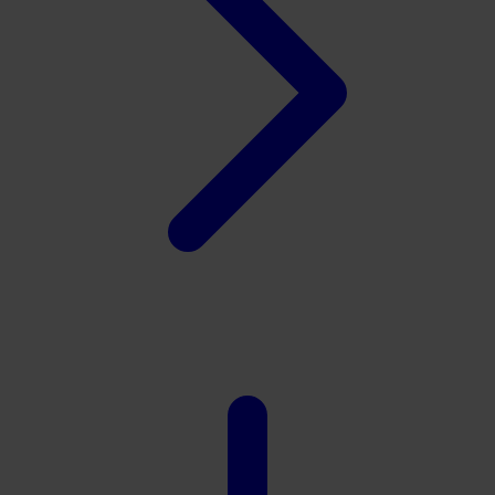
Xootz
Y
Yamatoya
Z
Zaxy
Zoggs
0-9
4Moms
59S