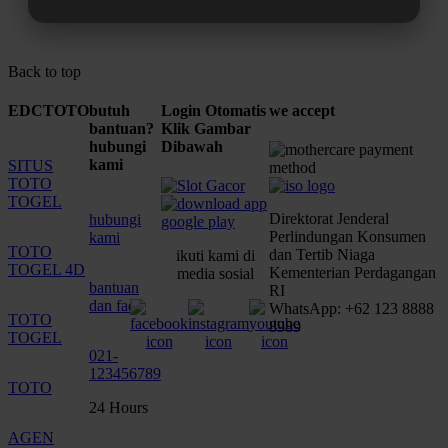
Back to top
EDCTOTO
butuh
Login Otomatis
we accept
bantuan?
Klik Gambar
hubungi
Dibawah
kami
SITUS
TOTO
TOGEL
Direktorat Jenderal
hubungi
Perlindungan Konsumen
kami
TOTO
dan Tertib Niaga
ikuti kami di
TOGEL 4D
Kementerian Perdagangan
media sosial
bantuan
RI
dan faq
WhatsApp: +62 123 8888
TOTO
8989
TOGEL
021-
123456789
TOTO
24 Hours
AGEN