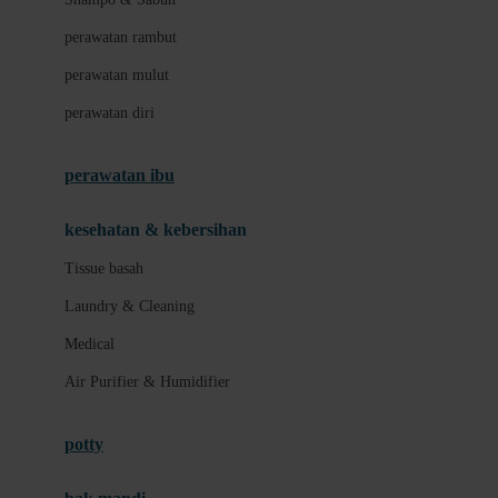
Love To Dream
perawatan rambut
perawatan mulut
M
perawatan diri
Magformers
Mama's Choice
perawatan ibu
Mamas&Papas
kesehatan & kebersihan
Mamaway
Tissue basah
Maxi Cosi
Laundry & Cleaning
Megabloks
Medical
Micro
Air Purifier & Humidifier
MiDeer
Mimi & Lula
potty
Mini Monkey
Moby