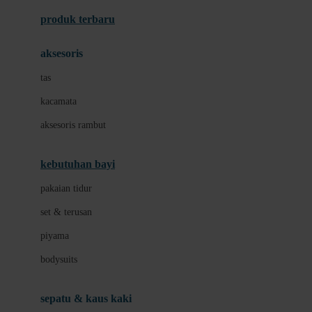
Azetabio
produk terbaru
B
aksesoris
Baabaasheepz
tas
Babiators
kacamata
Baby Dove
aksesoris rambut
Baby Jogger
Baby Rovega
kebutuhan bayi
Babybee
pakaian tidur
Banana Boat
set & terusan
Banz
piyama
Barbie
bodysuits
Beaba
Beauty Barn
sepatu & kaus kaki