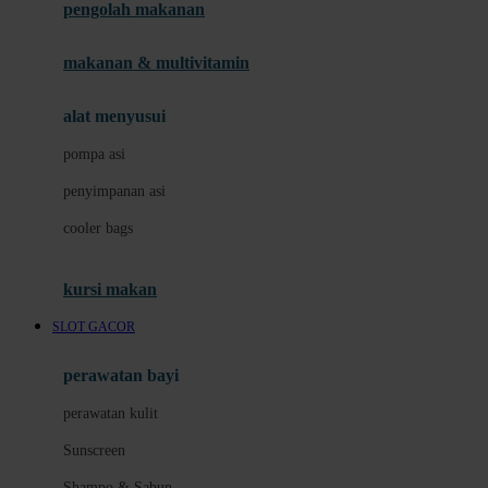
pengolah makanan
Joolz
Jujube
makanan & multivitamin
K
alat menyusui
Kiddycuts
pompa asi
Kumon
penyimpanan asi
L
cooler bags
Leapfrog
kursi makan
Leclerc
SLOT GACOR
Lee Vierra
Lillebaby
perawatan bayi
Little Bird Told Me
perawatan kulit
Little Miss Janis
Sunscreen
London Taxi
Shampo & Sabun