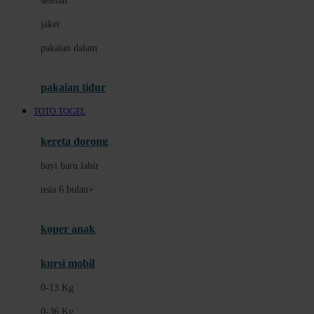
setelan
Docare
jaket
Doona
pakaian dalam
Down To Earth
Drew
pakaian tidur
Dr. Brown's
TOTO TOGEL
E
kereta dorong
ELC
bayi baru lahir
Ergobaby
usia 6 bulan+
Expert Care
koper anak
Ezyroller
kursi mobil
F
0-13 Kg
Felt So Sweet
0-36 Kg