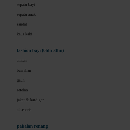
Bio Oil
sepatu bayi
Biolane
sepatu anak
Bite Fighters
sandal
Bizzi Growin
kaus kaki
Blackmores
fashion bayi (0bln-3thn)
Blooming Marvellous
atasan
Bonnels
bawahan
Bravado
gaun
Bruder
setelan
Brush Baby
jaket & kardigan
Buds Organics
aksesoris
Bugaboo
Buggygear
pakaian renang