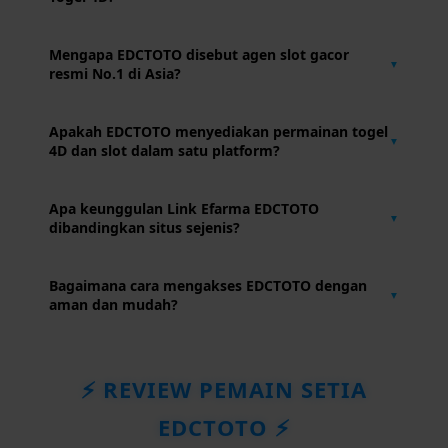
EDCTOTO dikenal sebagai Link Efarma yang memberikan
Mengapa EDCTOTO disebut agen slot gacor
▼
akses menuju situs toto togel 4D serta berbagai pilihan
resmi No.1 di Asia?
permainan slot gacor. Platform ini menghadirkan navigasi
yang mudah, performa stabil, dan pembaruan layanan
EDCTOTO banyak dipilih karena menghadirkan koleksi
agar pengguna dapat menikmati pengalaman bermain
Apakah EDCTOTO menyediakan permainan togel
▼
permainan dari berbagai provider populer, sistem yang
yang lebih nyaman.
4D dan slot dalam satu platform?
responsif, proses transaksi cepat, serta layanan pelanggan
yang siap membantu. Kombinasi tersebut menjadikan
Ya, EDCTOTO menyediakan akses ke permainan toto togel
EDCTOTO sebagai salah satu referensi utama bagi pencari
Apa keunggulan Link Efarma EDCTOTO
▼
4D sekaligus beragam game slot online dalam satu
situs slot dan togel online.
dibandingkan situs sejenis?
platform. Pengguna dapat memilih berbagai jenis
permainan sesuai preferensi tanpa harus berpindah ke
Keunggulan EDCTOTO meliputi akses yang cepat, tampilan
situs lain.
Bagaimana cara mengakses EDCTOTO dengan
▼
yang ramah pengguna, pilihan permainan yang lengkap,
aman dan mudah?
sistem keamanan yang terus diperbarui, serta dukungan
layanan pelanggan yang aktif sehingga memberikan
Pengguna cukup menggunakan link resmi EDCTOTO yang
pengalaman bermain yang lebih optimal.
selalu diperbarui untuk memperoleh akses yang stabil.
⚡️ REVIEW PEMAIN SETIA
Pastikan selalu mengunjungi tautan resmi agar dapat
menikmati seluruh layanan toto togel 4D dan slot gacor
EDCTOTO ⚡️
dengan pengalaman yang lebih aman dan lancar.