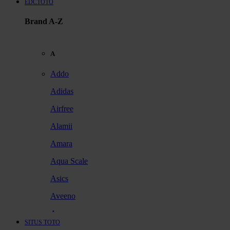
EDCTOTO
Brand A-Z
A
Addo
Adidas
Airfree
Alamii
Amara
Aqua Scale
Asics
Aveeno
Awan
SITUS TOTO