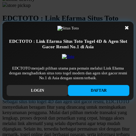
store pickup
QV Baby
EDCTOTO : Link Efarma Situs Toto
R
Togel 4D & Agen Slot Gacor Resmi No.1
✖
di Asia
Real Shades
EDCTOTO : Link Efarma Situs Toto Togel 4D & Agen Slot
Red Castle
Gacor Resmi No.1 di Asia
EDCTOTO
dikenal sebagai link Efarma yang menghadirkan akses
praktis menuju situs toto togel 4D dan beragam permainan slot
Ribbon Madness
online dalam satu platform. Dengan tampilan yang responsif, proses
registrasi yang mudah, serta dukungan layanan pelanggan selama 24
EDCTOTO menjadi pilihan utama para pemain melalui Link Efarma
S
jam, EDCTOTO menjadi salah satu pilihan yang banyak dicari oleh
dengan menghadirkan situs toto togel modern dan agen slot gacor resmi
pengguna di Asia. Platform ini juga menawarkan berbagai pilihan
No.1 di Asia dengan sistem terbaik.
permainan dari provider populer, sehingga setiap pemain dapat
Sebamed
menikmati pengalaman bermain yang nyaman, stabil, dan didukung
LOGIN
DAFTAR
Silver Cross
sistem keamanan modern untuk menjaga setiap aktivitas akun.
Simply Idea
Sebagai situs toto togel 4D dan agen slot gacor resmi, EDCTOTO
menyediakan beragam fitur yang dirancang untuk meningkatkan
Skip Hop
kenyamanan pengguna. Mulai dari pilihan metode transaksi yang
lengkap, proses deposit dan penarikan yang cepat, hingga akses
Spectra
melalui link alternatif yang selalu diperbarui agar tetap mudah
dijangkau. Selain itu, tersedia berbagai permainan slot dengan fitur
Squishmallows
menarik, togel online dari berbagai pasaran, serta informasi terbaru