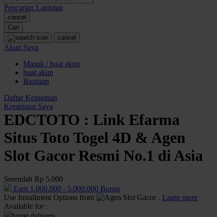
Pencarian Lanjutan
Oh Ma Grain
cancel
Okiedog
Cari
cancel
P
Akun Saya
Masuk / buat akun
Peachy
buat akun
Phil & Ted's
Bantuan
Philips Avent
Daftar Keinginan
Keranjang Saya
Pigeon
EDCTOTO : Link Efarma
Playgro
Situs Toto Togel 4D & Agen
Poled Global
Slot Gacor Resmi No.1 di Asia
Ponycycle
Serendah
Rp 5.000
Puma
Earn
1.000.000
-
5.000.000
Bonus
Pureats
Use Installment Options from
.
Laarn more
Available for :
home delivery
Q