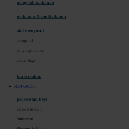
pengolah makanan
Joolz
Jujube
makanan & multivitamin
K
alat menyusui
Kiddycuts
pompa asi
Kumon
penyimpanan asi
L
cooler bags
Leapfrog
kursi makan
Leclerc
SLOT GACOR
Lee Vierra
Lillebaby
perawatan bayi
Little Bird Told Me
perawatan kulit
Little Miss Janis
Sunscreen
London Taxi
Shampo & Sabun