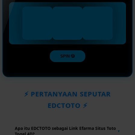
SPIN 🎲
⚡️ PERTANYAAN SEPUTAR
EDCTOTO ⚡️
Apa itu EDCTOTO sebagai Link Efarma Situs Toto
▼
Togel 4D?