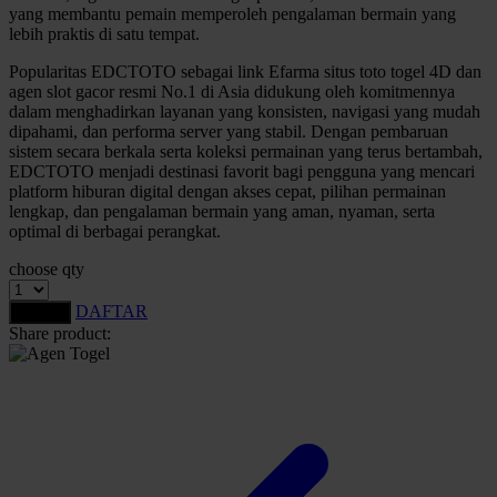
yang membantu pemain memperoleh pengalaman bermain yang
Starbooks
lebih praktis di satu tempat.
Stick-O
Popularitas EDCTOTO sebagai link Efarma situs toto togel 4D dan
agen slot gacor resmi No.1 di Asia didukung oleh komitmennya
Stokke
dalam menghadirkan layanan yang konsisten, navigasi yang mudah
dipahami, dan performa server yang stabil. Dengan pembaruan
Sudocrem
sistem secara berkala serta koleksi permainan yang terus bertambah,
EDCTOTO menjadi destinasi favorit bagi pengguna yang mencari
Sumimo
platform hiburan digital dengan akses cepat, pilihan permainan
lengkap, dan pengalaman bermain yang aman, nyaman, serta
Sunnylife
optimal di berbagai perangkat.
Sun-Staches
choose qty
Swimava
DAFTAR
LOGIN
Share product:
T
Tommee Tippee
Trunki
Tutti Bambini
Twistshake