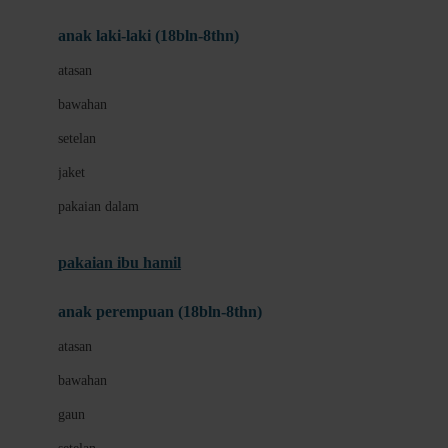
Bumkins
anak laki-laki (18bln-8thn)
C
atasan
Cetaphil
bawahan
Chicco
setelan
Childlife
jaket
Clevamama
pakaian dalam
Cocolatte
Cottonseeds
pakaian ibu hamil
Cozy N Safe
anak perempuan (18bln-8thn)
Crane
atasan
Cybex
bawahan
D
gaun
Dae Organics