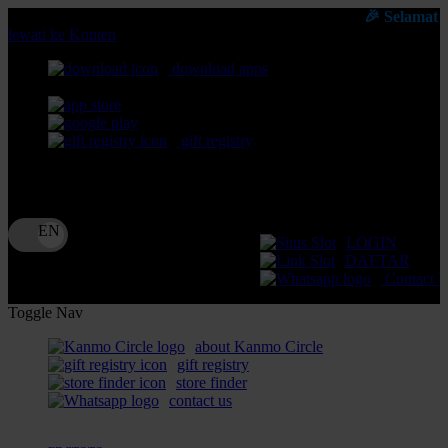
🎉 Selamat Datang d
lewati ke Konten
download apps
download app from:
gift registry
Bahasa
ID
LOGIN
DAFTAR
Contact 
Toggle Nav
about Kanmo Circle
gift registry
store finder
contact us