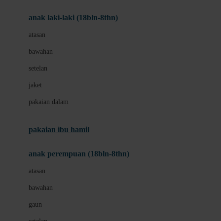
Bumkins
anak laki-laki (18bln-8thn)
C
atasan
Cetaphil
bawahan
Chicco
setelan
Childlife
jaket
Clevamama
pakaian dalam
Cocolatte
Cottonseeds
pakaian ibu hamil
Cozy N Safe
anak perempuan (18bln-8thn)
Crane
atasan
Cybex
bawahan
D
gaun
Dae Organics