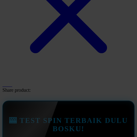
Share product:
🎰 TEST SPIN TERBAIK DULU
BOSKU!