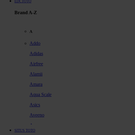
EDCTOTO
Brand A-Z
A
Addo
Adidas
Airfree
Alamii
Amara
Aqua Scale
Asics
Aveeno
Awan
SITUS TOTO