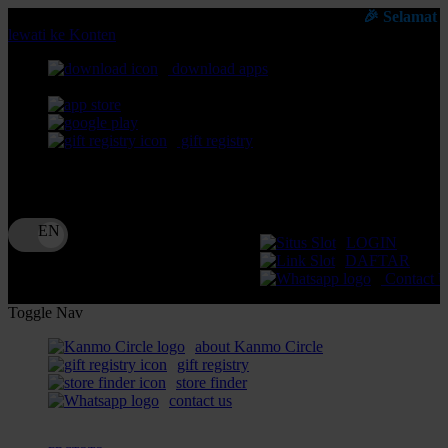
🎉 Selamat Datang d
lewati ke Konten
download apps
download app from:
gift registry
Bahasa
ID
LOGIN
DAFTAR
Contact 
Toggle Nav
about Kanmo Circle
gift registry
store finder
contact us