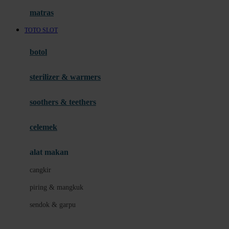
Hauck
matras
Havaianas
TOTO SLOT
Hegen
botol
Hot Wheels
sterilizer & warmers
Hybrid
soothers & teethers
I
Inlacta DHA
celemek
Interlac
alat makan
Ivenet
cangkir
J
piring & mangkuk
Jack N Jill
sendok & garpu
Joie