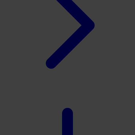
Xootz
Y
Yamatoya
Z
Zaxy
Zoggs
0-9
4Moms
59S