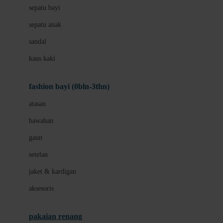
Bio Oil
sepatu bayi
Biolane
sepatu anak
Bite Fighters
sandal
Bizzi Growin
kaus kaki
Blackmores
fashion bayi (0bln-3thn)
Blooming Marvellous
atasan
Bonnels
bawahan
Bravado
gaun
Bruder
setelan
Brush Baby
jaket & kardigan
Buds Organics
aksesoris
Bugaboo
Buggygear
pakaian renang