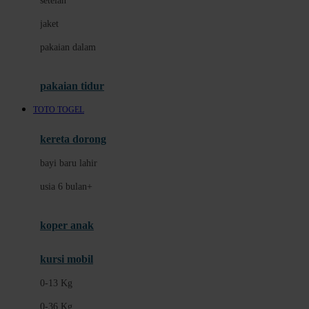
setelan
Docare
jaket
Doona
pakaian dalam
Down To Earth
Drew
pakaian tidur
Dr. Brown's
TOTO TOGEL
E
kereta dorong
ELC
bayi baru lahir
Ergobaby
usia 6 bulan+
Expert Care
koper anak
Ezyroller
kursi mobil
F
0-13 Kg
Felt So Sweet
0-36 Kg