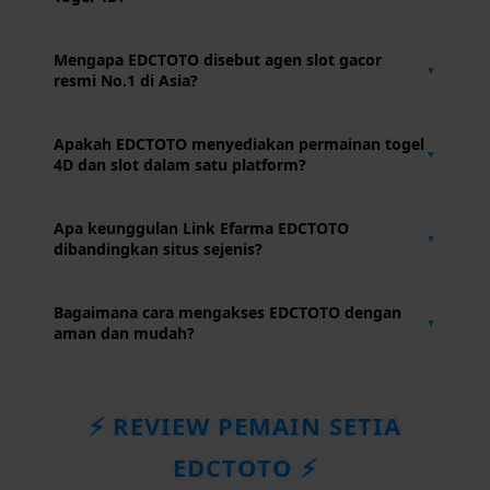
EDCTOTO dikenal sebagai Link Efarma yang memberikan
Mengapa EDCTOTO disebut agen slot gacor
▼
akses menuju situs toto togel 4D serta berbagai pilihan
resmi No.1 di Asia?
permainan slot gacor. Platform ini menghadirkan navigasi
yang mudah, performa stabil, dan pembaruan layanan
EDCTOTO banyak dipilih karena menghadirkan koleksi
agar pengguna dapat menikmati pengalaman bermain
Apakah EDCTOTO menyediakan permainan togel
▼
permainan dari berbagai provider populer, sistem yang
yang lebih nyaman.
4D dan slot dalam satu platform?
responsif, proses transaksi cepat, serta layanan pelanggan
yang siap membantu. Kombinasi tersebut menjadikan
Ya, EDCTOTO menyediakan akses ke permainan toto togel
EDCTOTO sebagai salah satu referensi utama bagi pencari
Apa keunggulan Link Efarma EDCTOTO
▼
4D sekaligus beragam game slot online dalam satu
situs slot dan togel online.
dibandingkan situs sejenis?
platform. Pengguna dapat memilih berbagai jenis
permainan sesuai preferensi tanpa harus berpindah ke
Keunggulan EDCTOTO meliputi akses yang cepat, tampilan
situs lain.
Bagaimana cara mengakses EDCTOTO dengan
▼
yang ramah pengguna, pilihan permainan yang lengkap,
aman dan mudah?
sistem keamanan yang terus diperbarui, serta dukungan
layanan pelanggan yang aktif sehingga memberikan
Pengguna cukup menggunakan link resmi EDCTOTO yang
pengalaman bermain yang lebih optimal.
selalu diperbarui untuk memperoleh akses yang stabil.
⚡️ REVIEW PEMAIN SETIA
Pastikan selalu mengunjungi tautan resmi agar dapat
menikmati seluruh layanan toto togel 4D dan slot gacor
EDCTOTO ⚡️
dengan pengalaman yang lebih aman dan lancar.