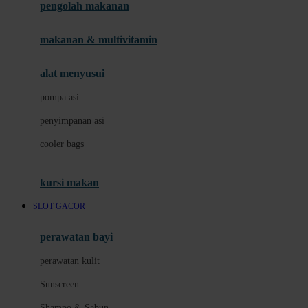
pengolah makanan
Joolz
Jujube
makanan & multivitamin
K
alat menyusui
Kiddycuts
pompa asi
Kumon
penyimpanan asi
L
cooler bags
Leapfrog
kursi makan
Leclerc
SLOT GACOR
Lee Vierra
Lillebaby
perawatan bayi
Little Bird Told Me
perawatan kulit
Little Miss Janis
Sunscreen
London Taxi
Shampo & Sabun