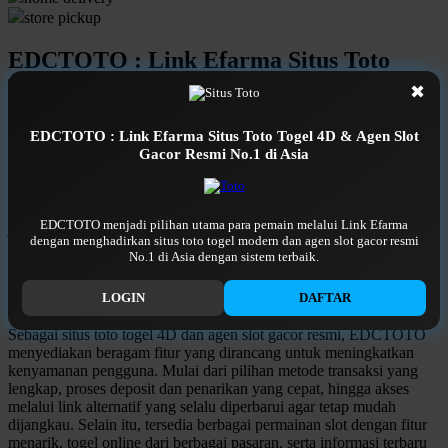
store pickup
QV Baby
EDCTOTO : Link Efarma Situs Toto
R
Togel 4D & Agen Slot Gacor Resmi No.1
✖
di Asia
Real Shades
EDCTOTO : Link Efarma Situs Toto Togel 4D & Agen Slot
Red Castle
Gacor Resmi No.1 di Asia
EDCTOTO
dikenal sebagai link Efarma yang menghadirkan akses
praktis menuju situs toto togel 4D dan beragam permainan slot
Ribbon Madness
online dalam satu platform. Dengan tampilan yang responsif, proses
registrasi yang mudah, serta dukungan layanan pelanggan selama 24
EDCTOTO menjadi pilihan utama para pemain melalui Link Efarma
S
jam, EDCTOTO menjadi salah satu pilihan yang banyak dicari oleh
dengan menghadirkan situs toto togel modern dan agen slot gacor resmi
pengguna di Asia. Platform ini juga menawarkan berbagai pilihan
No.1 di Asia dengan sistem terbaik.
permainan dari provider populer, sehingga setiap pemain dapat
Sebamed
menikmati pengalaman bermain yang nyaman, stabil, dan didukung
LOGIN
DAFTAR
Silver Cross
sistem keamanan modern untuk menjaga setiap aktivitas akun.
Simply Idea
Sebagai situs toto togel 4D dan agen slot gacor resmi, EDCTOTO
menyediakan beragam fitur yang dirancang untuk meningkatkan
Skip Hop
kenyamanan pengguna. Mulai dari pilihan metode transaksi yang
lengkap, proses deposit dan penarikan yang cepat, hingga akses
Spectra
melalui link alternatif yang selalu diperbarui agar tetap mudah
dijangkau. Selain itu, tersedia berbagai permainan slot dengan fitur
Squishmallows
menarik, togel online dari berbagai pasaran, serta informasi terbaru