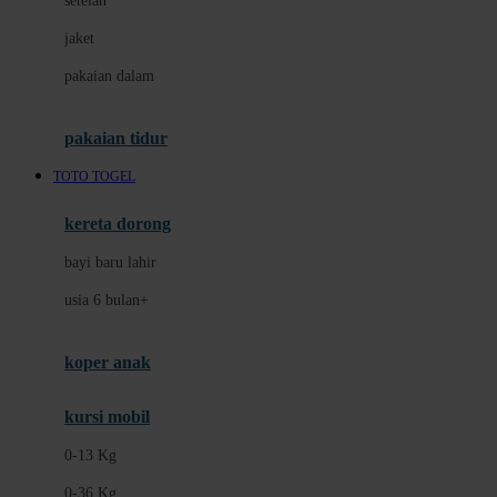
setelan
Docare
jaket
Doona
pakaian dalam
Down To Earth
Drew
pakaian tidur
Dr. Brown's
TOTO TOGEL
E
kereta dorong
ELC
bayi baru lahir
Ergobaby
usia 6 bulan+
Expert Care
koper anak
Ezyroller
kursi mobil
F
0-13 Kg
Felt So Sweet
0-36 Kg