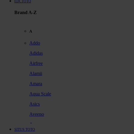
EDCTOTO
Brand A-Z
A
Addo
Adidas
Airfree
Alamii
Amara
Aqua Scale
Asics
Aveeno
Awan
SITUS TOTO