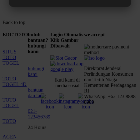
Back to top
EDCTOTO
butuh
Login Otomatis
we accept
bantuan?
Klik Gambar
hubungi
Dibawah
kami
SITUS
TOTO
TOGEL
Direktorat Jenderal
hubungi
Perlindungan Konsumen
kami
TOTO
dan Tertib Niaga
ikuti kami di
TOGEL 4D
Kementerian Perdagangan
media sosial
bantuan
RI
dan faq
WhatsApp: +62 123 8888
TOTO
8989
TOGEL
021-
123456789
TOTO
24 Hours
AGEN