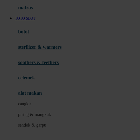
Hauck
matras
Havaianas
TOTO SLOT
Hegen
botol
Hot Wheels
sterilizer & warmers
Hybrid
soothers & teethers
I
Inlacta DHA
celemek
Interlac
alat makan
Ivenet
cangkir
J
piring & mangkuk
Jack N Jill
sendok & garpu
Joie