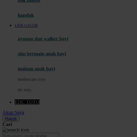
bak mandi
Momami
handuk
Mothercare
LINK GACOR
Mustela
ayunan dan walker bayi
My Buddy Tag
My K
alas bermain anak bayi
N
mainan anak bayi
Naif
mothercare toys
Nike
elc toys
Nordic Natural
EDC TOTO
Nuby
Akun Saya
Nuna
Masuk
Cari
O