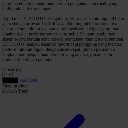
yang membantu pemain memperoleh pengalaman bermain yang
Starbooks
lebih praktis di satu tempat.
Stick-O
Popularitas EDCTOTO sebagai link Efarma situs toto togel 4D dan
agen slot gacor resmi No.1 di Asia didukung oleh komitmennya
Stokke
dalam menghadirkan layanan yang konsisten, navigasi yang mudah
dipahami, dan performa server yang stabil. Dengan pembaruan
Sudocrem
sistem secara berkala serta koleksi permainan yang terus bertambah,
EDCTOTO menjadi destinasi favorit bagi pengguna yang mencari
Sumimo
platform hiburan digital dengan akses cepat, pilihan permainan
lengkap, dan pengalaman bermain yang aman, nyaman, serta
Sunnylife
optimal di berbagai perangkat.
Sun-Staches
choose qty
Swimava
DAFTAR
LOGIN
Share product:
T
Tommee Tippee
Trunki
Tutti Bambini
Twistshake