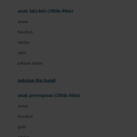
Bumkins
anak laki-laki (18bln-8thn)
C
atasan
Cetaphil
bawahan
Chicco
setelan
Childlife
jaket
Clevamama
pakaian dalam
Cocolatte
Cottonseeds
pakaian ibu hamil
Cozy N Safe
anak perempuan (18bln-8thn)
Crane
atasan
Cybex
bawahan
D
gaun
Dae Organics