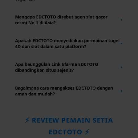
EDCTOTO dikenal sebagai Link Efarma yang memberikan
Mengapa EDCTOTO disebut agen slot gacor
▼
akses menuju situs toto togel 4D serta berbagai pilihan
resmi No.1 di Asia?
permainan slot gacor. Platform ini menghadirkan navigasi
yang mudah, performa stabil, dan pembaruan layanan
EDCTOTO banyak dipilih karena menghadirkan koleksi
agar pengguna dapat menikmati pengalaman bermain
Apakah EDCTOTO menyediakan permainan togel
▼
permainan dari berbagai provider populer, sistem yang
yang lebih nyaman.
4D dan slot dalam satu platform?
responsif, proses transaksi cepat, serta layanan pelanggan
yang siap membantu. Kombinasi tersebut menjadikan
Ya, EDCTOTO menyediakan akses ke permainan toto togel
EDCTOTO sebagai salah satu referensi utama bagi pencari
Apa keunggulan Link Efarma EDCTOTO
▼
4D sekaligus beragam game slot online dalam satu
situs slot dan togel online.
dibandingkan situs sejenis?
platform. Pengguna dapat memilih berbagai jenis
permainan sesuai preferensi tanpa harus berpindah ke
Keunggulan EDCTOTO meliputi akses yang cepat, tampilan
situs lain.
Bagaimana cara mengakses EDCTOTO dengan
▼
yang ramah pengguna, pilihan permainan yang lengkap,
aman dan mudah?
sistem keamanan yang terus diperbarui, serta dukungan
layanan pelanggan yang aktif sehingga memberikan
Pengguna cukup menggunakan link resmi EDCTOTO yang
pengalaman bermain yang lebih optimal.
selalu diperbarui untuk memperoleh akses yang stabil.
⚡️ REVIEW PEMAIN SETIA
Pastikan selalu mengunjungi tautan resmi agar dapat
menikmati seluruh layanan toto togel 4D dan slot gacor
EDCTOTO ⚡️
dengan pengalaman yang lebih aman dan lancar.