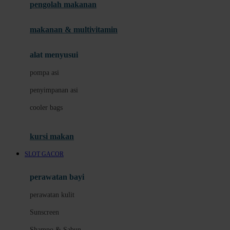
pengolah makanan
Joolz
Jujube
makanan & multivitamin
K
alat menyusui
Kiddycuts
pompa asi
Kumon
penyimpanan asi
L
cooler bags
Leapfrog
kursi makan
Leclerc
SLOT GACOR
Lee Vierra
Lillebaby
perawatan bayi
Little Bird Told Me
perawatan kulit
Little Miss Janis
Sunscreen
London Taxi
Shampo & Sabun