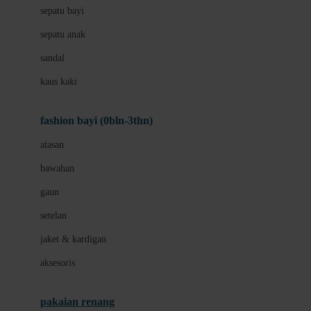
Bio Oil
sepatu bayi
Biolane
sepatu anak
Bite Fighters
sandal
Bizzi Growin
kaus kaki
Blackmores
fashion bayi (0bln-3thn)
Blooming Marvellous
atasan
Bonnels
bawahan
Bravado
gaun
Bruder
setelan
Brush Baby
jaket & kardigan
Buds Organics
aksesoris
Bugaboo
Buggygear
pakaian renang