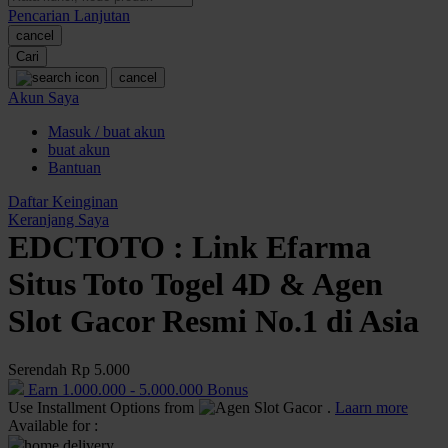
Pencarian Lanjutan
Oh Ma Grain
cancel
Okiedog
Cari
cancel
P
Akun Saya
Masuk / buat akun
Peachy
buat akun
Phil & Ted's
Bantuan
Philips Avent
Daftar Keinginan
Keranjang Saya
Pigeon
EDCTOTO : Link Efarma
Playgro
Situs Toto Togel 4D & Agen
Poled Global
Slot Gacor Resmi No.1 di Asia
Ponycycle
Serendah
Rp 5.000
Puma
Earn
1.000.000
-
5.000.000
Bonus
Pureats
Use Installment Options from
.
Laarn more
Available for :
home delivery
Q