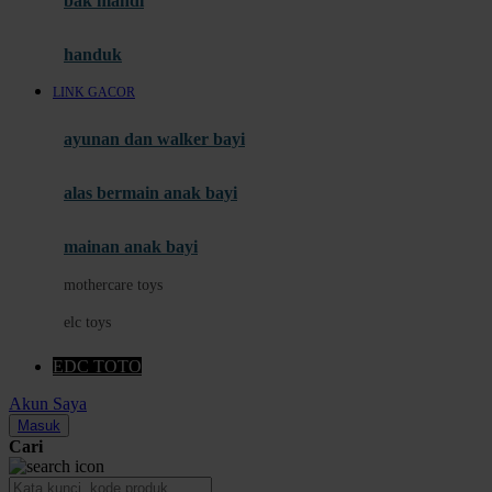
bak mandi
Momami
handuk
Mothercare
LINK GACOR
Mustela
ayunan dan walker bayi
My Buddy Tag
My K
alas bermain anak bayi
N
mainan anak bayi
Naif
mothercare toys
Nike
elc toys
Nordic Natural
EDC TOTO
Nuby
Akun Saya
Nuna
Masuk
Cari
O