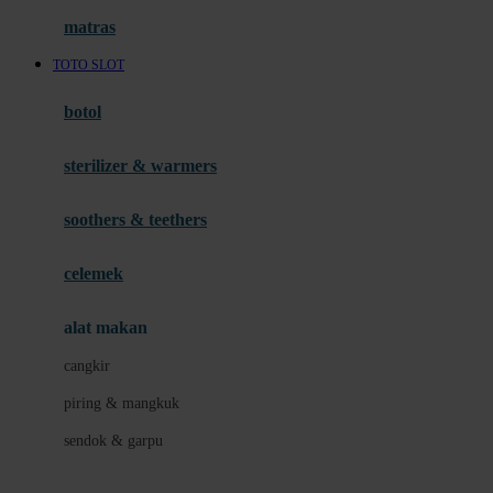
Hauck
matras
Havaianas
TOTO SLOT
Hegen
botol
Hot Wheels
sterilizer & warmers
Hybrid
soothers & teethers
I
Inlacta DHA
celemek
Interlac
alat makan
Ivenet
cangkir
J
piring & mangkuk
Jack N Jill
sendok & garpu
Joie