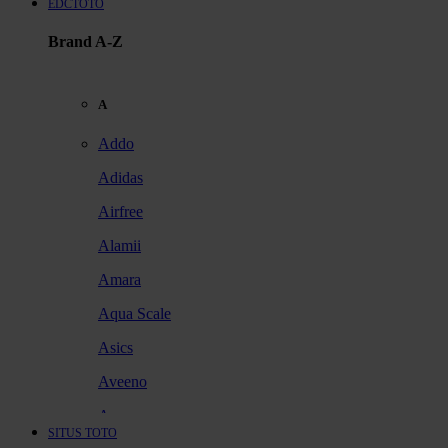
EDCTOTO
Brand A-Z
A
Addo
Adidas
Airfree
Alamii
Amara
Aqua Scale
Asics
Aveeno
Awan
SITUS TOTO