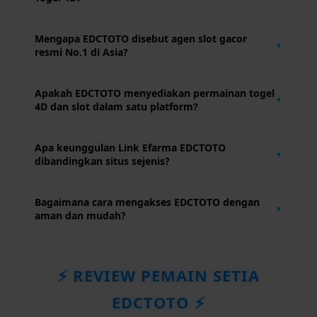
EDCTOTO dikenal sebagai Link Efarma yang memberikan
Mengapa EDCTOTO disebut agen slot gacor
▼
akses menuju situs toto togel 4D serta berbagai pilihan
resmi No.1 di Asia?
permainan slot gacor. Platform ini menghadirkan navigasi
yang mudah, performa stabil, dan pembaruan layanan
EDCTOTO banyak dipilih karena menghadirkan koleksi
agar pengguna dapat menikmati pengalaman bermain
Apakah EDCTOTO menyediakan permainan togel
▼
permainan dari berbagai provider populer, sistem yang
yang lebih nyaman.
4D dan slot dalam satu platform?
responsif, proses transaksi cepat, serta layanan pelanggan
yang siap membantu. Kombinasi tersebut menjadikan
Ya, EDCTOTO menyediakan akses ke permainan toto togel
EDCTOTO sebagai salah satu referensi utama bagi pencari
Apa keunggulan Link Efarma EDCTOTO
▼
4D sekaligus beragam game slot online dalam satu
situs slot dan togel online.
dibandingkan situs sejenis?
platform. Pengguna dapat memilih berbagai jenis
permainan sesuai preferensi tanpa harus berpindah ke
Keunggulan EDCTOTO meliputi akses yang cepat, tampilan
situs lain.
Bagaimana cara mengakses EDCTOTO dengan
▼
yang ramah pengguna, pilihan permainan yang lengkap,
aman dan mudah?
sistem keamanan yang terus diperbarui, serta dukungan
layanan pelanggan yang aktif sehingga memberikan
Pengguna cukup menggunakan link resmi EDCTOTO yang
pengalaman bermain yang lebih optimal.
selalu diperbarui untuk memperoleh akses yang stabil.
⚡️ REVIEW PEMAIN SETIA
Pastikan selalu mengunjungi tautan resmi agar dapat
menikmati seluruh layanan toto togel 4D dan slot gacor
EDCTOTO ⚡️
dengan pengalaman yang lebih aman dan lancar.