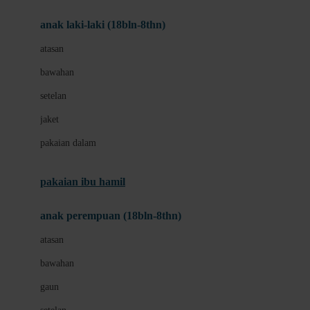
Bumkins
anak laki-laki (18bln-8thn)
C
atasan
Cetaphil
bawahan
Chicco
setelan
Childlife
jaket
Clevamama
pakaian dalam
Cocolatte
Cottonseeds
pakaian ibu hamil
Cozy N Safe
anak perempuan (18bln-8thn)
Crane
atasan
Cybex
bawahan
D
gaun
Dae Organics