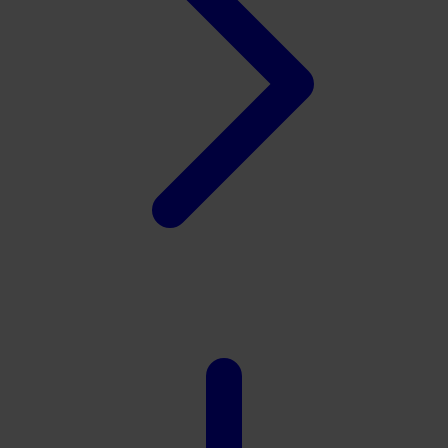
Xootz
Y
Yamatoya
Z
Zaxy
Zoggs
0-9
4Moms
59S