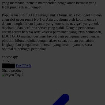
yang membantu pemain memperoleh pengalaman bermain yang
Starbooks
lebih praktis di satu tempat.
Stick-O
Popularitas EDCTOTO sebagai link Efarma situs toto togel 4D dan
agen slot gacor resmi No.1 di Asia didukung oleh komitmennya
Stokke
dalam menghadirkan layanan yang konsisten, navigasi yang mudah
dipahami, dan performa server yang stabil. Dengan pembaruan
Sudocrem
sistem secara berkala serta koleksi permainan yang terus bertambah,
EDCTOTO menjadi destinasi favorit bagi pengguna yang mencari
Sumimo
platform hiburan digital dengan akses cepat, pilihan permainan
lengkap, dan pengalaman bermain yang aman, nyaman, serta
Sunnylife
optimal di berbagai perangkat.
Sun-Staches
choose qty
Swimava
DAFTAR
LOGIN
Share product:
T
Tommee Tippee
Trunki
Tutti Bambini
Twistshake