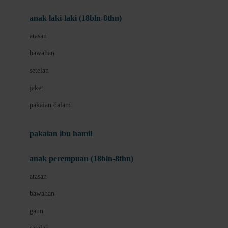
Bumkins
anak laki-laki (18bln-8thn)
C
atasan
Cetaphil
bawahan
Chicco
setelan
Childlife
jaket
Clevamama
pakaian dalam
Cocolatte
Cottonseeds
pakaian ibu hamil
Cozy N Safe
anak perempuan (18bln-8thn)
Crane
atasan
Cybex
bawahan
D
gaun
Dae Organics