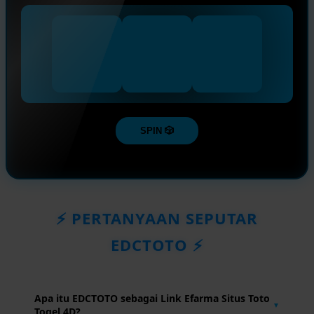
SPIN 🎲
⚡️ PERTANYAAN SEPUTAR
EDCTOTO ⚡️
Apa itu EDCTOTO sebagai Link Efarma Situs Toto
▼
Togel 4D?