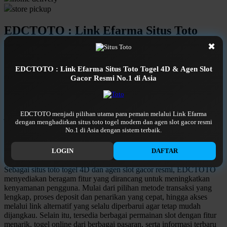
store pickup
QV Baby
EDCTOTO : Link Efarma Situs Toto
R
Togel 4D & Agen Slot Gacor Resmi No.1
✖
di Asia
Real Shades
EDCTOTO : Link Efarma Situs Toto Togel 4D & Agen Slot
Red Castle
Gacor Resmi No.1 di Asia
EDCTOTO
dikenal sebagai link Efarma yang menghadirkan akses
praktis menuju situs toto togel 4D dan beragam permainan slot
Ribbon Madness
online dalam satu platform. Dengan tampilan yang responsif, proses
registrasi yang mudah, serta dukungan layanan pelanggan selama 24
EDCTOTO menjadi pilihan utama para pemain melalui Link Efarma
S
jam, EDCTOTO menjadi salah satu pilihan yang banyak dicari oleh
dengan menghadirkan situs toto togel modern dan agen slot gacor resmi
pengguna di Asia. Platform ini juga menawarkan berbagai pilihan
No.1 di Asia dengan sistem terbaik.
permainan dari provider populer, sehingga setiap pemain dapat
Sebamed
menikmati pengalaman bermain yang nyaman, stabil, dan didukung
LOGIN
DAFTAR
Silver Cross
sistem keamanan modern untuk menjaga setiap aktivitas akun.
Simply Idea
Sebagai situs toto togel 4D dan agen slot gacor resmi, EDCTOTO
menyediakan beragam fitur yang dirancang untuk meningkatkan
Skip Hop
kenyamanan pengguna. Mulai dari pilihan metode transaksi yang
lengkap, proses deposit dan penarikan yang cepat, hingga akses
Spectra
melalui link alternatif yang selalu diperbarui agar tetap mudah
dijangkau. Selain itu, tersedia berbagai permainan slot dengan fitur
Squishmallows
menarik, togel online dari berbagai pasaran, serta informasi terbaru