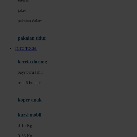
setelan
Docare
jaket
Doona
pakaian dalam
Down To Earth
Drew
pakaian tidur
Dr. Brown's
TOTO TOGEL
E
kereta dorong
ELC
bayi baru lahir
Ergobaby
usia 6 bulan+
Expert Care
koper anak
Ezyroller
kursi mobil
F
0-13 Kg
Felt So Sweet
0-36 Kg