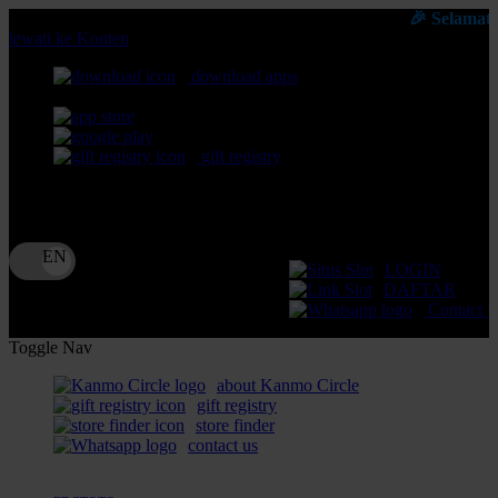
🎉 Selamat Datang 
lewati ke Konten
download apps
download app from:
gift registry
Bahasa
ID
LOGIN
DAFTAR
Contact 
Toggle Nav
about Kanmo Circle
gift registry
store finder
contact us