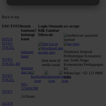
Back to top
EDCTOTO
butuh
Login Otomatis
we accept
bantuan?
Klik Gambar
hubungi
Dibawah
kami
SITUS
TOTO
TOGEL
Direktorat Jenderal
hubungi
Perlindungan Konsumen
kami
TOTO
dan Tertib Niaga
ikuti kami di
TOGEL 4D
Kementerian Perdagangan
media sosial
bantuan
RI
dan faq
WhatsApp: +62 123 8888
TOTO
8989
TOGEL
021-
123456789
TOTO
24 Hours
AGEN