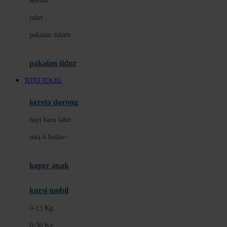
setelan
Docare
jaket
Doona
pakaian dalam
Down To Earth
Drew
pakaian tidur
Dr. Brown's
TOTO TOGEL
E
kereta dorong
ELC
bayi baru lahir
Ergobaby
usia 6 bulan+
Expert Care
koper anak
Ezyroller
kursi mobil
F
0-13 Kg
Felt So Sweet
0-36 Kg