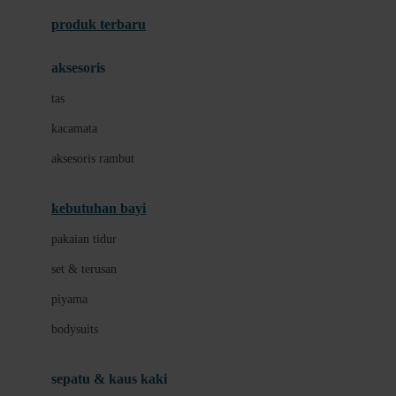
Azetabio
produk terbaru
B
aksesoris
Baabaasheepz
tas
Babiators
kacamata
Baby Dove
aksesoris rambut
Baby Jogger
Baby Rovega
kebutuhan bayi
Babybee
pakaian tidur
Banana Boat
set & terusan
Banz
piyama
Barbie
bodysuits
Beaba
Beauty Barn
sepatu & kaus kaki