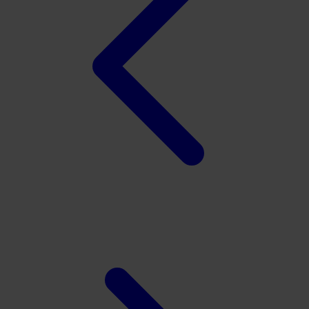
TY Toys
U
V
Veja
Vitaflow
Vtech
W
Waterland
Wellness
X