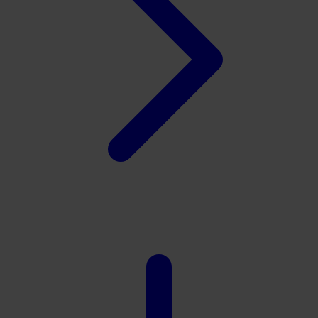
Xootz
Y
Yamatoya
Z
Zaxy
Zoggs
0-9
4Moms
59S