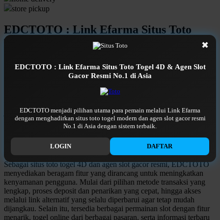
store pickup
QV Baby
EDCTOTO : Link Efarma Situs Toto
R
Togel 4D & Agen Slot Gacor Resmi No.1
✖
di Asia
Real Shades
EDCTOTO : Link Efarma Situs Toto Togel 4D & Agen Slot
Red Castle
Gacor Resmi No.1 di Asia
EDCTOTO
dikenal sebagai link Efarma yang menghadirkan akses
praktis menuju situs toto togel 4D dan beragam permainan slot
Ribbon Madness
online dalam satu platform. Dengan tampilan yang responsif, proses
registrasi yang mudah, serta dukungan layanan pelanggan selama 24
EDCTOTO menjadi pilihan utama para pemain melalui Link Efarma
S
jam, EDCTOTO menjadi salah satu pilihan yang banyak dicari oleh
dengan menghadirkan situs toto togel modern dan agen slot gacor resmi
pengguna di Asia. Platform ini juga menawarkan berbagai pilihan
No.1 di Asia dengan sistem terbaik.
permainan dari provider populer, sehingga setiap pemain dapat
Sebamed
menikmati pengalaman bermain yang nyaman, stabil, dan didukung
LOGIN
DAFTAR
Silver Cross
sistem keamanan modern untuk menjaga setiap aktivitas akun.
Simply Idea
Sebagai situs toto togel 4D dan agen slot gacor resmi, EDCTOTO
menyediakan beragam fitur yang dirancang untuk meningkatkan
Skip Hop
kenyamanan pengguna. Mulai dari pilihan metode transaksi yang
lengkap, proses deposit dan penarikan yang cepat, hingga akses
Spectra
melalui link alternatif yang selalu diperbarui agar tetap mudah
dijangkau. Selain itu, tersedia berbagai permainan slot dengan fitur
Squishmallows
menarik, togel online dari berbagai pasaran, serta informasi terbaru