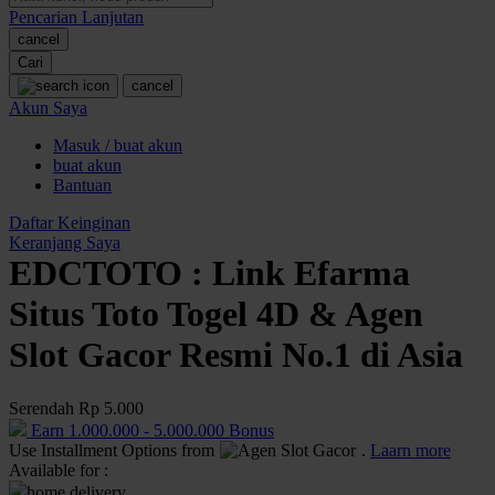
Pencarian Lanjutan
Oh Ma Grain
cancel
Okiedog
Cari
cancel
P
Akun Saya
Masuk / buat akun
Peachy
buat akun
Phil & Ted's
Bantuan
Philips Avent
Daftar Keinginan
Keranjang Saya
Pigeon
EDCTOTO : Link Efarma
Playgro
Situs Toto Togel 4D & Agen
Poled Global
Slot Gacor Resmi No.1 di Asia
Ponycycle
Serendah
Rp 5.000
Puma
Earn
1.000.000
-
5.000.000
Bonus
Pureats
Use Installment Options from
.
Laarn more
Available for :
home delivery
Q