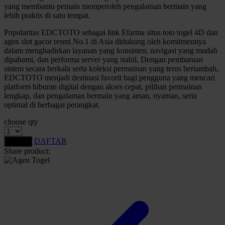
yang membantu pemain memperoleh pengalaman bermain yang
Starbooks
lebih praktis di satu tempat.
Stick-O
Popularitas EDCTOTO sebagai link Efarma situs toto togel 4D dan
agen slot gacor resmi No.1 di Asia didukung oleh komitmennya
Stokke
dalam menghadirkan layanan yang konsisten, navigasi yang mudah
dipahami, dan performa server yang stabil. Dengan pembaruan
Sudocrem
sistem secara berkala serta koleksi permainan yang terus bertambah,
EDCTOTO menjadi destinasi favorit bagi pengguna yang mencari
Sumimo
platform hiburan digital dengan akses cepat, pilihan permainan
lengkap, dan pengalaman bermain yang aman, nyaman, serta
Sunnylife
optimal di berbagai perangkat.
Sun-Staches
choose qty
Swimava
DAFTAR
LOGIN
Share product:
T
Tommee Tippee
Trunki
Tutti Bambini
Twistshake