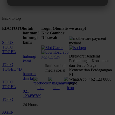
Back to top
EDCTOTO
butuh
Login Otomatis
we accept
bantuan?
Klik Gambar
hubungi
Dibawah
kami
SITUS
TOTO
TOGEL
Direktorat Jenderal
hubungi
Perlindungan Konsumen
kami
TOTO
dan Tertib Niaga
ikuti kami di
TOGEL 4D
Kementerian Perdagangan
media sosial
bantuan
RI
dan faq
WhatsApp: +62 123 8888
TOTO
8989
TOGEL
021-
123456789
TOTO
24 Hours
AGEN