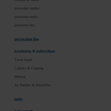
Love To Dream
perawatan rambut
perawatan mulut
M
perawatan diri
Magformers
Mama's Choice
perawatan ibu
Mamas&Papas
kesehatan & kebersihan
Mamaway
Tissue basah
Maxi Cosi
Laundry & Cleaning
Megabloks
Medical
Micro
Air Purifier & Humidifier
MiDeer
Mimi & Lula
potty
Mini Monkey
Moby