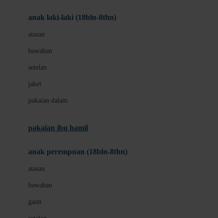
Bumkins
anak laki-laki (18bln-8thn)
C
atasan
Cetaphil
bawahan
Chicco
setelan
Childlife
jaket
Clevamama
pakaian dalam
Cocolatte
Cottonseeds
pakaian ibu hamil
Cozy N Safe
anak perempuan (18bln-8thn)
Crane
atasan
Cybex
bawahan
D
gaun
Dae Organics