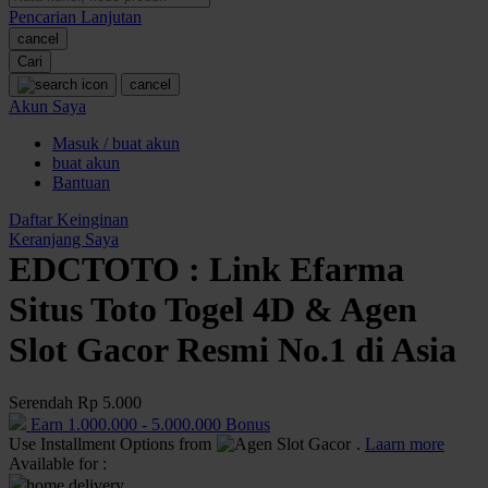
Pencarian Lanjutan
Oh Ma Grain
cancel
Okiedog
Cari
cancel
P
Akun Saya
Masuk / buat akun
Peachy
buat akun
Phil & Ted's
Bantuan
Philips Avent
Daftar Keinginan
Keranjang Saya
Pigeon
EDCTOTO : Link Efarma
Playgro
Situs Toto Togel 4D & Agen
Poled Global
Slot Gacor Resmi No.1 di Asia
Ponycycle
Serendah
Rp 5.000
Puma
Earn
1.000.000
-
5.000.000
Bonus
Pureats
Use Installment Options from
.
Laarn more
Available for :
home delivery
Q