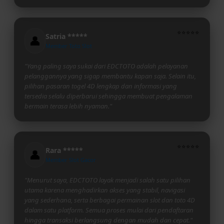
⭐⭐⭐⭐⭐
Satria *****
👤
Member Toto Slot
"Yang paling saya sukai dari EDCTOTO adalah pelayanan
pelanggannya yang sigap membantu kapan saja. Selain itu,
pilihan pasaran togel 4D lengkap dan informasi yang
tersedia selalu diperbarui sehingga membuat pengalaman
bermain terasa lebih nyaman."
⭐⭐⭐⭐⭐
Rara *****
👤
Member Slot Gacor
"Menurut saya, EDCTOTO layak menjadi salah satu pilihan
utama karena menghadirkan akses yang stabil, navigasi
yang sederhana, serta berbagai permainan slot dan toto 4D
dalam satu platform. Semua proses mulai dari pendaftaran
hingga transaksi berlangsung dengan mudah dan cepat."