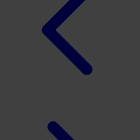
TY Toys
U
V
Veja
Vitaflow
Vtech
W
Waterland
Wellness
X