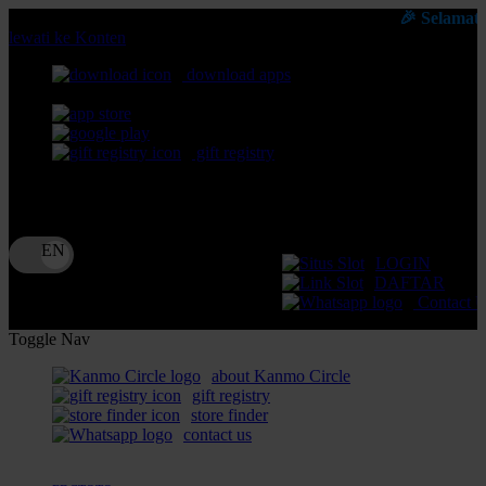
🎉 Selamat Datang d
lewati ke Konten
download apps
download app from:
gift registry
Bahasa
ID
LOGIN
DAFTAR
Contact 
Toggle Nav
about Kanmo Circle
gift registry
store finder
contact us