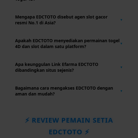
EDCTOTO dikenal sebagai Link Efarma yang memberikan
Mengapa EDCTOTO disebut agen slot gacor
▼
akses menuju situs toto togel 4D serta berbagai pilihan
resmi No.1 di Asia?
permainan slot gacor. Platform ini menghadirkan navigasi
yang mudah, performa stabil, dan pembaruan layanan
EDCTOTO banyak dipilih karena menghadirkan koleksi
agar pengguna dapat menikmati pengalaman bermain
Apakah EDCTOTO menyediakan permainan togel
▼
permainan dari berbagai provider populer, sistem yang
yang lebih nyaman.
4D dan slot dalam satu platform?
responsif, proses transaksi cepat, serta layanan pelanggan
yang siap membantu. Kombinasi tersebut menjadikan
Ya, EDCTOTO menyediakan akses ke permainan toto togel
EDCTOTO sebagai salah satu referensi utama bagi pencari
Apa keunggulan Link Efarma EDCTOTO
▼
4D sekaligus beragam game slot online dalam satu
situs slot dan togel online.
dibandingkan situs sejenis?
platform. Pengguna dapat memilih berbagai jenis
permainan sesuai preferensi tanpa harus berpindah ke
Keunggulan EDCTOTO meliputi akses yang cepat, tampilan
situs lain.
Bagaimana cara mengakses EDCTOTO dengan
▼
yang ramah pengguna, pilihan permainan yang lengkap,
aman dan mudah?
sistem keamanan yang terus diperbarui, serta dukungan
layanan pelanggan yang aktif sehingga memberikan
Pengguna cukup menggunakan link resmi EDCTOTO yang
pengalaman bermain yang lebih optimal.
selalu diperbarui untuk memperoleh akses yang stabil.
⚡️ REVIEW PEMAIN SETIA
Pastikan selalu mengunjungi tautan resmi agar dapat
menikmati seluruh layanan toto togel 4D dan slot gacor
EDCTOTO ⚡️
dengan pengalaman yang lebih aman dan lancar.