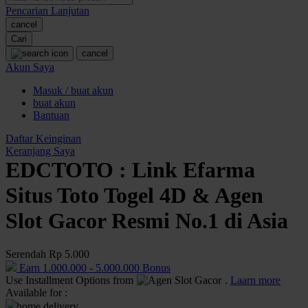
Pencarian Lanjutan
Oh Ma Grain
cancel
Okiedog
Cari
cancel
P
Akun Saya
Masuk / buat akun
Peachy
buat akun
Phil & Ted's
Bantuan
Philips Avent
Daftar Keinginan
Keranjang Saya
Pigeon
EDCTOTO : Link Efarma
Playgro
Situs Toto Togel 4D & Agen
Poled Global
Slot Gacor Resmi No.1 di Asia
Ponycycle
Serendah
Rp 5.000
Puma
Earn
1.000.000
-
5.000.000
Bonus
Pureats
Use Installment Options from
.
Laarn more
Available for :
home delivery
Q