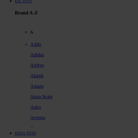
EDCTOTO
Brand A-Z
A
Addo
Adidas
Airfree
Alamii
Amara
Aqua Scale
Asics
Aveeno
Awan
SITUS TOTO