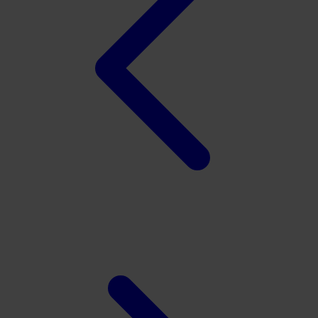
TY Toys
U
V
Veja
Vitaflow
Vtech
W
Waterland
Wellness
X