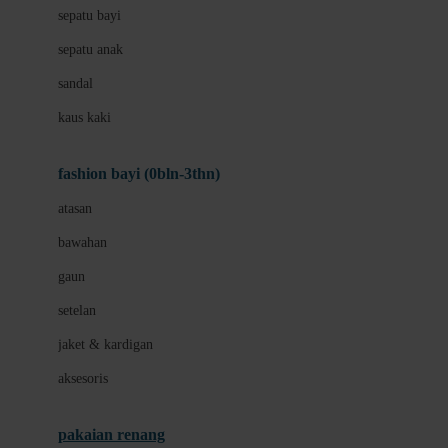
Bio Oil
sepatu bayi
Biolane
sepatu anak
Bite Fighters
sandal
Bizzi Growin
kaus kaki
Blackmores
fashion bayi (0bln-3thn)
Blooming Marvellous
atasan
Bonnels
bawahan
Bravado
gaun
Bruder
setelan
Brush Baby
jaket & kardigan
Buds Organics
aksesoris
Bugaboo
Buggygear
pakaian renang