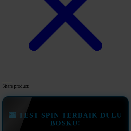
Share product:
🎰 TEST SPIN TERBAIK DULU
BOSKU!