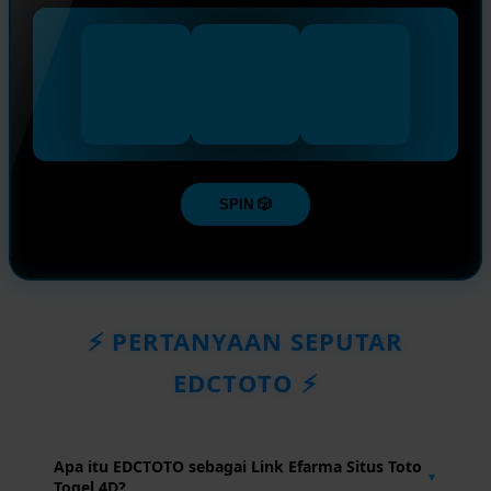
SPIN 🎲
⚡️ PERTANYAAN SEPUTAR
EDCTOTO ⚡️
Apa itu EDCTOTO sebagai Link Efarma Situs Toto
▼
Togel 4D?