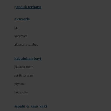
Azetabio
produk terbaru
B
aksesoris
Baabaasheepz
tas
Babiators
kacamata
Baby Dove
aksesoris rambut
Baby Jogger
Baby Rovega
kebutuhan bayi
Babybee
pakaian tidur
Banana Boat
set & terusan
Banz
piyama
Barbie
bodysuits
Beaba
Beauty Barn
sepatu & kaus kaki