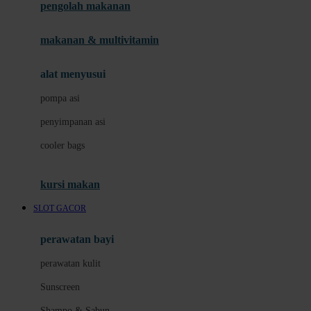
pengolah makanan
Joolz
Jujube
makanan & multivitamin
K
alat menyusui
Kiddycuts
pompa asi
Kumon
penyimpanan asi
L
cooler bags
Leapfrog
kursi makan
Leclerc
SLOT GACOR
Lee Vierra
Lillebaby
perawatan bayi
Little Bird Told Me
perawatan kulit
Little Miss Janis
Sunscreen
London Taxi
Shampo & Sabun