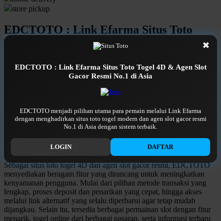
store pickup
QV Baby
EDCTOTO : Link Efarma Situs Toto
R
Togel 4D & Agen Slot Gacor Resmi No.1
✖
di Asia
Real Shades
EDCTOTO : Link Efarma Situs Toto Togel 4D & Agen Slot
Red Castle
Gacor Resmi No.1 di Asia
EDCTOTO
dikenal sebagai link Efarma yang menghadirkan akses
praktis menuju situs toto togel 4D dan beragam permainan slot
Ribbon Madness
online dalam satu platform. Dengan tampilan yang responsif, proses
registrasi yang mudah, serta dukungan layanan pelanggan selama 24
EDCTOTO menjadi pilihan utama para pemain melalui Link Efarma
S
jam, EDCTOTO menjadi salah satu pilihan yang banyak dicari oleh
dengan menghadirkan situs toto togel modern dan agen slot gacor resmi
pengguna di Asia. Platform ini juga menawarkan berbagai pilihan
No.1 di Asia dengan sistem terbaik.
permainan dari provider populer, sehingga setiap pemain dapat
Sebamed
menikmati pengalaman bermain yang nyaman, stabil, dan didukung
LOGIN
DAFTAR
Silver Cross
sistem keamanan modern untuk menjaga setiap aktivitas akun.
Simply Idea
Sebagai situs toto togel 4D dan agen slot gacor resmi, EDCTOTO
menyediakan beragam fitur yang dirancang untuk meningkatkan
Skip Hop
kenyamanan pengguna. Mulai dari pilihan metode transaksi yang
lengkap, proses deposit dan penarikan yang cepat, hingga akses
Spectra
melalui link alternatif yang selalu diperbarui agar tetap mudah
dijangkau. Selain itu, tersedia berbagai permainan slot dengan fitur
Squishmallows
menarik, togel online dari berbagai pasaran, serta informasi terbaru