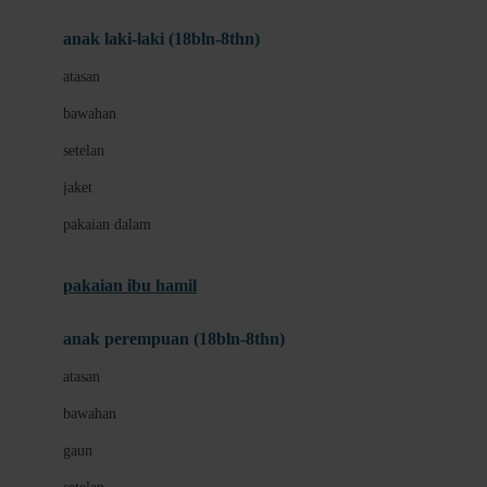
Bumkins
anak laki-laki (18bln-8thn)
C
atasan
Cetaphil
bawahan
Chicco
setelan
Childlife
jaket
Clevamama
pakaian dalam
Cocolatte
Cottonseeds
pakaian ibu hamil
Cozy N Safe
anak perempuan (18bln-8thn)
Crane
atasan
Cybex
bawahan
D
gaun
Dae Organics